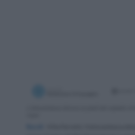
a cura di
martedì 7
Redazione Ottopagine
L'ottocentesca dimora ai piedi del castello di 
mare
Bacoli
.
Villa Ferretti, l’ottocentesca dim