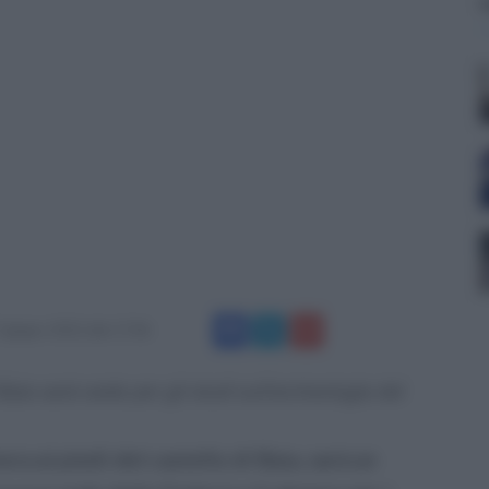
 giugno 2022 alle 17:06
Baia sarà sede per gli studi sull'archeologia del
ora ai piedi del castello di Baia, sarà un