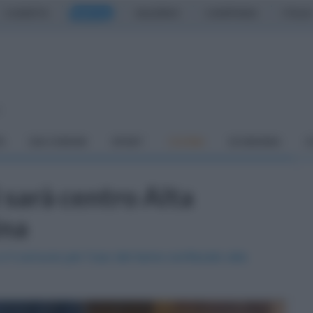
CASERTA
NAPOLI
SALERNO
CAMPANIA
ITALIA
o
À
DAI COMUNI
SPORT
CUCINA
ECONOMIA
C
i sarà centro Alta
ina
e il comune per l'uso del bene confiscato alla