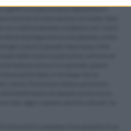
ò significa recuperare pure digitalmente i
ove tecniche di osservazione e di studio. Sarà
he noi tradizionalmente svolgiamo con i nostri
la dell’archeologia marina che abbiamo svolto
heologici marini di grande importanza. Villa
à sede delle nostre scuole estive, entrerà nel
la formazione estiva e occasionale, questo
ruttura molto bella, in un luogo che va
eri, eventi. Porteremo cultura, porteremo
e attivitàche hanno un impatto sul territorio
 ai clan, oggi ci saranno attività culturali’, ha
ll’Università in comodato d’uso gratuito di un