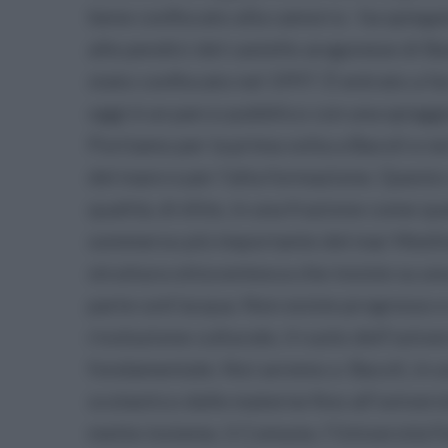
bene confiscato alla camorra - ha spiegato
alle pendici del castello aragonese di Ba
stato confiscato nel 1997. È entrato a f
oggi è un parco pubblico con una spiaggi
Portiamo per la prima volta a Bacoli e ne
del mare e per l’alta formazione. Questo
qualità, di élite, in una frazione come q
sommerso più importante del mar Mediter
struttura ottocentesca che insiste su una 
parte sott’acqua. Non esiste progresso e
rivoluzione culturale, il ruolo dell’univer
fondamentale. Noi avremo a Bacoli, in u
scolastico dalle materne fino all’univers
mette insieme, il Comune, l’Università F