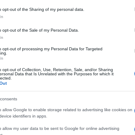
ia del mare, Villa Ferretti con i suoi 700 mq,
 to Google and its third-party tags to use your data for below specifi
o opt-out of the Sharing of my personal data.
e di Baia, comincerà l’attività ospitando il
ogle consent section.
In
 digitale della Federico II, in cui le ricadute
o opt-out of the Sale of my Personal Data.
stiranno i diversi ambiti del patrimonio
In
icerche linguistiche, filologiche e letterarie, a
to opt-out of processing my Personal Data for Targeted
iche ed archeologiche.
ing.
In
rcheologia del mare, tema sul quale sono già
o opt-out of Collection, Use, Retention, Sale, and/or Sharing
ersonal Data that Is Unrelated with the Purposes for which it
progetti. Un patrimonio di consolidate
lected.
Out
ere declinate anche in rapporto ai resti
consents
la Ferretti, proprio perché destinati ad
o allow Google to enable storage related to advertising like cookies on
evice identifiers in apps.
 interdisciplinare, valorizzeranno
temente rinforzato dalla prospettiva
o allow my user data to be sent to Google for online advertising
s.