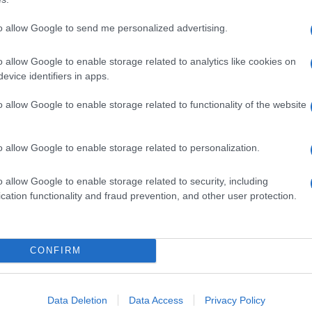
lo progetto.
to allow Google to send me personalized advertising.
nche simbolo dell’interazione con il territorio
o allow Google to enable storage related to analytics like cookies on
ttolineato il rettore Matteo Lorito -. In
evice identifiers in apps.
iscato alla criminalità e assegnato al
o allow Google to enable storage related to functionality of the website
re questo bene, dopo averlo ristrutturato, alla
erché acquisiamo un’altra sede, siamo già ad
o allow Google to enable storage related to personalization.
derevole, è un bene che ha anche bisogno di
 posto straordinario, con una valenza
o allow Google to enable storage related to security, including
cation functionality and fraud prevention, and other user protection.
torica e monumentale importante. È Una villa
romana, infatti sono visibili resti di mura
simo parco che può essere utilizzato per
CONFIRM
o dei posti più incantevoli dell’area di Bacoli.
nale perché la nostra intenzione è di avviare
Data Deletion
Data Access
Privacy Policy
transizione digitale legata a tutta l’area delle