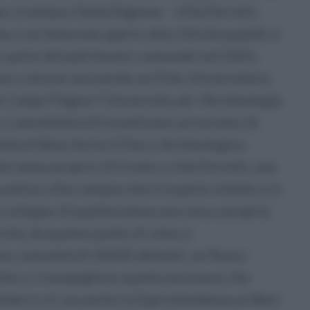
 il sindaco Della Ragione -. Villa Ferretti,
ia, è un bene mai aperto alla città da quando è
ar parte del patrimonio comunale nel 2001,
a e a breve sarà anche un Polo Universitario.
i Campi Flegrei l’Università, per l’Archeologia
 ci permetterà di incentivare un turismo di
uella di Baia che ha il Parco Archeologico
raneo proprio di fronte a villa Ferretti, una
antica villa romana che è in parte visibile e in
 sviluppo di qualità senza una vera e propria
sità, da questo punto di vista, è
na comunità di 26000 abitanti, un flusso
ità e ci inorgoglisce questo processo che
ederico II, ma anche la Soprintendenza ai Beni