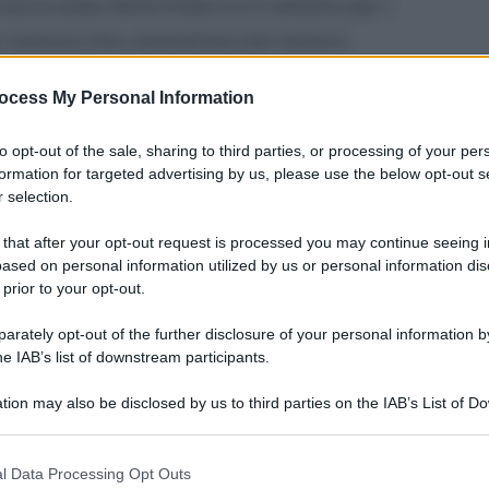
uova sede della Federico II almeno per i
o sottoscritto stamattina dal rettore
 da Josi Gerardo Della Ragione, Sindaco di
ocess My Personal Information
retti.
to opt-out of the sale, sharing to third parties, or processing of your per
l mare, da bene sottratto alla criminalità
formation for targeted advertising by us, please use the below opt-out s
viata con l’Università Federico II, rafforza la
 selection.
eta per il tempo libero. Casa della cultura, il
 that after your opt-out request is processed you may continue seeing i
mente di archeologia del mare e di digital
ased on personal information utilized by us or personal information dis
 prior to your opt-out.
lteplici forme: dagli studi ai corsi alle
rately opt-out of the further disclosure of your personal information by
ifestazioni culturali. Sarà anche un centro
he IAB’s list of downstream participants.
’estate, con l’inizio del prossimo anno
tion may also be disclosed by us to third parties on the IAB’s List of 
terdisciplinare, inizialmente vedrà impegnati
 that may further disclose it to other third parties.
istici, di Scienze della Terra, di Biologia.
 that this website/app uses one or more Google services and may gath
l Data Processing Opt Outs
including but not limited to your visit or usage behaviour. You may click 