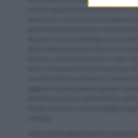
scienze umanistiche della Federico II. Ci
manoscritti, e archiviare e sviluppare nu
possibile anche potenziare un’attività c
docenti di area archeologica che è quel
dalla Calabria al basso Lazio su siti arc
Ferretti, come Villa Orlando a Capri, sar
nostro sistema di strutture destinate al
vuol dire che noi porteremo in questa st
raggiunto appositamente, giovani, strani
attività di ricerca e, naturalmente, anch
locale. Una volta c’era una famiglia legata
concluso.
‘L’accordo di oggi prevede la consegna a