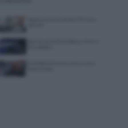
ULTIME NOTIZIE
Napoli locomotiva del Sud: il Pil cresce
dell’1,5%
Spari durante la Notte Bianca, terrore a
Secondigliano
IL PIZZINO di Gerardo Casucci: Cento
milioni in ballo