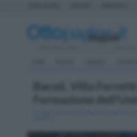
PRIMA PAGINA
AVELLINO
BENEVENTO
Sabato 8 Agosto 2026
| Direttore Editoriale:
Antonio Sass
HOME
POLITICA
CRONACA
ATTUALIT
Bacoli, Villa Ferrett
Formazione dell'Un
Firmato l'accordo tra l'Ateneo Federiciano 
camorra