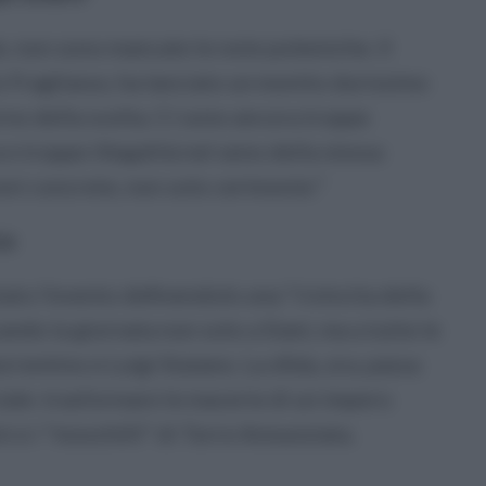
e, non sono mancate le note polemiche. Il
 Fragliasso, ha lanciato un monito durissimo
rno della svolta. Ci sono ancora troppe
 e troppe illegalità nel seno della stessa
ni concrete, non solo cerimonie."
za
to l'evento definendolo una "rivincita della
ando la giornata non solo a Siani, ma a tutte le
rentino e Luigi Staiano. La sfida, ora, passa
iale: trasformare le macerie di un impero
ni e i "moschilli" di Torre Annunziata.