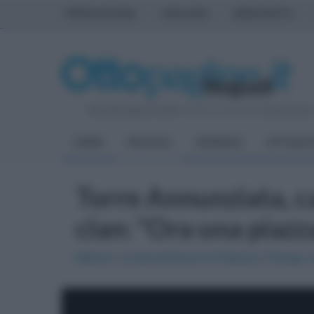
PRIMA PAGINA
AVELLINO
BENEVENTO
Giovedì 6 Agosto 2026
| Direttore Editoriale:
Antonio Sass
HOME
POLITICA
CRONACA
ATTUALIT
Torre Annunziata, c
clan: "Ora una piazza
Meloni: la demolizione di Palazzo Fienga ri