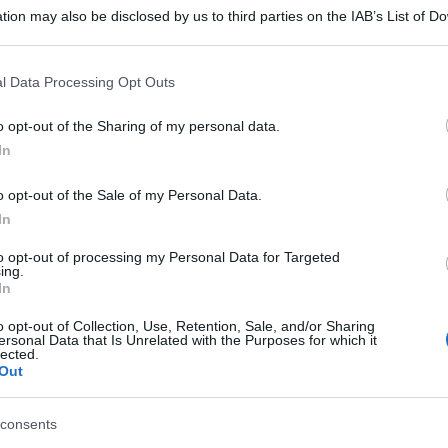
uinario clan Gionta. Un evento dal valore
tion may also be disclosed by us to third parties on the IAB’s List of 
 del "Fortapàsc" vesuviano, il bunker dove
 that may further disclose it to other third parties.
sa quella del giovane giornalista Giancarlo
 that this website/app uses one or more Google services and may gath
l Data Processing Opt Outs
including but not limited to your visit or usage behaviour. You may click 
ori hanno partecipato le massime cariche dello
 to Google and its third-party tags to use your data for below specifi
o opt-out of the Sharing of my personal data.
strutture) e Matteo Piantedosi (Interno), alla
ogle consent section.
In
mo e al procuratore nazionale antimafia
o opt-out of the Sale of my Personal Data.
In
 Giancarlo Siani
to opt-out of processing my Personal Data for Targeted
ing.
In
el 2015, darà vita a un ambizioso piano di
milioni di euro (fondi Cipess). Dove prima
o opt-out of Collection, Use, Retention, Sale, and/or Sharing
ersonal Data that Is Unrelated with the Purposes for which it
lected.
ceranno un parco urbano e una piazza. Proprio
Out
ivata la proposta di Giovanni Melillo: "A
one di una piazza. Mi sembra strano che la
consents