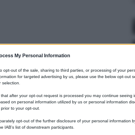
ocess My Personal Information
to opt-out of the sale, sharing to third parties, or processing of your per
formation for targeted advertising by us, please use the below opt-out s
 maggio 2026 alle 17:07
 selection.
 that after your opt-out request is processed you may continue seeing i
tte con i fatti. Manfredi: Giornata storica, i sindaci
ased on personal information utilized by us or personal information dis
 prior to your opt-out.
 il cemento della camorra per far spazio alla
rately opt-out of the further disclosure of your personal information by
 la demolizione di Palazzo Fienga, per
he IAB’s list of downstream participants.