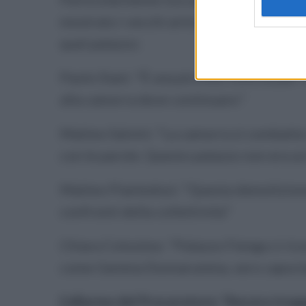
mostrato i vecchi articoli in cui il giova
quel palazzo:
Paolo Siani: "È una piccola rivincita per 
alla camorra deve continuare."
Matteo Salvini: "La camorra si combatte co
con le parole. Questo palazzo non era u
Matteo Piantedosi: "Questa demolizione 
confronti della collettività."
Chiara Colosimo: "Palazzo Fienga ci rico
come Gemma Donnarumma, vero capocla
L'allarme del Procuratore: "Ancora tro