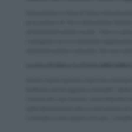
Nonostante il clima di festa istituzional
procuratore di Torre Annunziata, Nunzio
all'amministrazione locale: "Non è il gio
contiguità con la criminalità organizzata
amministrazione comunale. Servono azio
La nota di Libera: la vittoria della bellez
Anche l'associazione Libera ha commenta
bellezza sull'arroganza criminale", dedic
vittime del clan Gionta, come Matilde Sor
dalla demolizione alla ricostruzione soc
criminale in uno spazio vivo per i cittadi