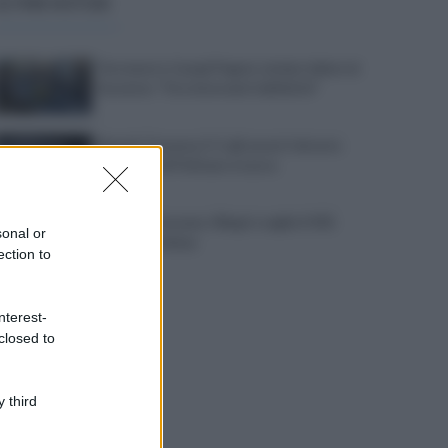
ULTIME NOTIZIE
Terremoto Campi Flegrei, sindaci delusi al
Governo: "Ora interventi definitivi"
Napoli-Osasuna 2-1: gli azzurri vincono
nel segno di Politano e Lucca
Napoli - Osasuna: Allegri sceglie il 433.
sonal or
Out Mctominay
ection to
nterest-
closed to
 third