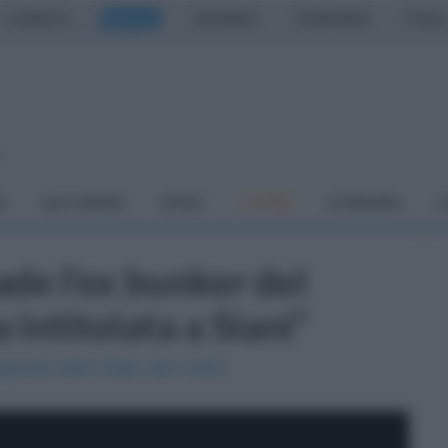
CASERTA
NAPOLI
SALERNO
CAMPANIA
ITALIA
o
À
DAI COMUNI
SPORT
CUCINA
ECONOMIA
C
ade l'ex bunker del
 intitolata a Siani"
sposta dello Stato alle mafie