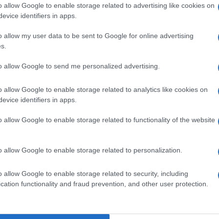
rimetro: suggerirei di chiamarla Piazza
o allow Google to enable storage related to advertising like cookies on
evice identifiers in apps.
 dal ministro Piantedosi, che ha sollecitato il
trasformi in un omaggio al cronista de Il
o allow my user data to be sent to Google for online advertising
s.
to allow Google to send me personalized advertising.
enga risposta Stato a illegalità
lazzo Fienga a Torre Annunziata, per decenni la
o allow Google to enable storage related to analytics like cookies on
evice identifiers in apps.
ico Gionta, lancia un messaggio chiaro: i
o allow Google to enable storage related to functionality of the website
evono essere abbattuti. E, al loro posto,
 e legalità. Come accadrà anche in questo
o allow Google to enable storage related to personalization.
sopruso e violenza criminale sorgerà uno spazio
osta dello Stato ad ogni mafia".
o allow Google to enable storage related to security, including
cation functionality and fraud prevention, and other user protection.
 pragmatismo
i
Paolo Siani,
fratello di Giancarlo, che ha