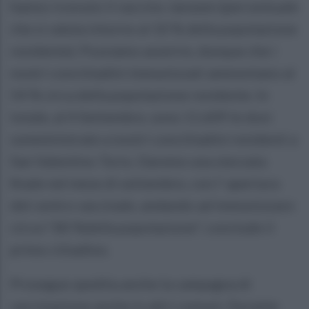
hanno ricevuto il vaccino Janseen (percentuale
che si valuta intorno al 10 % della popolazione
residente). Possiamo asserire, dunque che i
nostri concittadini immunizzati ammontano al
54 % circa della popolazione residente. In
totale, al 4 Settembre, sono 11.609 le dosi
somministrate a nostri concittadini residenti a
San Valentino Torio. Daremo una sterzata
finale nel mese di settembre, con l' apertura
del centro vaccinale, andando ad immunizzare
circa l' 80 %della popolazione", conclude il
primo cittadino.
Prosegue spedita anche la campagna di
vaccinazione anche in altri comuni. Durante