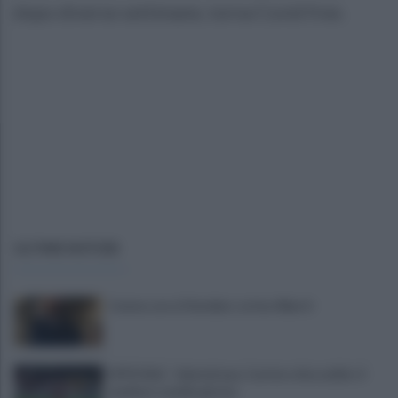
dopo diverse settimane, torna Covid free.
ULTIME NOTIZIE
Cavese, ecco il bomber: arriva Alberti
UFFICIALE - Salernitana, Carriero dice addio: il
mediano cambia girone