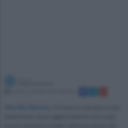
a cura di
Federica Inverso
domenica 5 settembre 2021 alle 09:24
Altavilla Silentina
.
Il Covid circola ancora nel
Salernitano, nuovi aggiornamenti sono stati
forniti da diversi sindaci della provincia. Ad