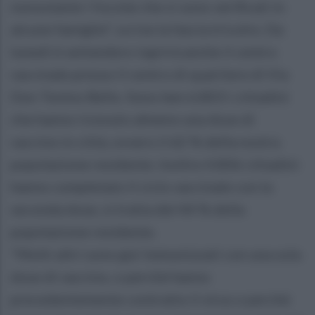
nonostante i focolai che si sono verificati in
alcune famiglie", scrive la fascia tricolre. Da
lunedì 6 settembre riaprirà anche il centro
vaccinale presso il centro di quartiere di Via
Don Tonino Bello. Sono ben 6.803 i cittadini
che hanno ricevuto almeno una dose di
vaccino in città, ovvero il 62 % della nostra
popolazione residente. Inoltre 4.806 cittadini
hanno completato il ciclo vaccinale con la
seconda dose, si tratta del 44 % della
popolazione residente.
"Molti altri sono gia' immunizzati con una sola
dose di vaccino, o perché hanno
precedentemente contratto il virus o perché