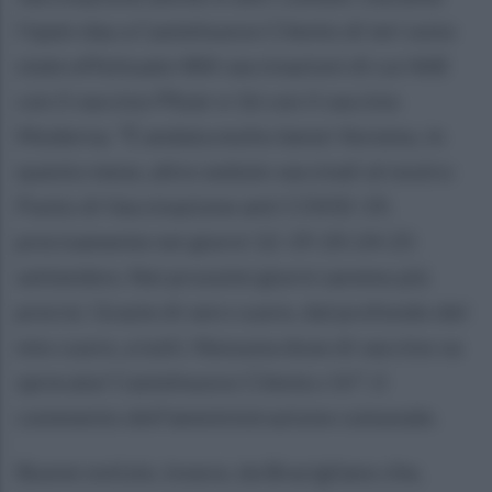
l'open day a Castelnuovo Cilento di ieri sono
state effettuate 484 vaccinazioni di cui 468
con il vaccino Pfizer e 16 con il vaccino
Moderna. "È andata molto bene! Avremo, in
questo mese, altre sedute vaccinali al nostro
Punto di Vaccinazione anti COVID-19,
precisamente nei giorni 12-19-20-24-25
settembre. Nei prossimi giorni saremo più
precisi. Grazie di vero cuore, dal profondo del
mio cuore, a tutti. Nessuna dose di vaccino va
sprecata! Castelnuovo Cilento c’è!", il
commento dell'amministrazione comunale.
Buone notizie, invece, da Bracigliano che,