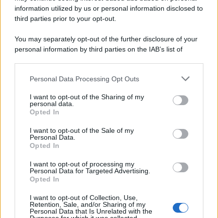
information utilized by us or personal information disclosed to
third parties prior to your opt-out.
You may separately opt-out of the further disclosure of your
personal information by third parties on the IAB’s list of
downstream participants.
Personal Data Processing Opt Outs
This information may also be disclosed by us to third parties
on the IAB’s List of Downstream Participants that may further
I want to opt-out of the Sharing of my
disclose it to other third parties.
personal data.
Opted In
Please note that this website/app uses one or more Google
services and may gather and store information including but
I want to opt-out of the Sale of my
Personal Data.
not limited to your visit or usage behaviour. You may click to
Opted In
grant or deny consent to Google and its third-party tags to
use your data for below specified purposes in below Google
I want to opt-out of processing my
consent section.
Personal Data for Targeted Advertising.
Opted In
I want to opt-out of Collection, Use,
Retention, Sale, and/or Sharing of my
Personal Data that Is Unrelated with the