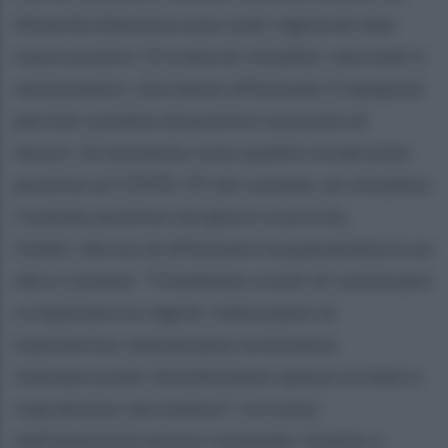
Altavilla Silentina sono stati registrati due
nuovi positivi. Si tratta di cittadini, vaccinati e
asintomatici, che hanno effettuato il tampone
perché contatto di positivo sul posto di
lavoro. Al momento sono quattro le persone
positive al COVID-19 nel comune, un cittadino
risultato positivo nei giorni scorsi ha,
infatti, deciso di effettuare la quarantena in un
altro comune. "Chiediamo a tutti di continuare
a rispettare le regole: indossiamo la
mascherina, manteniamo la distanza
interpersonali, disinfettiamo spesso le mani e
soprattutto vaccinatevi", scrivono
dall'amministrazione comunale. Intanto a