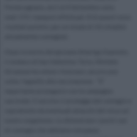
Pontecagnano, da 2 al 4 Settembre sono
stati 172 i tamponi effettuati. 8 di questi sono
risultati positivi, per un totale di 33 cittadini
attualmente contagiati.
Dopo la morte del giovane Amerigo Esposito,
il sindaco di San Valentino Torio, Michele
Strianese ha voluto rinnovare, ancora una
volta, l'appello alla vaccinazione: "E'
importante proseguire con la campagna
vaccinale. Il vaccino ci protegge dal contagio e
soprattutto da eventuali attacchi del virus sul
nostro organismo. Lo dimostrano i pochi casi
di contagio che abbiamo nel paese,