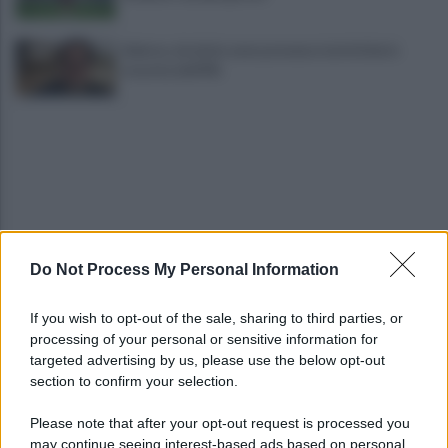
Salerno, da inizio anno presenze turistiche in
crescita dell'8%
Do Not Process My Personal Information
Cadavere in via Sorgente, la Polizia indaga per
ricostruire cosa sia accaduto
If you wish to opt-out of the sale, sharing to third parties, or
processing of your personal or sensitive information for
Salerno, il carcere scoppia: 572 detenuti in una
targeted advertising by us, please use the below opt-out
struttura da 370 posti
section to confirm your selection.
Please note that after your opt-out request is processed you
may continue seeing interest-based ads based on personal