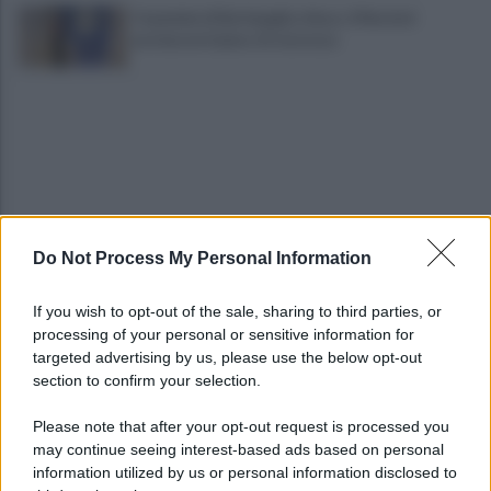
Ospedale di Battipaglia chiuso, il Nursind
promuove il piano di sicurezza
Do Not Process My Personal Information
Un gruppo di 19 scout dispersi sul monte Cerreto
in Costiera Amalfitana
If you wish to opt-out of the sale, sharing to third parties, or
processing of your personal or sensitive information for
Niente Salernitana per Lamberti, il portiere passa
targeted advertising by us, please use the below opt-out
alla Scafatese
section to confirm your selection.
Please note that after your opt-out request is processed you
may continue seeing interest-based ads based on personal
information utilized by us or personal information disclosed to