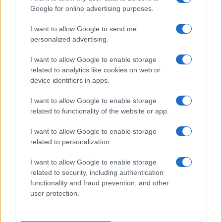
Google for online advertising purposes.
I want to allow Google to send me
personalized advertising.
I want to allow Google to enable storage
related to analytics like cookies on web or
device identifiers in apps.
I want to allow Google to enable storage
related to functionality of the website or app.
I want to allow Google to enable storage
CHI SIAMO
CONTATTI
PUBBLICITÀ
LAVORA CON NOI
related to personalization.
PRIVACY / COOKIE POLICY
PREFERENZE PRIVACY
I want to allow Google to enable storage
OTTO CHANNEL
related to security, including authentication
functionality and fraud prevention, and other
user protection.
Registrazione del Tribunale di Avellino n. 331 del 23/11/1995
Iscritto al Registro degli Operatori di Comunicazione n. 37512