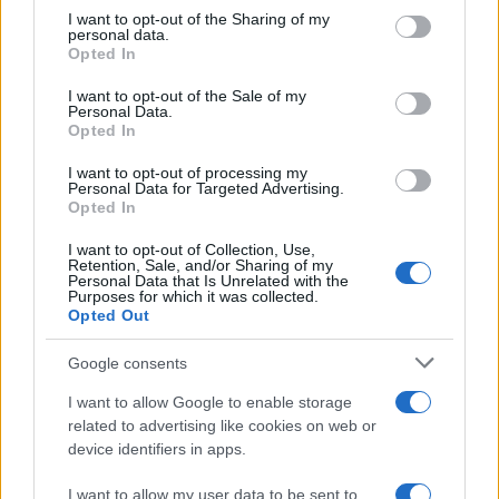
on the IAB’s List of Downstream Participants that may further
I want to opt-out of the Sharing of my
disclose it to other third parties.
personal data.
Opted In
Please note that this website/app uses one or more Google
services and may gather and store information including but
I want to opt-out of the Sale of my
Personal Data.
not limited to your visit or usage behaviour. You may click to
Opted In
grant or deny consent to Google and its third-party tags to
use your data for below specified purposes in below Google
I want to opt-out of processing my
consent section.
Personal Data for Targeted Advertising.
Opted In
I want to opt-out of Collection, Use,
Retention, Sale, and/or Sharing of my
Personal Data that Is Unrelated with the
Purposes for which it was collected.
Opted Out
Google consents
I want to allow Google to enable storage
related to advertising like cookies on web or
device identifiers in apps.
I want to allow my user data to be sent to