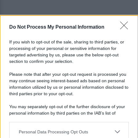
Do Not Process My Personal Information
Golemic: "Salernitana, ti lascio un pezzo di cuore.
Adesso voglio solo giocare"
If you wish to opt-out of the sale, sharing to third parties, or
processing of your personal or sensitive information for
VIDEO | Collisione nelle acque della Costiera,
targeted advertising by us, please use the below opt-out
gozzo affonda
section to confirm your selection.
Please note that after your opt-out request is processed you
may continue seeing interest-based ads based on personal
information utilized by us or personal information disclosed to
third parties prior to your opt-out.
You may separately opt-out of the further disclosure of your
personal information by third parties on the IAB’s list of
downstream participants.
Personal Data Processing Opt Outs
This information may also be disclosed by us to third parties