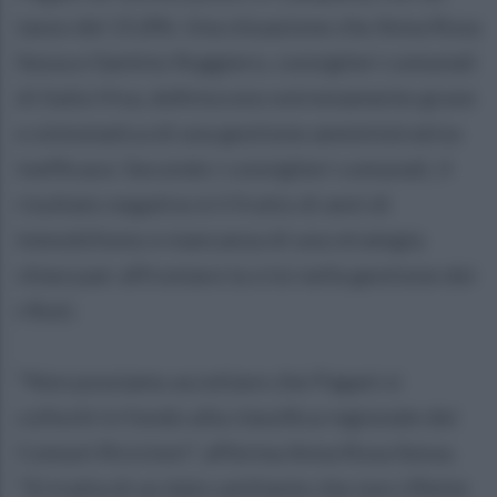
tasso del 15,8%. Una situazione che Anna Rosa
Sessa e Santino Ruggiero, consiglieri comunali
di Italia Viva, definiscono estremamente grave
e sintomatica di una gestione amministrativa
inefficace. Secondo i consiglieri comunali, il
risultato negativo è il frutto di anni di
immobilismo e mancanza di una strategia
chiara per affrontare la crisi nella gestione dei
rifiuti.
"Non possiamo accettare che Pagani si
collochi in fondo alla classifica regionale dei
Comuni Ricicloni", afferma Anna Rosa Sessa.
"Si tratta di un dato umiliante che non riflette