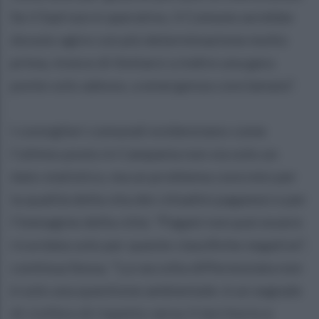
Se il Sad non è operativo, il Comune avrebbe
dovuto agire con più determinazione molto
prima, invece di limitarsi a indire una gara
ponte solo adesso, a emergenza conclamata".
I consiglieri comunali evidenziano come
l’ultimo posto in Campania non sia solo un
dato statistico, ma un problema concreto per
la qualità della vita dei cittadini paganesi e per
l’immagine della città. "Pagani non può essere
ricordata solo per queste classifiche negative",
continua Sessa. "La raccolta differenziata non
è solo una questione ambientale: è un segnale
di civiltà e di rispetto verso il territorio e