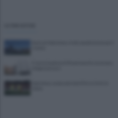
ULTIME NOTIZIE
Avversari Salernitana, rischio penalizzazione per il
Catania
E' morto il pedone di 94 anni investito da un'auto,
indaga la procura
Salernitana, sempre più vicini D’Ursi e Ciotti: le
ultime