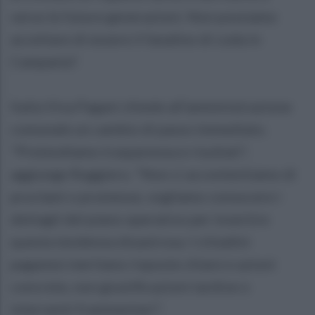
verso le future generazioni. Non possiamo
accettare di essere il fanalino di coda in
Campania".
Italia Viva Pagani chiede all’amministrazione
comunale un cambio di passo immediato.
"Pretendiamo trasparenza e risultati",
aggiunge Ruggiero. "Non ci accontentiamo di
proclami o promesse, vogliamo conoscere i
dettagli del piano operativo per invertire
questa tendenza disastrosa. I cittadini
paganesi meritano risposte chiare e azioni
concrete, non giustificazioni tardive o
interventi frammentari".