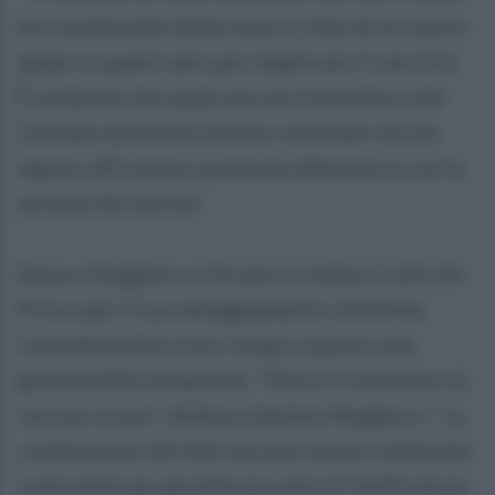
né il potenziale della nostra città né le risorse
spese in questi anni per migliorare il servizio.
È evidente che qualcosa non funziona e che
l’attuale amministrazione comunale non ha
saputo affrontare questa problematica con la
serietà che merita".
Sessa e Ruggiero criticano il sindaco Lello De
Prisco per il suo atteggiamento ottimista,
considerandolo fuori luogo rispetto alla
gravità della situazione. "Non è il momento di
cercare scuse", dichiara Santino Ruggiero. "La
costituzione del Sad non può essere utilizzata
come alibi per giustificare anni di inefficienze.