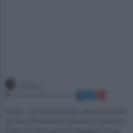
a cura di
Sara Botte
lunedì 16 dicembre 2024 alle 11:33
Pagani
.
I dati pubblicati da Legambiente sulla
raccolta differenziata collocano il Comune di
Pagani all’ultimo posto in Campania, con un