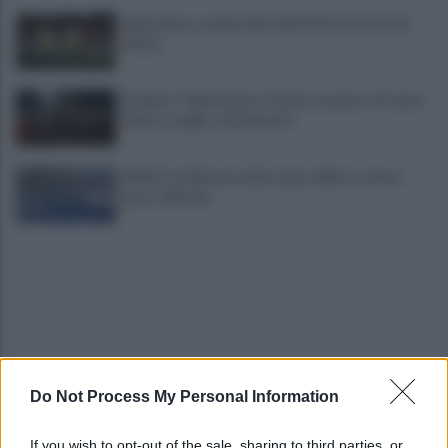
Salernitana, sempre più vicini D’Ursi e Ciotti: le
ultime
Golemic: "Salernitana, ti lascio un pezzo di cuore.
Adesso voglio solo giocare"
VIDEO | Collisione nelle acque della Costiera,
gozzo affonda
Do Not Process My Personal Information
Giallo a Salerno: spari in via Rocco Cocchia,
indaga la Polizia
If you wish to opt-out of the sale, sharing to third parties, or