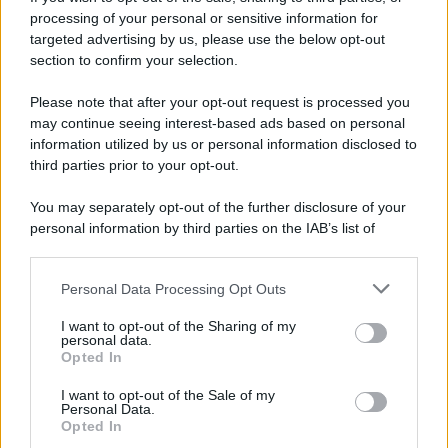
processing of your personal or sensitive information for
Blackout delle comunicazioni in Costiera
targeted advertising by us, please use the below opt-out
Amalfitana: "Gravi danni al turismo"
section to confirm your selection.
Please note that after your opt-out request is processed you
may continue seeing interest-based ads based on personal
information utilized by us or personal information disclosed to
third parties prior to your opt-out.
You may separately opt-out of the further disclosure of your
personal information by third parties on the IAB’s list of
downstream participants.
Personal Data Processing Opt Outs
This information may also be disclosed by us to third parties
on the IAB’s List of Downstream Participants that may further
I want to opt-out of the Sharing of my
disclose it to other third parties.
personal data.
Opted In
Please note that this website/app uses one or more Google
services and may gather and store information including but
I want to opt-out of the Sale of my
Personal Data.
not limited to your visit or usage behaviour. You may click to
Opted In
grant or deny consent to Google and its third-party tags to