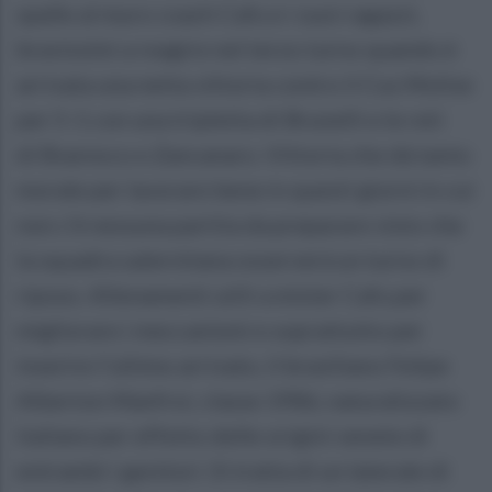
spalle al muro coach Cafu e i suoi ragazzi,
bravissimi a reagire nel terzo turno quando è
arrivata una netta vittoria contro il Cus Molise
per 5-1 con una tripletta di Brunelli e le reti
di Bvaresco e Zancanaro. Vittoria che dà tanto
morale per lavorare bene in questi giorni in cui
non c’è nessuna partita da preparare visto che
la squadra salernitana osserverà un turno di
riposo. Allenamenti utili a mister Cafu per
migliorare i meccanismi e soprattutto per
inserire l’ultimo arrivato, il brasiliano Felipe
Alberton Manfroi, classe 1986, naturalizzato
italiano per effetto delle origini venete di
entrambi i genitori. Si tratta di un laterale di