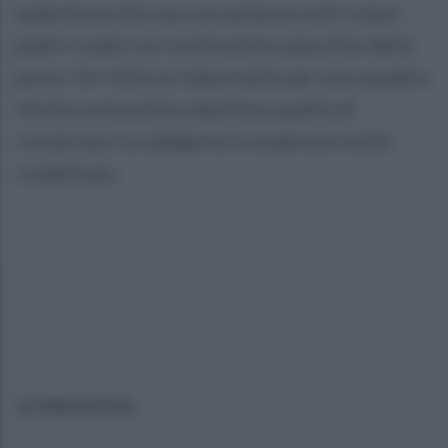
esperienza che usa con potenza tutti e due i
piedi e vede con continuità lo specchio della
porta. Un rinforzo importante per una squadra
che ha come primo obiettivo quello di
conservare la categoria in un girone molto
complicato.
ULTIME NOTIZIE