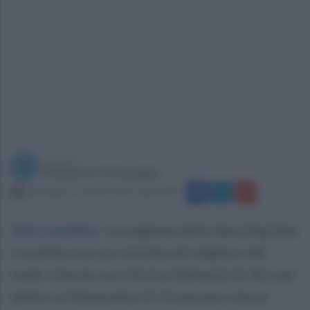
a cura di
Redazione Ottopagine
mercoledì 27 ottobre 2021 alle 20:01
Sala Consilina
.
La stagione dello Sporting Sala
Consilina non era iniziata nel migliore dei
modi. I due ko con l’Active Network (2-4) e nel
derby col Benevento (2-1) avevano messo