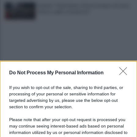
Golemic: "Salernitana, ti lascio un pezzo di cuore.
Adesso voglio solo giocare"
Do Not Process My Personal Information
VIDEO | Collisione nelle acque della Costiera,
gozzo affonda
If you wish to opt-out of the sale, sharing to third parties, or
processing of your personal or sensitive information for
Giallo a Salerno: spari in via Rocco Cocchia,
targeted advertising by us, please use the below opt-out
indaga la Polizia
section to confirm your selection.
Please note that after your opt-out request is processed you
may continue seeing interest-based ads based on personal
information utilized by us or personal information disclosed to