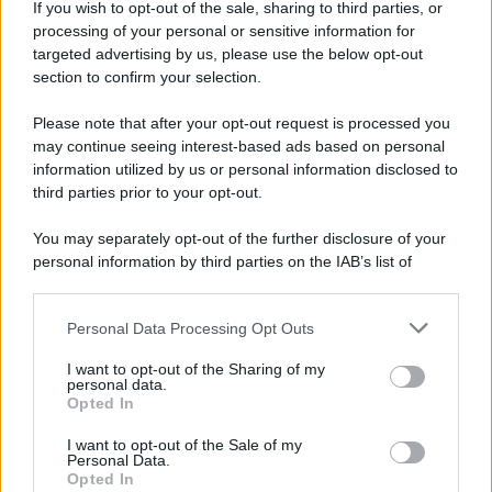
If you wish to opt-out of the sale, sharing to third parties, or
processing of your personal or sensitive information for
Fiamme vicino al traliccio dell'energia elettrica,
targeted advertising by us, please use the below opt-out
intervengono i pompieri
section to confirm your selection.
Please note that after your opt-out request is processed you
may continue seeing interest-based ads based on personal
information utilized by us or personal information disclosed to
third parties prior to your opt-out.
You may separately opt-out of the further disclosure of your
personal information by third parties on the IAB’s list of
downstream participants.
Personal Data Processing Opt Outs
This information may also be disclosed by us to third parties
on the IAB’s List of Downstream Participants that may further
I want to opt-out of the Sharing of my
disclose it to other third parties.
personal data.
Opted In
Please note that this website/app uses one or more Google
services and may gather and store information including but
I want to opt-out of the Sale of my
Personal Data.
not limited to your visit or usage behaviour. You may click to
Opted In
grant or deny consent to Google and its third-party tags to