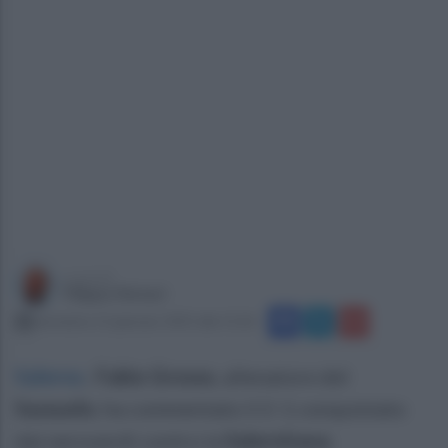
a cura di
Filippo Notari
domenica 12 gennaio 2025 alle 15:26
Salerno
.
Fabio Grosso
, allenatore del
Sassuolo
, ha commentato il 2-1 conquistato
dai neroverdi contro la
Salernitana
: