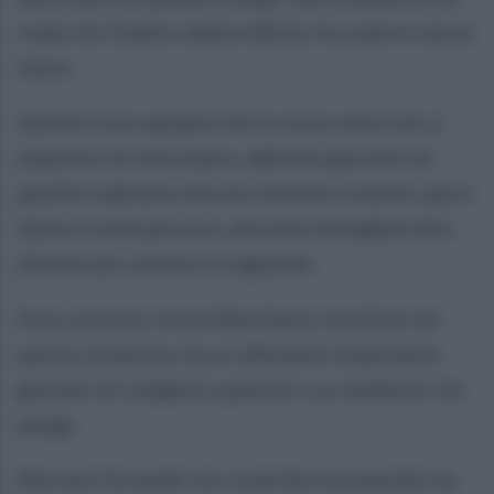
credo che l'arbitro abbia influito, ha usato lo stesso
metro.
Questa è una squadra che lo scorso anno non si
aspettava di retrocedere, abbiamo giocatori di
qualità e abbiamo dovuto rimettere insieme i pezzi.
Siamo a metà percorso, dovremo battagliare fino
alla fine per centrare il traguardo.
Sono convinto che la Salernitana verrà fuori da
questa situazione, ha un allenatore importante,
giocatori di categoria superiore e un ambiente che
spinge.
Mercato? So quello che vuole fare la proprietà, ha