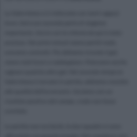
La Salernitana si è rinforzata con tanti ragazzi
bravi, farà una seconda parte di stagione
importante. Uscire con la vittoria da qui è stato
prezioso. Nei primi minuti siamo partiti male,
eravamo contratti. Poi abbiamo trovato il gol,
siamo stati bravi a raddoppiare. Potevamo anche
segnare qualche altro gol. Nel secondo tempo la
Salernitana è tornata in partita, abbiamo resistito
alle qualità dell'avversario. Usciamo con un
risultato positivo dal campo, credo non fosse
scontato.
La partita non era facile, le due squadre si sono
affrontate con grande energia. Nel complesso non