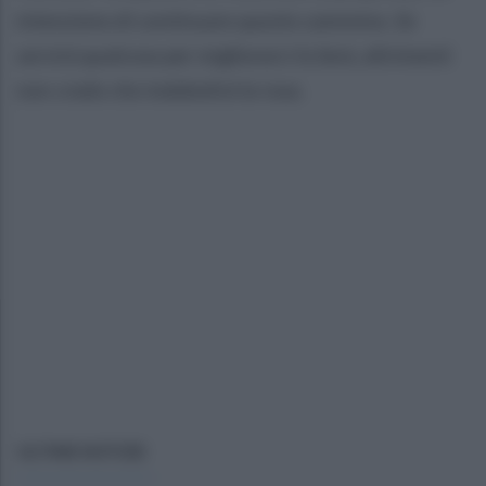
intenzione di continuare questo cammino. Se
servirà qualcosa per migliorarci lo farà, altrimenti
non credo che indebolirà la rosa.
ULTIME NOTIZIE