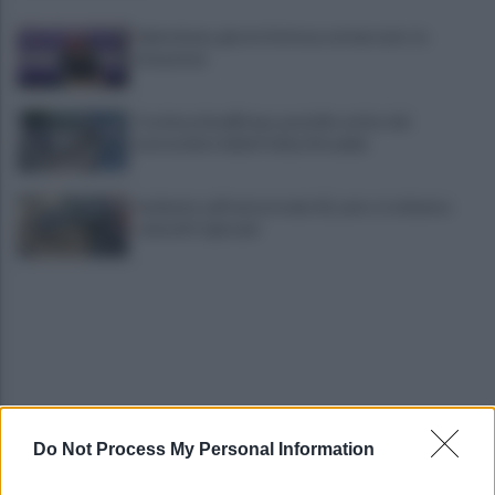
Salernitana, giorni d’attesa sul mercato: la
situazione
Costiera Amalfitana, presidio estivo dei
motociclisti della Polizia Stradale
Incidente sull'autostrada A2, auto si schianta:
coinvolti 5 giovani
Do Not Process My Personal Information
Eboli, un'altra notte di sangue: uomo accoltellato
dopo una lite