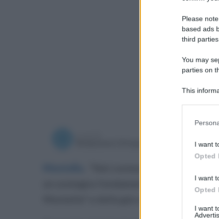
Please note
based ads b
third parties
You may sepa
parties on t
This informa
Participants
Please note
Persona
information 
a cura di
deny consent
sabato 20
Redazione Ottopagine
I want t
in below Go
Opted 
Montella
.
"Nel contesto delle imminent
I want t
un sostegno fondamentale per la continuit
Opted 
Montella" e della già consigliera Rosal
I want 
Advertis