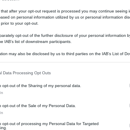
 that after your opt-out request is processed you may continue seeing i
ased on personal information utilized by us or personal information dis
 prior to your opt-out.
rately opt-out of the further disclosure of your personal information by
he IAB’s list of downstream participants.
tion may also be disclosed by us to third parties on the IAB’s List of 
 that may further disclose it to other third parties.
 that this website/app uses one or more Google services and may gath
l Data Processing Opt Outs
including but not limited to your visit or usage behaviour. You may click 
 to Google and its third-party tags to use your data for below specifi
 aprile 2024 alle 11:02
o opt-out of the Sharing of my personal data.
ogle consent section.
In
i elezioni amministrative a Montella, emerge
o opt-out of the Sale of my Personal Data.
à e la stabilità della città: quello di "Azione
In
ia Passaro al Sindaco Buonopane".
to opt-out of processing my Personal Data for Targeted
ing.