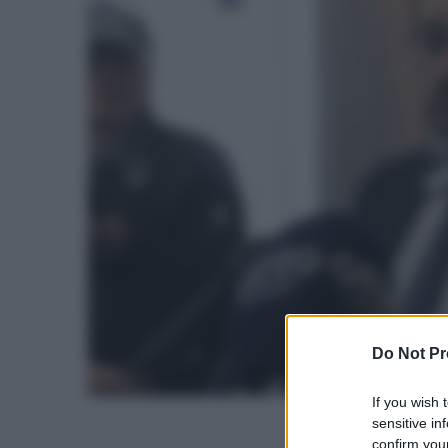
Do Not Pr
If you wish 
sensitive in
confirm your