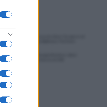
È ufficiale, accordo chiuso: Ferragosto ad
Avellino con BigMama e The Kolors
Addio a Giuseppe Marchioro: allenò
l'Avellino in Serie A nel 1982