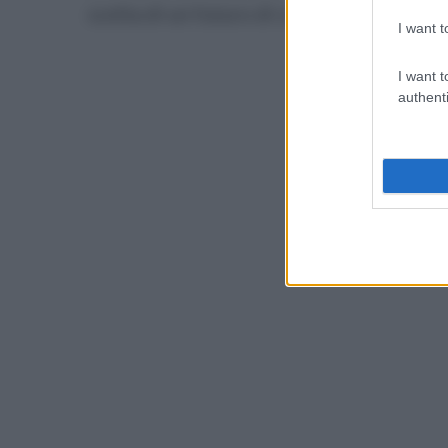
scelta di un futuro di continuità, stabilit
I want t
I want t
authenti