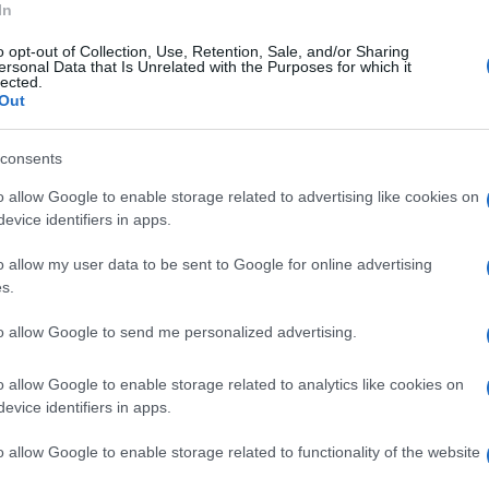
 "Questo sostegno non è soltanto un atto di
In
 di Buonopane, ma rappresenta anche un'unione
o opt-out of Collection, Use, Retention, Sale, and/or Sharing
ersonal Data that Is Unrelated with the Purposes for which it
 e il progresso della comunità montellese.
lected.
Out
nota per il suo contributo costruttivo in
ione e alla competenza del Sindaco per
consents
e per Montella".
o allow Google to enable storage related to advertising like cookies on
evice identifiers in apps.
alia Passaro riflette un approccio pragmatico
o allow my user data to be sent to Google for online advertising
partenenze di partito o delle tattiche politiche
s.
inuare il lavoro avviato e per affrontare con
to allow Google to send me personalized advertising.
ndo sempre al centro l'interesse della
o allow Google to enable storage related to analytics like cookies on
evice identifiers in apps.
il documento - è fondamentale che i cittadini
o allow Google to enable storage related to functionality of the website
 questo sostegno unitario e si uniscano nella