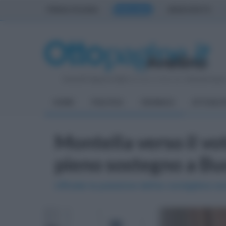
PRIMA PAGINA
AVELLINO
BENEVENTO
Venerdì 7 Agosto 2026
| Direttore Editoriale:
Antonio Sass
HOME
POLITICA
CRONACA
ATTUALIT
Montella verso il vo
pieno sostegno a B
Ufficiale la posizione dell'ex consigliera c