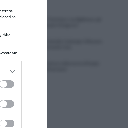
ULTIME NOTIZIE
nterest-
closed to
Cipriano: "I The Kolors con BigMama e gli
artisti irpini per il 16 agosto"
 third
Mugnano, Omicidio Colalongo: il Riesame
scarcera Bernando Cava
Downstream
Avellino, il mistero della morte di Sergio:
er and store
la verità dall'autopsia
to grant or
ed purposes