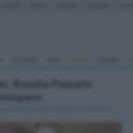
CASERTA
NAPOLI
SALERNO
CAMPANIA
ITALIA
o
À
DAI COMUNI
SPORT
CUCINA
ECONOMIA
C
to, Rosalia Passaro:
uonopane
omunale: dare continuità all'azione amministrativa