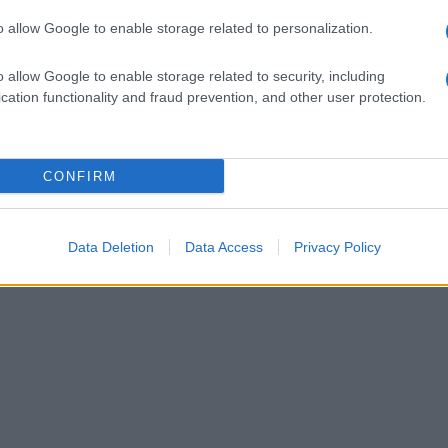
à e prosperità per la loro città".
o allow Google to enable storage related to personalization.
o allow Google to enable storage related to security, including
cation functionality and fraud prevention, and other user protection.
CONFIRM
Data Deletion
Data Access
Privacy Policy