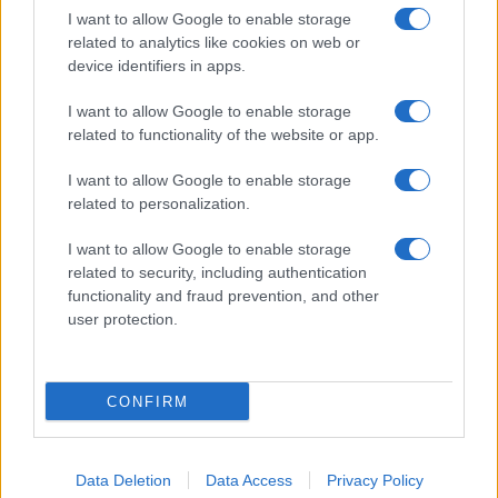
I want to allow Google to enable storage
related to analytics like cookies on web or
device identifiers in apps.
I want to allow Google to enable storage
related to functionality of the website or app.
I want to allow Google to enable storage
CHI SIAMO
CONTATTI
PUBBLICITÀ
LAVORA CON NOI
related to personalization.
PRIVACY / COOKIE POLICY
PREFERENZE PRIVACY
I want to allow Google to enable storage
OTTO CHANNEL
related to security, including authentication
functionality and fraud prevention, and other
user protection.
Registrazione del Tribunale di Avellino n. 331 del 23/11/1995
Iscritto al Registro degli Operatori di Comunicazione n. 37512
© Riproduzione Riservata – Ne è consentita esclusivamente una
CONFIRM
riproduzione parziale con citazione della fonte corretta
www.ottopagine.it
Data Deletion
Data Access
Privacy Policy