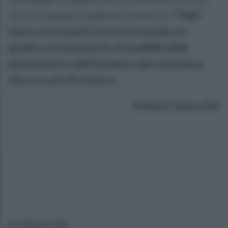
che si sviluppa in ambienti desertici.
“Help”
tiene conto questi fattori fornendo un
quadro estremamente attendibile della
pericolosità e dell’incidenza del cataclisma
che si va ad affrontare
».
Andrea Fantucchio
ULTIME NOTIZIE