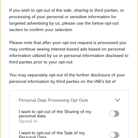
confronto con la Regione"
If you wish to opt-out of the sale, sharing to third parties, or
processing of your personal or sensitive information for
Spaccio di droga a Roma, 13 arresti: nei guai
targeted advertising by us, please use the below opt-out
anche un 26enne avellinese
section to confirm your selection.
Please note that after your opt-out request is processed you
may continue seeing interest-based ads based on personal
information utilized by us or personal information disclosed to
third parties prior to your opt-out.
You may separately opt-out of the further disclosure of your
personal information by third parties on the IAB’s list of
downstream participants.
Personal Data Processing Opt Outs
This information may also be disclosed by us to third parties
on the IAB’s List of Downstream Participants that may further
I want to opt-out of the Sharing of my
disclose it to other third parties.
personal data.
Opted In
Please note that this website/app uses one or more Google
services and may gather and store information including but
I want to opt-out of the Sale of my
Personal Data.
not limited to your visit or usage behaviour. You may click to