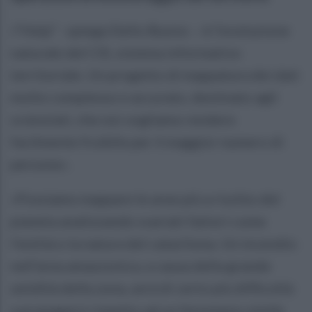
«“Help” - spiega Dello Buono – è l’evoluzione
naturale del CIS, sistema informativo
territoriale. Un progetto di mappatura dei dati
molto complesso e accurato, destinato agli
scienziati, che noi vogliamo rendere
facilmente fruibile per il maggior numero di
persone».
«Possiamo mappare le aree più a rischio del
pianeta analizzando svariati fattori come
l’entità o la natura del cataclisma. Un incendio
nell’area amazzonica, a causa della grande
umidità della zona, avrà di certo più difficoltà
a propagarsi rispetto ad un fenomeno simile