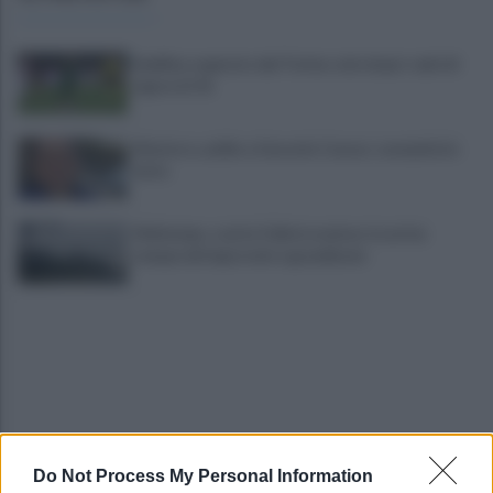
Avellino superato dal Torino solo dopo i calci di
rigore (2-4)
Montoro, addio a Gerardo Caruso: comunità in
lutto
Maltempo, scatta l'allerta meteo: in arrivo
temporali improvvisi e grandinate
Do Not Process My Personal Information
Grande Sarno, confronto a Montoro: "Subito