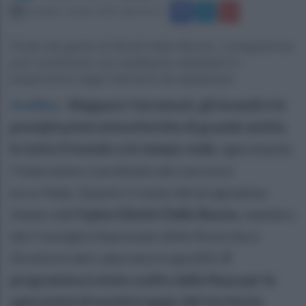
martedì 6 ottobre 2015 alle 01:13
Frutto del genio di Dimitri dello Buono, il programma
può monitorare con esattezza cataclismi e
proporzione degli interventi da adoperare
Avellino
.
Mappare i terremoti, gli incendi e le
precipitazioni atmosferiche di grande entità,
in tutto il mondo e in tempo reale
, agevolando
l’intervento coordinato dei soccorsi:
ecco Help. Questo il nome del programma
ideato dall’
irpino Dimitri Dello Buono
, membro
del Consiglio Nazionale delle Ricerche e
Direttore del Laboratorio geoSDI.
Il
programma è stato scelto dalla Nasa per le
operazioni di monitoraggio del territorio
.