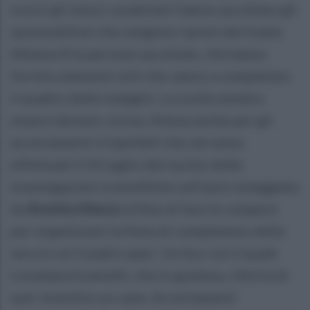
scorsi gli stessi carabinieri hanno ascoltato gli
automobilisti che vengono ripresi dai frame.
Almeno 8 le persone ascoltate, che hanno
fornito elementi utili che vanno a completare
il quadro delle indagini. La svolta sembra
essere davvero vicina. Attesa anche per gli
accertamenti irripetibili che verranno
effettuati il 26 luglio dal nucleo delle
investigazioni scientifiche sull’auto noleggiata
da
Romina Manzo
al fine di fare le compere
per organizzare la festa di compleanno della
sera in cui il padre sparì. Un Suv con il quale
Loredana Scannelli, che lo guidava, riferirà di
aver investito un cane. Accertamenti