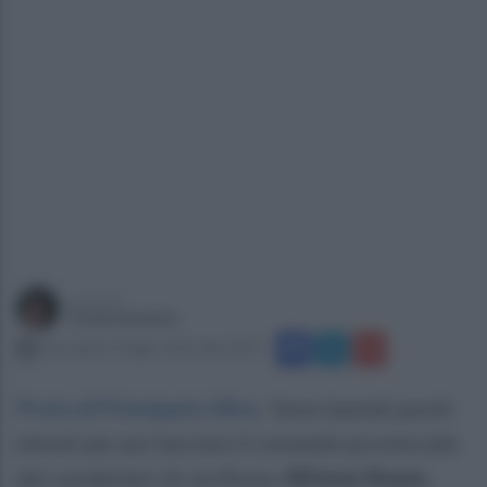
a cura di
Paola Iandolo
mercoledì 13 luglio 2022 alle 18:47
Prata di Principato Ultra
.
Sono bastati pochi
minuti per poi lasciare il comando provinciale
dei carabinieri di via Roma.
Alfonso Russo,