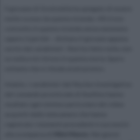
Il giovane di Grottolella ha spiegato di essere
molto scosso da questa vicenda: «Mi trovo
coinvolto in questa vicenda senza nemmeno
sapere il perché – dichiara il giovane appena
uscito dai carabinieri -Non ho fatto nulla, non
so nulla e mi ritrovo in questa storia. Spero
soltanto che si chiuda al più presto».
Intanto, i carabinieri del Nucleo investigativo
del comando provinciale di Avellino hanno
studiato ogni minimo particolare dei video
acquisiti dalle telecamere che hanno
registrato i momenti precedenti e successivi
alla scomparsa di
Mimì Manzo.
Nei giorni