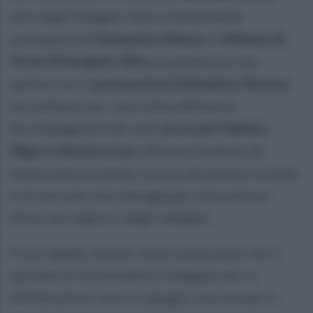
uno degli indagati nella vicenda della
scomparsa di
Domenico Manzo
, il
69enne di
Prata Principato Ultra,
ha preferito non
parlare con il
procuratore Domenico Airoma
,
ma soltanto per una scelta difensiva.
Accompagnato dai suoi
avvocati Palmira
Nigro e Serena Luce
, Alfonso ha detto di
essere ancora molto scosso da questa vicenda
e di non aver mai immaginato che potesse
finire nel registro degli indagati.
Il suo legale, inoltre, tiene a precisare che il
giovane di Grottolella è indagato per le
dichiarazioni rese il 6 giugno, ma non per il