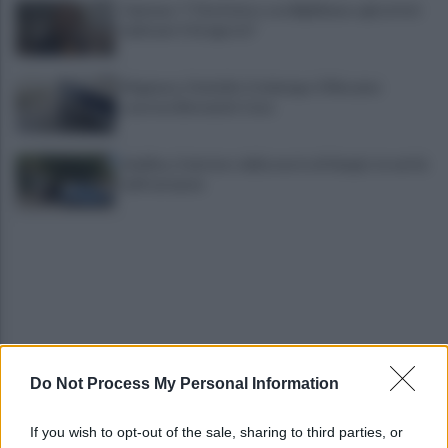
Cipriano: "I The Kolors con BigMama e gli artisti
irpini per il 16 agosto"
Mugnano, Omicidio Colalongo: il Riesame
scarcera Bernando Cava
Avellino, il mistero della morte di Sergio: la verità
dall'autopsia
Do Not Process My Personal Information
È ufficiale, accordo chiuso: Ferragosto ad Avellino
con BigMama e The Kolors
If you wish to opt-out of the sale, sharing to third parties, or