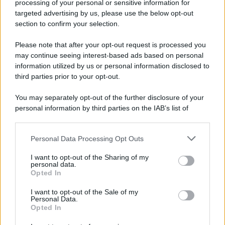
processing of your personal or sensitive information for
Addio a Giuseppe Marchioro: allenò l'Avellino in
targeted advertising by us, please use the below opt-out
Serie A nel 1982
section to confirm your selection.
Please note that after your opt-out request is processed you
may continue seeing interest-based ads based on personal
information utilized by us or personal information disclosed to
third parties prior to your opt-out.
You may separately opt-out of the further disclosure of your
personal information by third parties on the IAB’s list of
downstream participants.
Personal Data Processing Opt Outs
This information may also be disclosed by us to third parties
on the IAB’s List of Downstream Participants that may further
I want to opt-out of the Sharing of my
disclose it to other third parties.
personal data.
Opted In
Please note that this website/app uses one or more Google
services and may gather and store information including but
I want to opt-out of the Sale of my
Personal Data.
not limited to your visit or usage behaviour. You may click to
Opted In
grant or deny consent to Google and its third-party tags to
use your data for below specified purposes in below Google