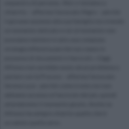
sequestro di persona. «Noi ci teniamo a
chiarirlo – afferma l'avvocato Nigro – perché
il giovane assieme alla sua famiglia sta vivendo
un momento delicato e noi al momento non
possiamo mettere in atto una compiuta
strategia difensiva perché non siamo in
possesso di documenti e fascicoli». «Oggi
Alfonso non avrebbe avuto alcun problema a
parlare con la Procura – afferma l'avvocato
Serena Luce - perché come è noto noi non
abbiamo accesso al fascicolo del pm, quindi
attenderemo il momento giusto. Anche se
Alfonso ha sempre chiarito quello che è
accaduto quella sera».