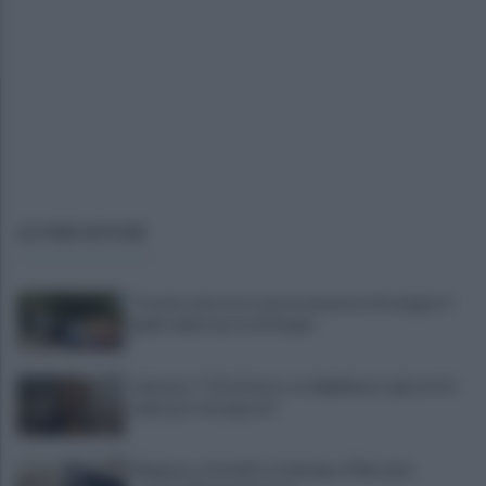
ULTIME NOTIZIE
Trovato morto in casa in una pozza di sangue: il
giallo della morte di Sergio
Cipriano: "I The Kolors con BigMama e gli artisti
irpini per il 16 agosto"
Mugnano, Omicidio Colalongo: il Riesame