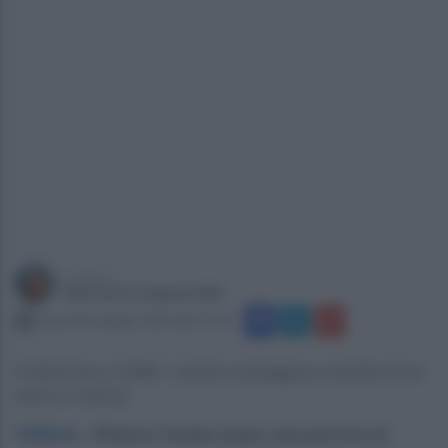
a cura di
Simonetta Ieppariello
venerdì 8 maggio 2026 alle 15:32
Il dramma a Calitri. Lascia compagna e bimba di un
anno e mezzo
Vallata
.
Malore fatale dopo una partita di