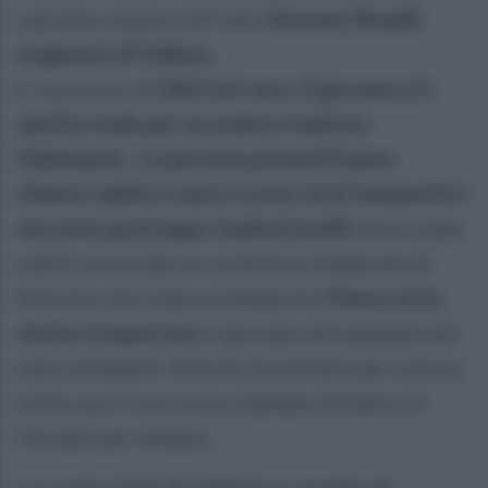
calcetto: muore a 29 anni
Antonio Rinaldi,
originario di Vallata
.
E' successo a
Calitri ieri sera. Il giovane si è
sentito male per un malore risultato
fulminante. Le persone presenti hanno
chiesto subito e aiuto e sono stati tempestivi i
soccorsi, purtroppo risultati inutili.
Sono state
subito accertate le condizioni disperate di
Antonio ed è stato predisposto
l'eisoccorso,
che ha trasportato
il giovane all'ospedale del
mare di Napoli. Antonio ha lottato per tutta la
notte, poi il suo cuore stamane all'alba si è
fermato per sempre.
La comunità di Vallata e quella di