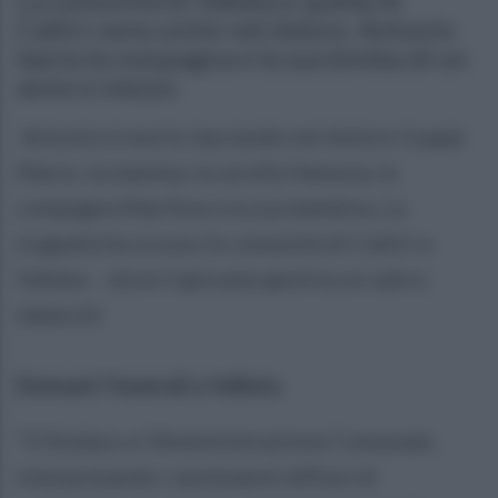
Calitri sono unite nel dolore. Antonio
lascia la compagna e la sua bimba di un
anno e mezzo
Antonio è morto lasciando nel dolore il papà
Mario, la mamma, la sorella Vanessa, la
compagna Marilina e la sua bambina. La
tragedia ha scosso le comunità di Calitri e
Vallata – dove il giovane gestiva un sale e
tabacchi
Domani i funerali a Vallata
"Il Sindaco e l’Amministrazione Comunale,
interpretando i sentimenti diffusi di