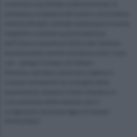
sconcerto e profonda commozione per la
prematura scomparsa del nostro concittadino
Antonio Rinaldi, intende manifestare in modo
tangibile e solenne la partecipazione
dell’intera comunità al dolore dei familiari,
testimoniando sentita vicinanza a tutti i suoi
cari - spiega il sindaco di Vallata .-
Ritenuto, pertanto, doveroso cogliere il
comune sentimento di cordoglio della
popolazione, dispone il lutto cittadino in
concomitanza delle esequie, che si
svolgeranno nel pomeriggio di domani
09/05/2026".