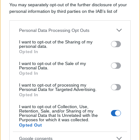
You may separately opt-out of the further disclosure of your
personal information by third parties on the IAB’s list of
downstream participants.
Personal Data Processing Opt Outs
This information may also be disclosed by us to third parties
on the IAB’s List of Downstream Participants that may further
I want to opt-out of the Sharing of my
disclose it to other third parties.
personal data.
Opted In
Please note that this website/app uses one or more Google
services and may gather and store information including but
I want to opt-out of the Sale of my
Personal Data.
not limited to your visit or usage behaviour. You may click to
Opted In
grant or deny consent to Google and its third-party tags to
use your data for below specified purposes in below Google
I want to opt-out of processing my
consent section.
Personal Data for Targeted Advertising.
Opted In
I want to opt-out of Collection, Use,
Retention, Sale, and/or Sharing of my
Personal Data that Is Unrelated with the
Purposes for which it was collected.
Opted Out
Google consents