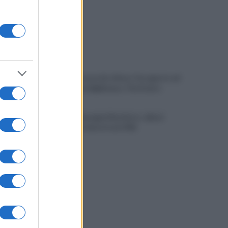
È ufficiale, accordo chiuso: Ferragosto ad
Avellino con BigMama e The Kolors
Addio a Giuseppe Marchioro: allenò
l'Avellino in Serie A nel 1982