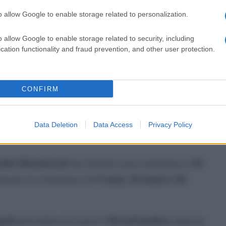
o allow Google to enable storage related to personalization.
debolirebbero ulteriormente l’impianto
o allow Google to enable storage related to security, including
arringhe, gli avvocati hanno chiesto
cation functionality and fraud prevention, and other user protection.
CONFIRM
ando interverranno l’avvocato
Alberico Villani
,
e l’avvocato
Claudio Botti
, che assiste
Antonio
Data Deletion
Data Access
Privacy Policy
John Woodcock
ha chiesto una condanna a
16
arone la richiesta è di
9 anni, 10 mesi e 10
poli
potrebbe arrivare il
30 settembre
, data in