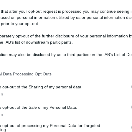
 that after your opt-out request is processed you may continue seeing i
ased on personal information utilized by us or personal information dis
 prior to your opt-out.
rately opt-out of the further disclosure of your personal information by
he IAB’s list of downstream participants.
tion may also be disclosed by us to third parties on the IAB’s List of 
 that may further disclose it to other third parties.
 that this website/app uses one or more Google services and may gath
l Data Processing Opt Outs
including but not limited to your visit or usage behaviour. You may click 
 to Google and its third-party tags to use your data for below specifi
 giugno 2026 alle 16:47
o opt-out of the Sharing of my personal data.
ogle consent section.
In
lla
Procura
nell’ambito del
processo Aste Ok
o opt-out of the Sale of my Personal Data.
gge per essere qualificata come associazione di
In
fensiva ribadita davanti al giudice
to opt-out of processing my Personal Data for Targeted
i
Napoli
dagli avvocati
Gaetano Aufiero
e
ing.