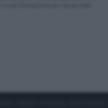
 uno dei filoni giudiziari più rilevanti degli
ONTATTI
PUBBLICITÀ
LAVORA CON NOI
PRIVACY / COOKIE POLICY