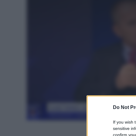
Do Not Pr
If you wish 
sensitive in
confirm your