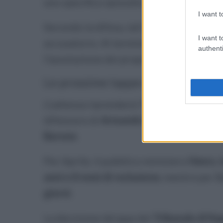
uno specifico episodio.
I want t
Secondo la difesa, tali incongruenze in
I want t
accusatorio. Al termine delle rispettive 
authenti
l’assoluzione dei propri assistiti.
Le prossime tappe del processo
L’udienza riprenderà l’
11 settembre
, qu
difensore di
Armando Pompeo Aprile
, 
Barone
.
Per Aprile, il pubblico ministero
Henry 
anni e 8 mesi di reclusione
, mentre per B
giorni
.
La decisione del gup del
Tribunale di Na