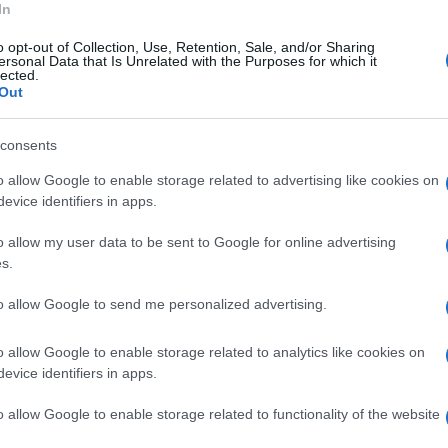
In
iscutere la posizione degli imputati
Beniamino
o opt-out of Collection, Use, Retention, Sale, and/or Sharing
ersonal Data that Is Unrelated with the Purposes for which it
lected.
Out
sostenuto che mancherebbero gli elementi
rristiche. In particolare, la difesa ha
consents
erritorio, della condizione di
o allow Google to enable storage related to advertising like cookies on
ma di omertà, considerati presupposti
evice identifiers in apps.
sociazione mafiosa.
o allow my user data to be sent to Google for online advertising
s.
 Forte
to allow Google to send me personalized advertising.
ha riguardato le dichiarazioni rese da
Livia
o allow Google to enable storage related to analytics like cookies on
nto. L’avvocato Aufiero ha messo in
evice identifiers in apps.
stimonianza, sottolineando come la donna
o allow Google to enable storage related to functionality of the website
ersione dei fatti, soprattutto in relazione a