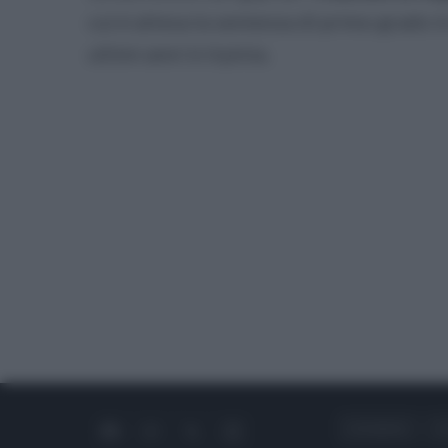
cui è attesa la sentenza di primo grado in
ultimi anni in Irpinia.
CHI SIAMO
C