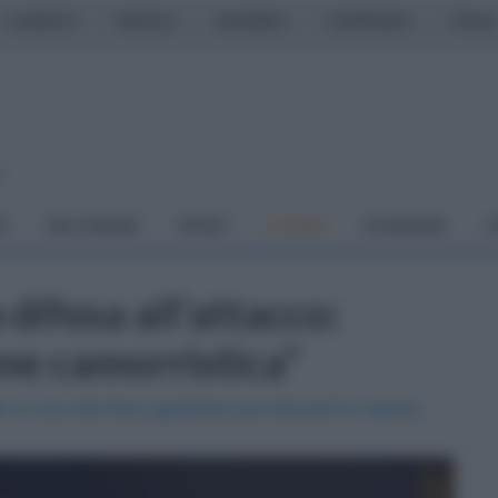
CASERTA
NAPOLI
SALERNO
CAMPANIA
ITALIA
o
À
DAI COMUNI
SPORT
CUCINA
ECONOMIA
C
difesa all’attacco:
ne camorristica"
 uno dei filoni giudiziari più rilevanti in Irpinia