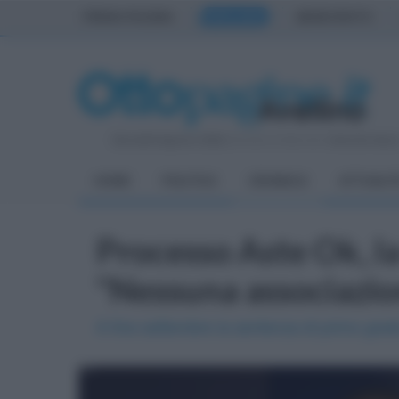
PRIMA PAGINA
AVELLINO
BENEVENTO
Giovedì 6 Agosto 2026
| Direttore Editoriale:
Antonio Sass
HOME
POLITICA
CRONACA
ATTUALIT
Processo Aste Ok, la 
"Nessuna associazio
A fine settembre la sentenza di primo grado in