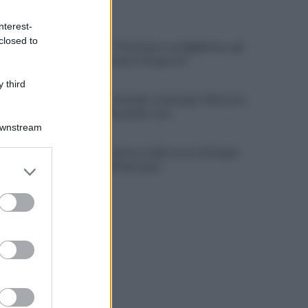
ULTIME NOTIZIE
nterest-
closed to
Cipriano: "I The Kolors con BigMama e gli
artisti irpini per il 16 agosto"
 third
Mugnano, Omicidio Colalongo: il Riesame
scarcera Bernando Cava
Downstream
Avellino, il mistero della morte di Sergio:
er and store
la verità dall'autopsia
to grant or
ed purposes