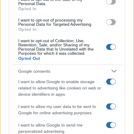
Personal Data.
not limited to your visit or usage behaviour. You may click to
Opted In
grant or deny consent to Google and its third-party tags to
use your data for below specified purposes in below Google
I want to opt-out of processing my
consent section.
Personal Data for Targeted Advertising.
Opted In
I want to opt-out of Collection, Use,
Retention, Sale, and/or Sharing of my
Personal Data that Is Unrelated with the
Purposes for which it was collected.
Opted Out
Google consents
I want to allow Google to enable storage
related to advertising like cookies on web or
device identifiers in apps.
I want to allow my user data to be sent to
Google for online advertising purposes.
I want to allow Google to send me
personalized advertising.