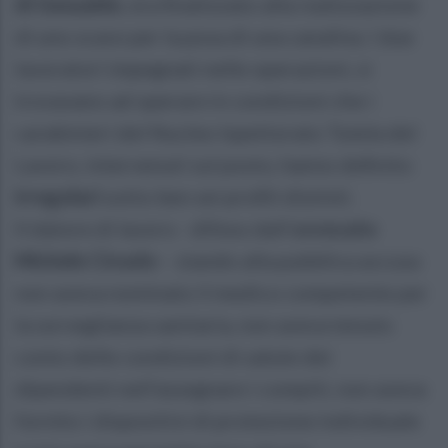
di Gesualdo
, era finalizzato alla realizzazione
di uno scavo per la posa di una canalina. I due
lavoratori impegnati nelle operazioni, si
trovavano ad operare in condizioni che i
carabinieri del Nucleo Ispettorato Tutela del
Lavoro, intervenuti sul posto, hanno definito
irregolari
sotto ben sei profili distinti.
Il datore di lavoro - difeso dall'a
vvocato
Michele Ciruolo -
stando alla pubblica accusa
non aveva nominato il medico competente per
la sorveglianza sanitaria, non aveva tenuto
conto delle condizioni di salute dei
dipendenti nell'assegnare i compiti, non aveva
fornito i dispositivi di protezione individuale