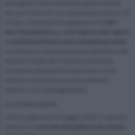
patteggiato il procedimento penale avviato
nei suoi confronti, con una pena pecuniaria.
Y.J.
è stato condannato al pagamento di
2.867
euro di ammenda
per
aver esposto due operai
a condizioni di lavoro prive di qualsiasi tutela.
La sentenza è stata pronunciata dalla Seconda
Sezione Penale del Tribunale di Avellino,
presieduta dal giudice monocratico Lucio
Galeota, al termine di un procedimento
definito con il patteggiamento.
La ricostruzione
I fatti risalgono al 15 maggio 2025. Il cantiere,
allestito in
contrada Sterpellone nel comune