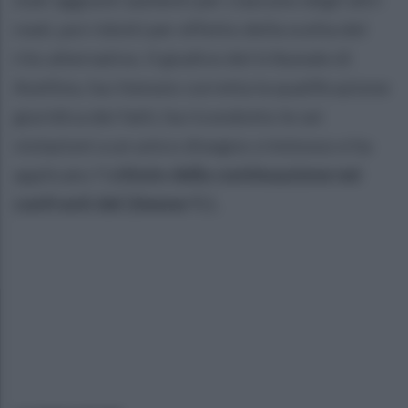
reati, poi ridotti per effetto della scelta del
rito alternativo. Il giudice del tribunale di
Avellino, ha ritenuto corretta la qualificazione
giuridica dei fatti, ha ricondotto le sei
violazioni a un unico disegno criminoso e ha
applicato l'is
tituto della continuazione nei
confronti del 26enne Y.J.
.