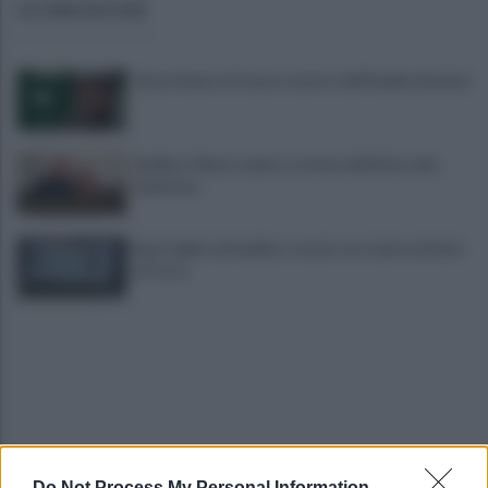
ULTIME NOTIZIE
Tariq Owens è il nuovo centro dell'Avellino Basket
Avellino: Manzi ceduto a titolo definitivo alla
Scafatese
Sportnight ad Avellino: serata con tante attività
al Corso
Do Not Process My Personal Information