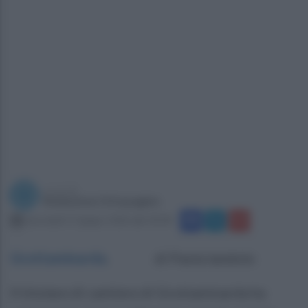
a cura di
Redazione Ottopagine
mercoledì 17 giugno 2026 alle 18:38
Grottaminarda
.
di Paola Iandolo
Il titolare di cantiere di Grottaminarda ha