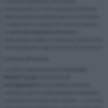
e non aveva garantito loro alcuna
informazione sui rischi connessi all'attività.
Mancava anche qualsiasi percorso formativo
in materia di sicurezza. Per di più, il cantiere
era
privo di recinzione e di acces
so
chiaramente visibili, in violazione delle norme
che disciplinano la gestione dei siti produttivi.
La linea difensiva
La difesa, rappresentata dall'
avvocato
Michele Ciruolo,
ha proposto
il
patteggiamento
concordando una pena
calcolata a partire dalla violazione più grave —
la mancata recinzione del cantiere — cui sono
stati aggiunti aumenti per ciascuno degli altri