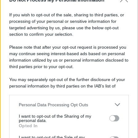
Candida, accoltellò un 39enne: condanna a sei
anni confermata in Appello
If you wish to opt-out of the sale, sharing to third parties, or
processing of your personal or sensitive information for
Avellino, trovato morto in casa, è giallo: nuove
targeted advertising by us, please use the below opt-out
perizie della Polizia
section to confirm your selection.
Please note that after your opt-out request is processed you
may continue seeing interest-based ads based on personal
information utilized by us or personal information disclosed to
third parties prior to your opt-out.
You may separately opt-out of the further disclosure of your
personal information by third parties on the IAB’s list of
downstream participants.
Personal Data Processing Opt Outs
This information may also be disclosed by us to third parties
on the IAB’s List of Downstream Participants that may further
I want to opt-out of the Sharing of my
disclose it to other third parties.
personal data.
Opted In
Please note that this website/app uses one or more Google
services and may gather and store information including but
I want to opt-out of the Sale of my