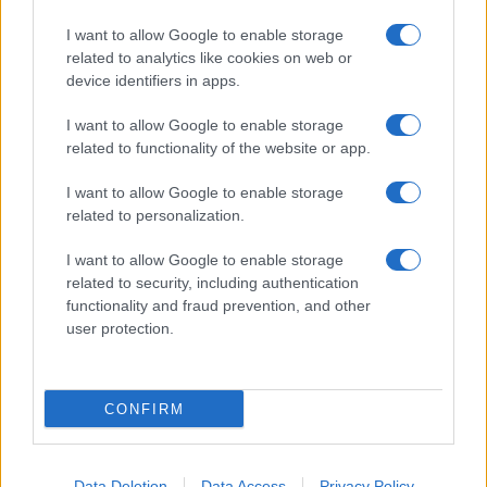
I want to allow Google to enable storage
related to analytics like cookies on web or
device identifiers in apps.
I want to allow Google to enable storage
related to functionality of the website or app.
I want to allow Google to enable storage
CHI SIAMO
CONTATTI
PUBBLICITÀ
LAVORA CON NOI
related to personalization.
PRIVACY / COOKIE POLICY
PREFERENZE PRIVACY
I want to allow Google to enable storage
OTTO CHANNEL
related to security, including authentication
functionality and fraud prevention, and other
user protection.
Registrazione del Tribunale di Avellino n. 331 del 23/11/1995
Iscritto al Registro degli Operatori di Comunicazione n. 37512
© Riproduzione Riservata – Ne è consentita esclusivamente una
CONFIRM
riproduzione parziale con citazione della fonte corretta
www.ottopagine.it
Data Deletion
Data Access
Privacy Policy