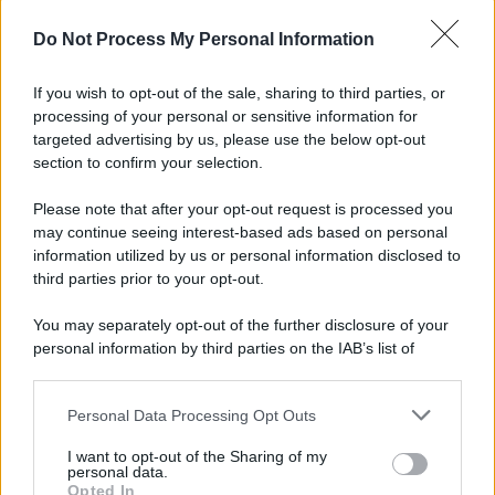
Do Not Process My Personal Information
Montoro, ruba quasi 130mila euro di energia
elettrica: denunciato 65enne
If you wish to opt-out of the sale, sharing to third parties, or
processing of your personal or sensitive information for
Maltempo, oggi pomeriggio scatta l'allerta
targeted advertising by us, please use the below opt-out
meteo: in arrivo fulmini e grandine
section to confirm your selection.
Please note that after your opt-out request is processed you
may continue seeing interest-based ads based on personal
information utilized by us or personal information disclosed to
third parties prior to your opt-out.
You may separately opt-out of the further disclosure of your
personal information by third parties on the IAB’s list of
downstream participants.
Personal Data Processing Opt Outs
This information may also be disclosed by us to third parties
on the IAB’s List of Downstream Participants that may further
I want to opt-out of the Sharing of my
disclose it to other third parties.
personal data.
Opted In