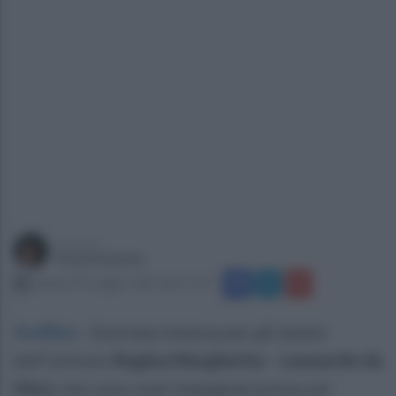
a cura di
Paola Iandolo
venerdì 30 maggio 2025 alle 11:19
Avellino
.
Giornata intensa per gli alunni
dell’istituto
Regina Margherita – Leonardo da
Vinci,
che sono stati impegnati prima nel