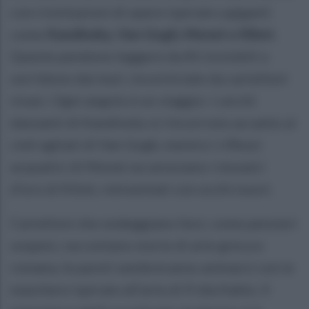
con rivisitazioni di opere ispirate a giganti
come
Kandinsky, Van Gogh, Monet e Klimt.
Queste pendono leggere da fili invisibili o
sorridono dai muri, incorniciate da cartelloni
vivaci. Ogni angolo è un viaggio: i cerchi
danzanti di Kandinsky si rincorrono accanto ai
cieli agitati di Van Gogh, mentre i riflessi
acquatici di Monet accarezzano i mosaici
d’oro di Klimt, reinventati con occhi nuovi.
Cartelloni che ondeggiano lievi, come pensieri
sospesi, raccontano storie di arte greca e
romana, le pareti sembreranno animarsi con le
maschere ispirate all’arte di Frida Kahlo. Il