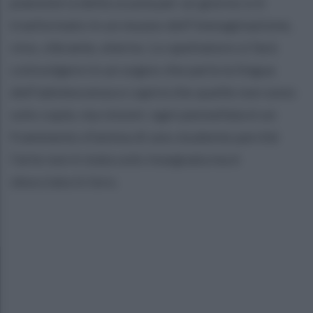
pianoterra della scuola per un giorno si è
trasformato in un museo dell’immaginazione,
vivo, vibrante, eterno. Lo spettatore si farà
coinvolgere in un sogno che parla la lingua
dell’adolescenza e capirà che quelle non sono
solo copie, ma visioni: ogni pennellata è un
frammento d’anima di uno studente perché
l’arte non è stata solo insegnata ma è
sbocciata in loro.