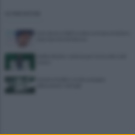
ULTIME NOTIZIE
Lioni, decesso Sakil: la salma è arrivata al cimitero
dopo due mesi dal decesso
Avellino Basket: conferma per Curcio nello staff
tecnico
Scandone Avellino, via alla campagna
abbonamenti: i dettagli