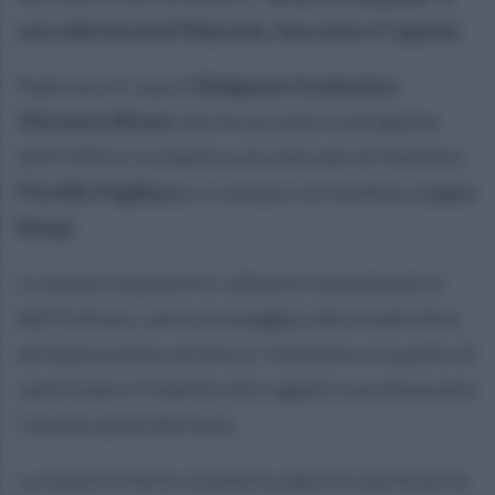
cura dei docenti Mascolo, Saccone e Capone.
Padrone di casa il
Dirigente Scolastico
Vincenzo Bruno
che ha accolto la dirigente
dell'Ufficio scolastico provinciale di Avellino,
Fiorella Pagliuca
e il sindaco di Avellino,
Laura
Nargi.
Lo spazio espositivo, allestito al pianoterra
dell’istituto, sarà un omaggio alla creatività e
all’espressione artistica; l’obiettivo è quello di
valorizzare il talento dei ragazzi e promuovere
l’universalità dell’arte.
La mostra d’arte scolastica apre le sue braccia