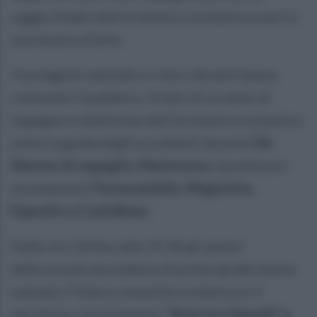
saggio finale dell’orchestra scolastica e poi in
una mostra d’arte.
Travolgenti melodie e ritmi vibranti hanno
coinvolto il pubblico, frutto di un anno di
impegno e dedizione dell’orchestra scolastica
sotto la guida degli eccellenti docenti
De
Simone Arcopagita, Matarazzo, i
professori
strumentisti
Parascandolo, Magnotta,
Esposito e Castellano.
Dalle ore 18 fino alle 19.30 gli alunni
della scuola secondaria di primo grado hanno
salutato l’intera comunità scolastica e il
territorio con la mostra:
“Arte tra i banchi” a