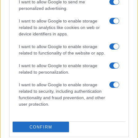
I want to allow Google to send me
personalized advertising.
I want to allow Google to enable storage
related to analytics like cookies on web or
device identifiers in apps.
I want to allow Google to enable storage
related to functionality of the website or app.
I want to allow Google to enable storage
CHI SIAMO
CONTATTI
PUBBLICITÀ
LAVORA CON NOI
related to personalization.
PRIVACY / COOKIE POLICY
PREFERENZE PRIVACY
I want to allow Google to enable storage
OTTO CHANNEL
related to security, including authentication
functionality and fraud prevention, and other
user protection.
Registrazione del Tribunale di Avellino n. 331 del 23/11/1995
Iscritto al Registro degli Operatori di Comunicazione n. 37512
© Riproduzione Riservata – Ne è consentita esclusivamente una
CONFIRM
riproduzione parziale con citazione della fonte corretta