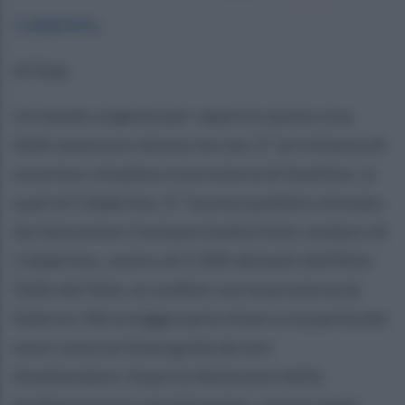
Calabritto
.
di Siep
Un bando urgente per reperire quota rosa.
AAA assessore donna cercasi. E' la richiesta di
un primo cittadino in provincia di Avellino, in
quel di Calabritto. E' l'avviso pubblico firmato
da Gelsomino Centanni (nella foto), sindaco di
Calabritto, centro di 2.300 abitanti dell’Alta
Valle del Sele, al confine con la provincia di
Salerno. Ma la legge parla chiaro e la parità dei
sessi resta un linea guida da non
disattendere. Dopo le dimissioni della
professoressa Luisa Severino, cui era stata