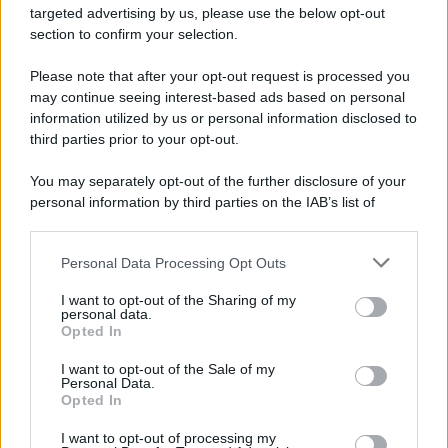
Maltempo, scatta l'allerta meteo: in arrivo
targeted advertising by us, please use the below opt-out
temporali improvvisi e grandinate
section to confirm your selection.
Please note that after your opt-out request is processed you
may continue seeing interest-based ads based on personal
information utilized by us or personal information disclosed to
third parties prior to your opt-out.
You may separately opt-out of the further disclosure of your
personal information by third parties on the IAB’s list of
downstream participants.
Personal Data Processing Opt Outs
This information may also be disclosed by us to third parties
on the IAB’s List of Downstream Participants that may further
I want to opt-out of the Sharing of my
disclose it to other third parties.
personal data.
Opted In
Please note that this website/app uses one or more Google
services and may gather and store information including but
I want to opt-out of the Sale of my
Personal Data.
not limited to your visit or usage behaviour. You may click to
Opted In
grant or deny consent to Google and its third-party tags to
use your data for below specified purposes in below Google
I want to opt-out of processing my
consent section.