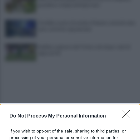
grandine e temporali improvvisi
Terribile scontro frontale a Flumeri, coinvolte due
auto: un ferito è gravissimo
Avellino superato dal Torino solo dopo i calci di
rigore (2-4)
Do Not Process My Personal Information
Montoro, addio a Gerardo Caruso: comunità in
lutto
If you wish to opt-out of the sale, sharing to third parties, or
processing of your personal or sensitive information for