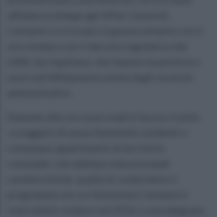
affidata la delega agli Affari Generali,
Centanni si è trovato in giunta soltanto con il
vice sindaco con il decreto legislativo del
2000, da rispettare, che impone la parità tra i
sessi nell’affidamento anche degli incarichi
amministrativi.
Stamane alle ore nove scadrà l'avviso rivolto
«a soggetti di sesso femminile residenti o
comunque appartenenti al territorio
comunale» che abbiano due principali
caratteristiche: quella di condividere il
programma con cui Gelsomino Centanni è
stato eletto sindaco nel 2016, e una adeguata