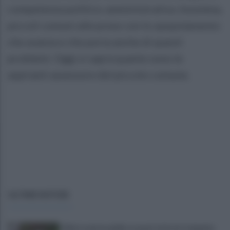
competenza politico-amministrativa. Insomma,
piccoli comuni alle prese con lo spopolamento
che avanza e che porta anche di questi
problemi. Oggi si saprà quante sono le
aspiranti assessore del piccolo comune.
ULTIME NOTIZIE
Allerta meteo gialla su quasi tutta la Campania,