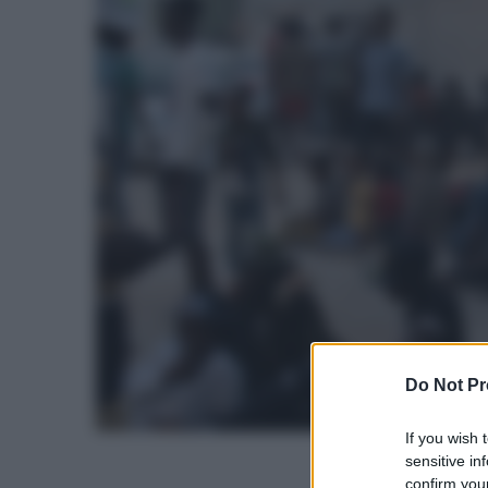
Do Not Pr
If you wish 
sensitive in
confirm your