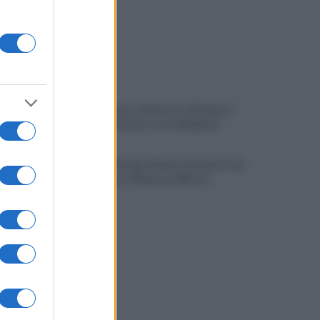
Grande Sarno, confronto a Montoro:
"Subito confronto con la Regione"
Spaccio di droga a Roma, 13 arresti: nei
guai anche un 26enne avellinese