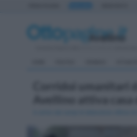
PRIMA PAGINA
AVELLINO
BENEVENTO
Domenica 9 Agosto 2026
| Direttore Editoriale:
Antonio Sas
HOME
POLITICA
CRONACA
ATTUALIT
Corridoi umanitari da
Avellino attiva casa
In arrivo dai campi di detenzione vittime di 