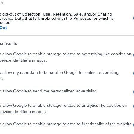
In
na, Somalia, Sudan, Sud Sudan, Palestina e
o opt-out of Collection, Use, Retention, Sale, and/or Sharing
sibile dal protocollo firmato lo scorso dicembre
ersonal Data that Is Unrelated with the Purposes for which it
lected.
li Affari Esteri e della Cooperazione
Out
NU per i Rifugiati, Arci, Comunità di
consents
evangeliche e INMP, che permetterà a 1500
o allow Google to enable storage related to advertising like cookies on
protezione internazionale, di essere evacuati
evice identifiers in apps.
i". Lo comunica Arci in una nota stampa. "La rete
o allow my user data to be sent to Google for online advertising
 grande solidarietà, attivando i Circoli Rifugio
s.
oglienza a persone lgbtqi+.
I comitati di
to allow Google to send me personalized advertising.
Viterbo e Avellino attiveranno 13
o primo volo
. Particolarmente importante il
o allow Google to enable storage related to analytics like cookies on
evice identifiers in apps.
 Soka Gakkai che, con i fondi dell'8x1000,
i, e di Medici Senza Frontiere che ha permesso
o allow Google to enable storage related to functionality of the website
nti in Libia con particolari vulnerabilità