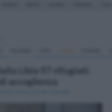
CASERTA
NAPOLI
SALERNO
CAMPANIA
ITALIA
so
À
DAI COMUNI
SPORT
CUCINA
ECONOMIA
C
lla Libia 97 rifugiati:
 di accoglienza
torture verranno accolti in più centri