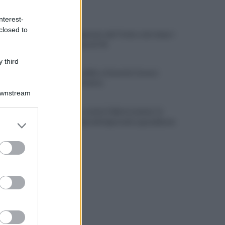
ULTIME NOTIZIE
nterest-
closed to
Avellino superato dal Torino solo dopo i
calci di rigore (2-4)
 third
Montoro, addio a Gerardo Caruso:
comunità in lutto
Downstream
Maltempo, scatta l'allerta meteo: in
er and store
arrivo temporali improvvisi e grandinate
to grant or
ed purposes