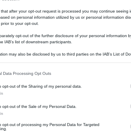
 that after your opt-out request is processed you may continue seeing i
ased on personal information utilized by us or personal information dis
 prior to your opt-out.
rately opt-out of the further disclosure of your personal information by
he IAB’s list of downstream participants.
tion may also be disclosed by us to third parties on the IAB’s List of 
 that may further disclose it to other third parties.
 that this website/app uses one or more Google services and may gath
l Data Processing Opt Outs
including but not limited to your visit or usage behaviour. You may click 
 to Google and its third-party tags to use your data for below specifi
 marzo 2024 alle 17:57
o opt-out of the Sharing of my personal data.
ogle consent section.
In
, violenze, tratta e sfruttamento
o opt-out of the Sale of my Personal Data.
ersone sopravvissute all'inferno della Libia:
In
sfruttamento. Tra di loro persone
to opt-out of processing my Personal Data for Targeted
 sanitario provenienti dai diversi paesi:
ing.