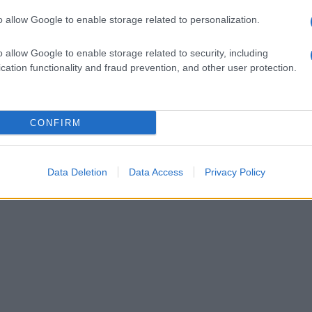
 dalle loro equipe mediche".
o allow Google to enable storage related to personalization.
o allow Google to enable storage related to security, including
cation functionality and fraud prevention, and other user protection.
CONFIRM
Data Deletion
Data Access
Privacy Policy