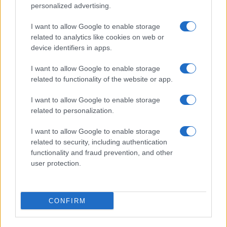
personalized advertising.
I want to allow Google to enable storage
related to analytics like cookies on web or
device identifiers in apps.
I want to allow Google to enable storage
related to functionality of the website or app.
I want to allow Google to enable storage
CHI SIAMO
CONTATTI
PUBBLICITÀ
LAVORA CON NOI
related to personalization.
PRIVACY / COOKIE POLICY
PREFERENZE PRIVACY
I want to allow Google to enable storage
OTTO CHANNEL
related to security, including authentication
functionality and fraud prevention, and other
user protection.
Registrazione del Tribunale di Avellino n. 331 del 23/11/1995
Iscritto al Registro degli Operatori di Comunicazione n. 37512
© Riproduzione Riservata – Ne è consentita esclusivamente una
CONFIRM
riproduzione parziale con citazione della fonte corretta
www.ottopagine.it