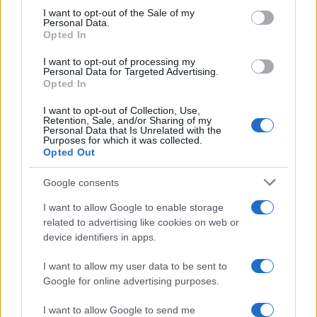
services and may gather and store information including but
I want to opt-out of the Sale of my
Personal Data.
not limited to your visit or usage behaviour. You may click to
Opted In
grant or deny consent to Google and its third-party tags to
use your data for below specified purposes in below Google
I want to opt-out of processing my
consent section.
Personal Data for Targeted Advertising.
Opted In
I want to opt-out of Collection, Use,
Retention, Sale, and/or Sharing of my
Personal Data that Is Unrelated with the
Purposes for which it was collected.
Opted Out
Google consents
I want to allow Google to enable storage
related to advertising like cookies on web or
device identifiers in apps.
I want to allow my user data to be sent to
Google for online advertising purposes.
I want to allow Google to send me