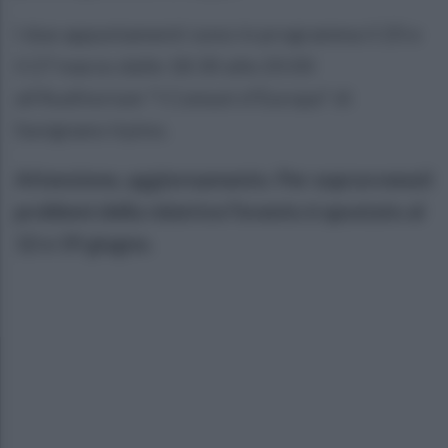
I due appuntamenti sono in programma il 20 e
il 27 marzo dalle 18:30 alle 20:00
all’Auditorium "I Comuni d’Europa" di
Savignano Irpino.
Attenzione, aggiornamento: Per sopravvenuti
problemi della relatrice l’evento è spostato al
12 e 19 giugno.