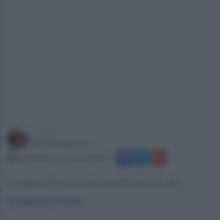
a cura di
Gianni Vigoroso
lunedì 18 marzo 2024 alle 10:21
Il viaggio della crescita nei primi anni di vita...
Savignano Irpino
.