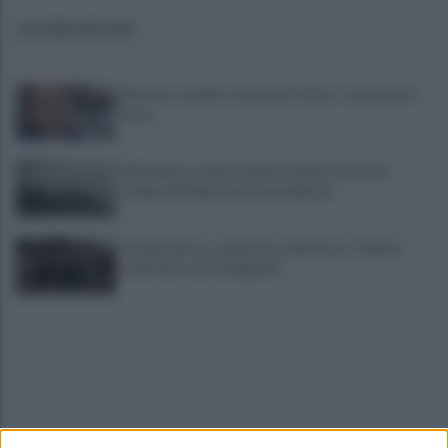
ULTIME NOTIZIE
Montoro, addio a Gerardo Caruso: comunità in
lutto
Maltempo, scatta l'allerta meteo: in arrivo
temporali improvvisi e grandinate
Grande Sarno, confronto a Montoro: "Subito
confronto con la Regione"