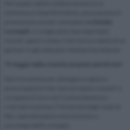
Nel quadro della collaborazione tra la
biblioteca e Heart4Children, associazione di
promozione sociale cofondata da
Daniela
Lucangeli
, si svolgeranno due importanti
incontri aperti a tutto il territorio e dedicati ai
genitori e agli educatori della prima infanzia:
"Il viaggio della crescita nei primi anni di vita".
Sarà l’occasione per dialogare su gioie e
preoccupazioni che i piccoli danno a quanti si
occupano di loro con Cristina Semeraro,
ricercatrice presso l’Università degli studi di
Bari, specializzata in neuroscienze e
psicologia dello sviluppo.