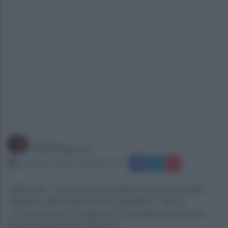
a cura di
Gianni Vigoroso
mercoledì 10 luglio 2024 alle 13:54
Gallicchio: «Un incontro positivo durante il quale
abbiamo affrontato tutte le questioni» Sena:
«Continueremo a seguire la vicenda fino all’esito
finale previsto per l’autunno»