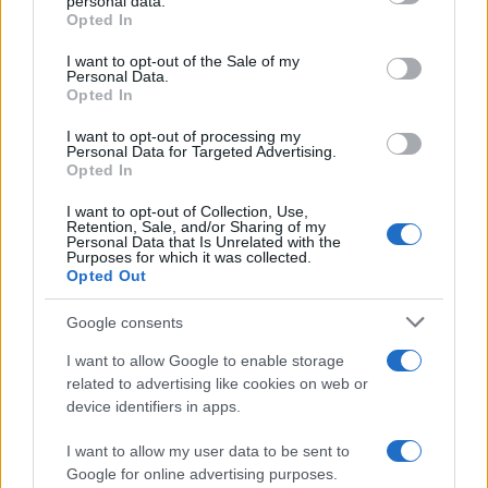
personal data.
Opted In
Please note that this website/app uses one or more Google
services and may gather and store information including but
I want to opt-out of the Sale of my
Personal Data.
not limited to your visit or usage behaviour. You may click to
Opted In
grant or deny consent to Google and its third-party tags to
use your data for below specified purposes in below Google
I want to opt-out of processing my
consent section.
Personal Data for Targeted Advertising.
Opted In
I want to opt-out of Collection, Use,
Retention, Sale, and/or Sharing of my
Personal Data that Is Unrelated with the
Purposes for which it was collected.
Opted Out
Google consents
I want to allow Google to enable storage
related to advertising like cookies on web or
device identifiers in apps.
I want to allow my user data to be sent to
Google for online advertising purposes.