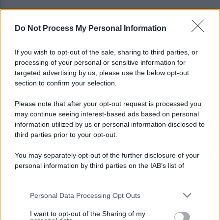
Do Not Process My Personal Information
Montoro, ruba quasi 130mila euro di energia
elettrica: denunciato 65enne
If you wish to opt-out of the sale, sharing to third parties, or
processing of your personal or sensitive information for
Maltempo, oggi pomeriggio scatta l'allerta
targeted advertising by us, please use the below opt-out
meteo: in arrivo fulmini e grandine
section to confirm your selection.
Please note that after your opt-out request is processed you
may continue seeing interest-based ads based on personal
information utilized by us or personal information disclosed to
third parties prior to your opt-out.
You may separately opt-out of the further disclosure of your
personal information by third parties on the IAB’s list of
downstream participants.
Personal Data Processing Opt Outs
This information may also be disclosed by us to third parties
on the IAB’s List of Downstream Participants that may further
I want to opt-out of the Sharing of my
disclose it to other third parties.