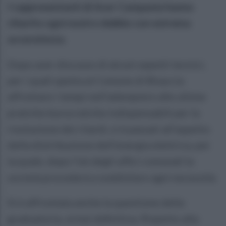
I rappresentanti di Acer Campania hanno
chiarito ogni nostro dubbio con estrema
accuratezza.
Dopo aver discusso di alcuni aspetti tecnici,
per i quali spetta al Comune di Bisaccia
affrettare i tempi nell’adempiere alle ultime
pratiche burocratiche indispensabili per la
risoluzione dei ritardi, si è passati all’aspetto
della distribuzione dell’energia elettrica, per
la quale, dopo l’ok degli uffici comunali la
società procederà a soddisfare ogni necessità.
Si è affrontata anche la questione della
graduatoria, ormai definitiva. Rispetto alla