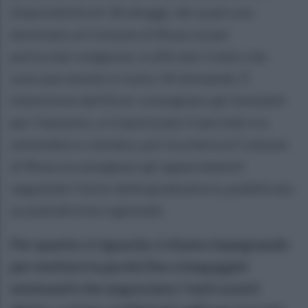
disponibilità di 18 alloggi, dei quali uno
destinato al Comune di Bisaccia per
particolari esigenze, è ufficiale il dato che
sono pervenute in tutto 34 domande. È
intenzione dell’Acer consegnare gli immobili
per l’autunno, si è ipotizzato il periodo tra
settembre e ottobre, poi toccherà al Comune
di Bisaccia assegnare gli appartamenti
seguendo l’esito della graduatoria, pubblicata
su piattaforma regionale.
Per quanto ci riguarda ci stiamo impegnando
per mettere la parola fine a lungaggini
estenuanti che angosciano i tanti aventi