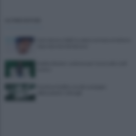
ULTIME NOTIZIE
Lioni, decesso Sakil: la salma è arrivata al cimitero
dopo due mesi dal decesso
Avellino Basket: conferma per Curcio nello staff
tecnico
Scandone Avellino, via alla campagna
abbonamenti: i dettagli