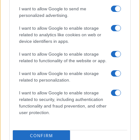
I want to allow Google to send me
personalized advertising.
I want to allow Google to enable storage
related to analytics like cookies on web or
device identifiers in apps.
I want to allow Google to enable storage
related to functionality of the website or app.
I want to allow Google to enable storage
CHI SIAMO
CONTATTI
PUBBLICITÀ
LAVORA CON NOI
related to personalization.
PRIVACY / COOKIE POLICY
PREFERENZE PRIVACY
I want to allow Google to enable storage
OTTO CHANNEL
related to security, including authentication
functionality and fraud prevention, and other
user protection.
Registrazione del Tribunale di Avellino n. 331 del 23/11/1995
Iscritto al Registro degli Operatori di Comunicazione n. 37512
© Riproduzione Riservata – Ne è consentita esclusivamente una
CONFIRM