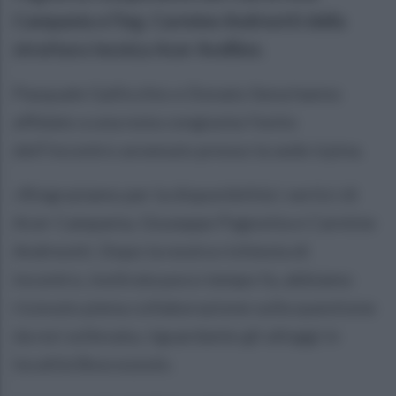
Campania e l’ing. Carmine Andreotti della
struttura tecnica Acer Avellino.
Pasquale Gallicchio e Donato Sena hanno
affidato a una nota congiunta l’esito
dell’incontro avvenuto presso la sede irpina.
«Ringraziamo per la disponibilità i vertici di
Acer Campania, Giuseppe Pagnotta e Carmine
Andreotti. Dopo la nostra richiesta di
incontro, inoltrata poco tempo fa, abbiamo
ricevuto piena collaborazione sulla questione
da noi sollevata, riguardante gli alloggi in
località Boscozzulo.