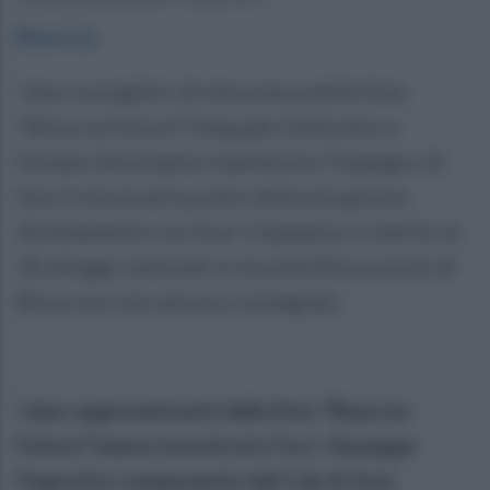
Bisaccia
.
I due consiglieri di minoranza della lista
“Bisaccia Futura” Pasquale Gallicchio e
Donato Sena hanno mantenuto l’impegno di
fare il necessario punto della situazione
direttamente con Acer Campania, in merito ai
18 alloggi realizzati in località Boscozzulo di
Bisaccia e non ancora consegnati.
I due rappresentanti della lista “Bisaccia
Futura” hanno incontrato l’avv. Giuseppe
Pagnotta componente del Cda di Acer