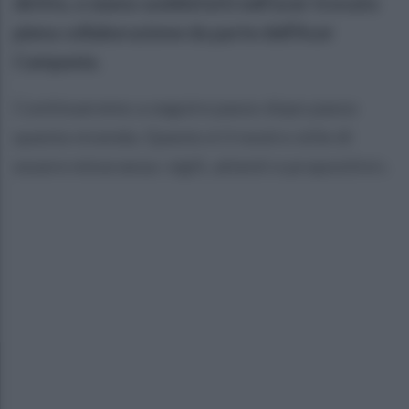
diritto, e siamo soddisfatti nell’aver trovato
piena collaborazione da parte dell’Acer
Campania.
Continueremo a seguire passo dopo passo
questa vicenda. Questo è il nostro stile di
essere minoranza: vigili, attenti e propositivi».