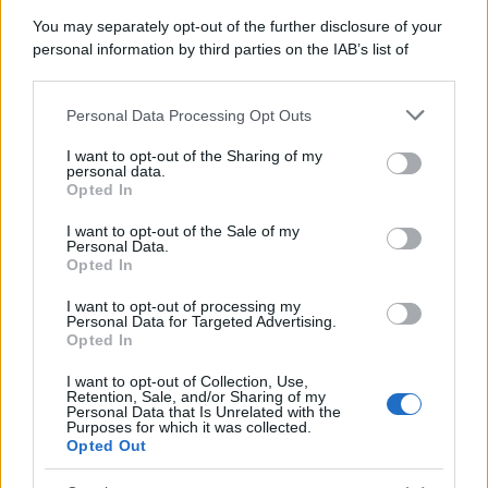
You may separately opt-out of the further disclosure of your
personal information by third parties on the IAB’s list of
downstream participants.
Personal Data Processing Opt Outs
This information may also be disclosed by us to third parties
on the IAB’s List of Downstream Participants that may further
I want to opt-out of the Sharing of my
disclose it to other third parties.
personal data.
Opted In
Please note that this website/app uses one or more Google
services and may gather and store information including but
I want to opt-out of the Sale of my
Personal Data.
not limited to your visit or usage behaviour. You may click to
Opted In
grant or deny consent to Google and its third-party tags to
use your data for below specified purposes in below Google
I want to opt-out of processing my
consent section.
Personal Data for Targeted Advertising.
Opted In
I want to opt-out of Collection, Use,
Retention, Sale, and/or Sharing of my
Personal Data that Is Unrelated with the
Purposes for which it was collected.
Opted Out