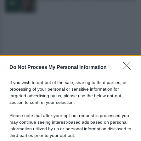
Do Not Process My Personal Information
Avellino: Manzi ceduto a titolo definitivo alla
Scafatese
If you wish to opt-out of the sale, sharing to third parties, or
processing of your personal or sensitive information for
Sportnight ad Avellino: serata con tante attività
targeted advertising by us, please use the below opt-out
al Corso
section to confirm your selection.
Please note that after your opt-out request is processed you
may continue seeing interest-based ads based on personal
information utilized by us or personal information disclosed to
third parties prior to your opt-out.