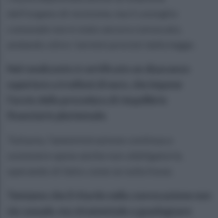
dell’organo di revisione, ma il consiglio
comunale non è stato ancora convocato,
andando oltre i termini previsti dalla legge.
Nel rendiconto è certificato un disavanzo
superiore a 6 milioni di euro, che impone
l’avvio della procedura di riequilibrio
finanziario pluriennale.
Tuttavia, l’amministrazione continua a
sostenere spese anche non obbligatorie,
operando di fatto come se nulla fosse.
Temiamo che il ritardo nella convocazione non
sia casuale, ma strumentale a guadagnare