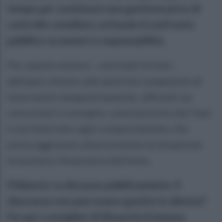
tempo per continuare una gestione priva di
controllo consiliare, evitando il confronto
pubblico su numeri e responsabilità.
Per questo motivo - conclude la nota -
abbiamo chiesto alle autorità competenti di
intervenire tempestivamente, affinché sia
convocato il consiglio, come previsto dal Tuel,
e sia interrotto ogni comportamento che
possa aggravare ulteriormente la situazione
economico-finanziaria dell’ente.
Il bilancio va discusso pubblicamente. Il
disavanzo non può essere gestito in silenzio".
Fin qui i consiglieri di Rinascita Eclanese.