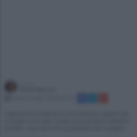
a cura di
Gianni Vigoroso
venerdì 30 maggio 2025 alle 21:00
L’opposizione sollecita la convocazione urgente del
consiglio comunale: inviate comunicazioni ufficiali a
prefetto, corte dei conti e presidente del consiglio...