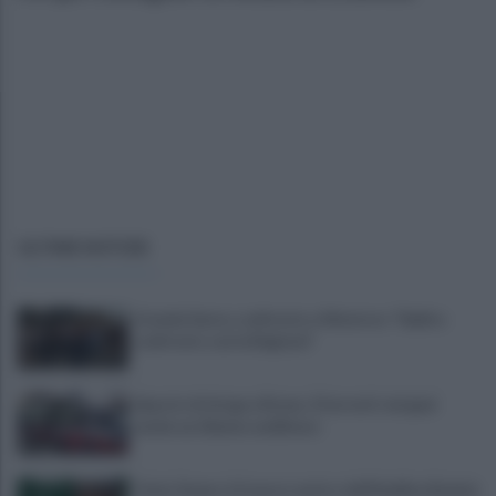
ULTIME NOTIZIE
Grande Sarno, confronto a Montoro: "Subito
confronto con la Regione"
Spaccio di droga a Roma, 13 arresti: nei guai
anche un 26enne avellinese
Tariq Owens è il nuovo centro dell'Avellino Basket