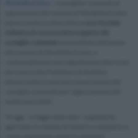
Mirabella Eclano
.
I consiglieri comunali di
opposizione del comune di Mirabella Eclano
hanno inviato in data odierna
una formale
richiesta di convocazione urgente del
consiglio comunale
al presidente dell'assise
del comune di Mirabella Eclano, e
contestualmente una segnalazione alla Corte
dei conti e alla Prefettura di Avellino,
denunciando la mancata convocazione del
consiglio comunale per l’approvazione del
rendiconto 2024.
"A oggi - si legge nella nota - la giunta ha
approvato lo schema di bilancio consuntivo e
risulta depositata anche la relazione