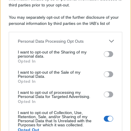
third parties prior to your opt-out.
You may separately opt-out of the further disclosure of your
personal information by third parties on the IAB’s list of
downstream participants.
Personal Data Processing Opt Outs
This information may also be disclosed by us to third parties
on the IAB’s List of Downstream Participants that may further
I want to opt-out of the Sharing of my
disclose it to other third parties.
personal data.
Opted In
Please note that this website/app uses one or more Google
services and may gather and store information including but
I want to opt-out of the Sale of my
Personal Data.
not limited to your visit or usage behaviour. You may click to
Opted In
grant or deny consent to Google and its third-party tags to
use your data for below specified purposes in below Google
I want to opt-out of processing my
consent section.
Personal Data for Targeted Advertising.
Opted In
I want to opt-out of Collection, Use,
Retention, Sale, and/or Sharing of my
Personal Data that Is Unrelated with the
Purposes for which it was collected.
Opted Out