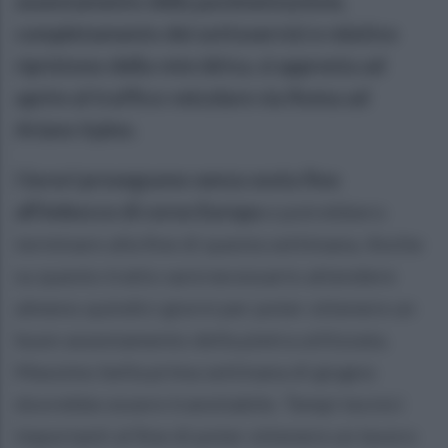
assestamento della pavimentazione,
completamento dei sottoservizi e relativo
ripristono della rete idrica, si appresta ad
aprire al traffico veicolare via Roma ad
Ariano Irpino.
I lavori proseguono senza sosta fino
all'imbocco di corso Europa
e potrebbero
terminare alla fine di questa settimana. Anche
su questo tratto sarà necessario attendere
almeno quindici giorni per poter ottenere un
buon assestamento della pietra utilizzata.
Massimo bella prima settinana di giugno
dovrebbe essere transitabile. Tempi tecnici
importanti al fine di poter ottenere un lavoro