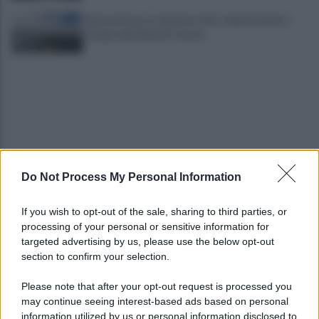
Autocisterna si ribalta in A16: rallentamenti e
disagi sulla Napoli-Canosa
Do Not Process My Personal Information
Tentata violenza sessuale in ascensore al Centro
Vivendi: il 34enne resta libero
If you wish to opt-out of the sale, sharing to third parties, or
processing of your personal or sensitive information for
In arrivo bombe d'acqua e grandinate record:
targeted advertising by us, please use the below opt-out
torna l'allerta meteo in Irpinia
section to confirm your selection.
Please note that after your opt-out request is processed you
may continue seeing interest-based ads based on personal
information utilized by us or personal information disclosed to