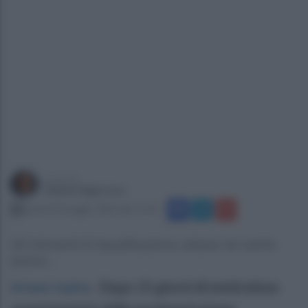
a cura di
Gianni Vigoroso
lunedì 18 maggio 2026 alle 11:45
Gli interventi di riqualificazione urbana nel centro
storico...
Ariano Irpino
.
Dopo 15 giorni di meticoloso