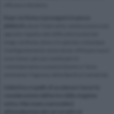
efficace e duraturo.
Dopo via Roma si proseguirà in piazza
plebiscito
dove l'intervento sembra essere più
agevole rispetto alle difficoltà incontrate
lungo via Roma, dove si è operato comunque
intelligentemente senza dover effttuare nuovi
scavi futuri, per poi continuare in
contemporanea su piazza Duomo e l'area
antistante l'ingresso della Basilica Cattedrale.
L'obiettivo è quello di accelerare i lavori in
considerazione dell'arrivo della stagione
estiva. Man mano si procederà
all'installazione dei vari arredi e al