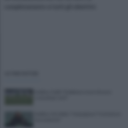
completamento si tutti gli obiettivi.
ULTIME NOTIZIE
Avellino, Favilli: "Dobbiamo essere di nuovo
scomodi per tutti"
Avellino, il ds Aiello: "Cinquegrano? Trattativa in
fase avanzata"