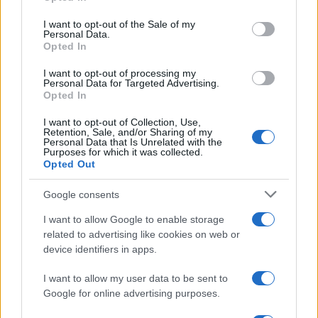
Please note that this website/app uses one or more Google
services and may gather and store information including but
I want to opt-out of the Sale of my
Personal Data.
not limited to your visit or usage behaviour. You may click to
Opted In
grant or deny consent to Google and its third-party tags to
use your data for below specified purposes in below Google
I want to opt-out of processing my
consent section.
Personal Data for Targeted Advertising.
Opted In
I want to opt-out of Collection, Use,
Retention, Sale, and/or Sharing of my
Personal Data that Is Unrelated with the
Purposes for which it was collected.
Opted Out
Google consents
I want to allow Google to enable storage
related to advertising like cookies on web or
device identifiers in apps.
I want to allow my user data to be sent to
Google for online advertising purposes.