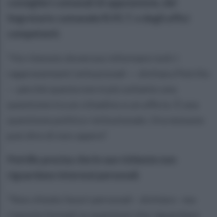
consiglieri comunali di opposizione, del
Segretario comunale/R.P.C.T. e degli uffici
competenti.
“Ho ritenuto doveroso informare tutti i
rappresentanti istituzionali — dichiara Petrillo
— perché questa non è più soltanto una
questione tra un cittadino e un ufficio. È una
questione politico-istituzionale. Ora nessuno
può dire di non sapere”.
Petrillo precisa che le sue richieste non
riguardano interessi personali.
“Non chiedo favori personali - dichiara - ma
risposte formali su questioni che riguardano