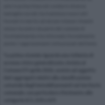
anni in prima linea nel condurre diverse
battaglie sociali, ha trasmesso nuovi atti
formali in merito ad alcune istanze rimaste
senza riscontro da parte del comune di
Grottaminarda e ha informato formalmente
anche i rappresentanti istituzionali dell’ente.
"La prima vicenda riguarda una richiesta di
accesso civico generalizzato, inviata al
Comune il 9 aprile 2026, avente ad oggetto
dati aggregati relativi alla classificazione
catastale degli immobili presenti sul territorio
comunale, con particolare riferimento alle
categorie A/1, A/8 e A/9.