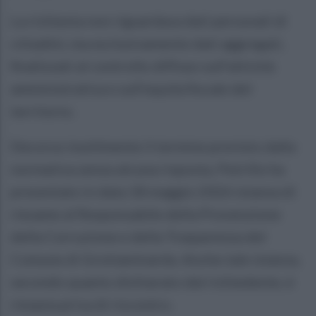
La richiesta non riguardava dati personali di
cittadini, ma esclusivamente dati aggregati,
finalizzati al controllo diffuso sull’attività
amministrativa e sull’equità fiscale del
territorio.
Decorso inutilmente il termine previsto dalla
normativa senza alcuna risposta, Petrillo ha
presentato in data 18 maggio 2026 istanza di
riesame al Responsabile della Prevenzione
della Corruzione e della Trasparenza del
Comune di Grottaminarda. Anche tale istanza,
secondo quanto dichiarato dal richiedente, è
rimasta priva di riscontro.