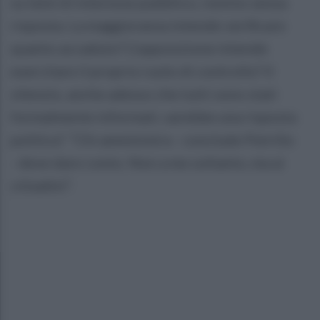
su temi di interesse pubblico, restino senza
risposta. La maggioranza intende verificare
quanto accaduto? L’opposizione intende
esercitare il proprio ruolo di controllo? Il
silenzio, anche adesso che tutti sono stati
formalmente informati, sarebbe una risposta
politica”. “Chi amministra - conclude Petrillo
- deve dare conto. Non a me soltanto, ma ai
cittadini”.