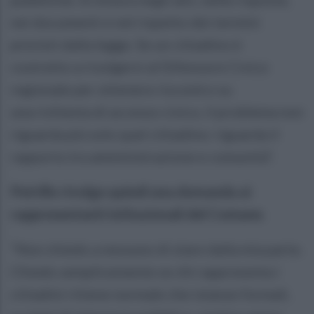
nei documenti e nel rispetto dei termini
previsti dalla legge. Se un cittadino è
costretto a rivolgersi al Difensore Civico
regionale per ottenere riscontro su
una richiesta di accesso civico, il problema non
riguarda più solo quel cittadino: riguarda il
rapporto tra amministrazione e comunità”.
Petrillo rivolge quindi una domanda ai
rappresentanti istituzionali del Comune.
“Non chiedo a nessuno di stare dalla mia parte.
Chiedo semplicemente se chi rappresenta i
cittadini ritiene normale che istanze formali,