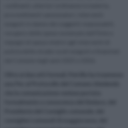
confinanti, ulteriori ordinanze in materia,
provvedimenti sanzionatori, interventi
eseguiti in danno dei soggetti responsabili,
recupero delle spese sostenute dall’Ente e
impegni di spesa relativi agli interventi di
pulizia delle strade rurali eseguiti e finanziati
dal Comune negli anni 2025 e 2026.
Oltre ai due atti formali, Petrillo ha trasmesso
una Pec al Protocollo del Comune chiedendo
che la comunicazione venisse portata
formalmente a conoscenza del Sindaco, del
Presidente del Consiglio comunale, dei
consiglieri comunali di maggioranza, dei