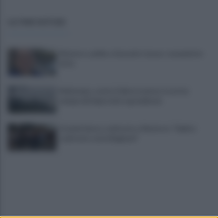
ULTIME NOTIZIE
Montoro, addio a Gerardo Caruso: comunità in
lutto
Maltempo, scatta l'allerta meteo: in arrivo
temporali improvvisi e grandinate
Grande Sarno, confronto a Montoro: "Subito
confronto con la Regione"