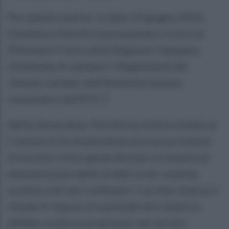
Per questo motivo, in data 10 giugno 2026,
Domenico Petrillo ha presentato ricorso al
Difensore Civico della Regione Campania,
chiedendo di valutare l’illegittimità del
silenzio serbato dall’Amministrazione
comunale e dal R.P.C.T.
Nella stessa data, Petrillo ha inoltre inviato al
Comune di Grottaminarda una nuova istanza
di accesso civico generalizzato in materia di
manutenzione delle strade rurali, cunette,
scoline e terreni confinanti. Con tale istanza si
chiede il rilascio di eventuali atti relativi a
diffide rivolte ai proprietari dei terreni