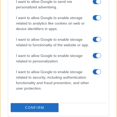
I want to allow Google to send me
personalized advertising.
I want to allow Google to enable storage
related to analytics like cookies on web or
device identifiers in apps.
I want to allow Google to enable storage
related to functionality of the website or app.
I want to allow Google to enable storage
CHI SIAMO
CONTATTI
PUBBLICITÀ
LAVORA CON NOI
related to personalization.
PRIVACY / COOKIE POLICY
PREFERENZE PRIVACY
I want to allow Google to enable storage
OTTO CHANNEL
related to security, including authentication
functionality and fraud prevention, and other
user protection.
Registrazione del Tribunale di Avellino n. 331 del 23/11/1995
Iscritto al Registro degli Operatori di Comunicazione n. 37512
© Riproduzione Riservata – Ne è consentita esclusivamente una
CONFIRM
riproduzione parziale con citazione della fonte corretta