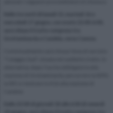
adottati i seguenti provvedimenti di chiusura:
Nelle tre notti di lunedì 15, martedì 16 e
mercoledì 17 giugno, con orario 22:00-6:00,
sarà chiuso il tratto compreso tra
Grottaminarda e Candela, verso Canosa.
Contestualmente sarà chiusa l'area di servizio
"Calaggio Sud", situata nel suddetto tratto. In
alternativa, dopo l'uscita obbligatoria alla
stazione di Grottaminarda, percorrere la SS90,
la SR1 e rientrare in A16 alla stazione di
Candela:
Dalle 22:00 di giovedì 18 alle 6:00 di venerdì
19 giugno, sarà chiuso il tratto compreso tra