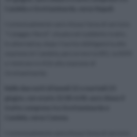
Candela e Grottaminarda, verso Napoli.
Contestualmente sarà chiusa l'area di servizio
"Calaggio Nord", situata nel suddetto tratto.
In alternativa, dopo l'uscita obbligatoria alla
stazione di Candela, percorrere la SR1, la SS90
e rientrare in A16 alla stazione di
Grottaminarda;
Nelle due notti di lunedì 22 e martedì 23
giugno, con orario 22:00-6:00, sarà chiuso il
tratto compreso tra Grottaminarda e
Candela, verso Canosa.
Contestualmente sarà chiusa l'area di servizio