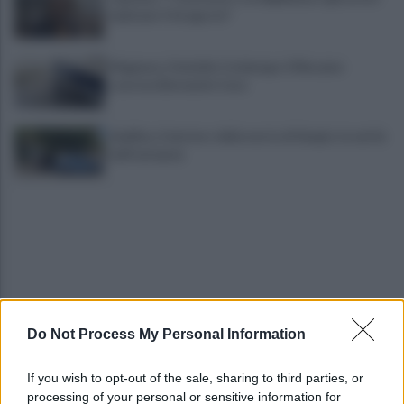
irpini per il 16 agosto"
Mugnano, Omicidio Colalongo: il Riesame
scarcera Bernando Cava
Avellino, il mistero della morte di Sergio: la verità
dall'autopsia
Do Not Process My Personal Information
È ufficiale, accordo chiuso: Ferragosto ad Avellino
con BigMama e The Kolors
If you wish to opt-out of the sale, sharing to third parties, or
processing of your personal or sensitive information for