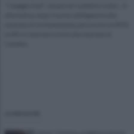
"Calaggio Sud", situata nel suddetto tratto. In
alternativa, dopo l'uscita obbligatoria alla
stazione di Grottaminarda, percorrere la SS90,
la SR1 e rientrare in A16 alla stazione di
Candela.
ULTIME NOTIZIE
Cipriano: "I The Kolors con BigMama e gli artisti