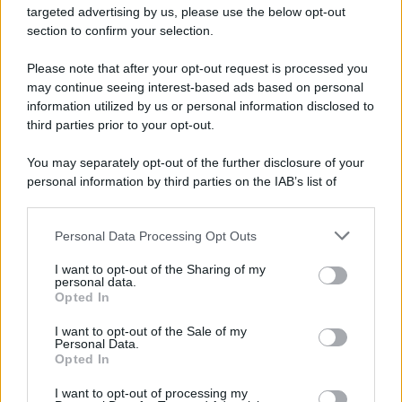
Addio a Giuseppe Marchioro: allenò l'Avellino in
targeted advertising by us, please use the below opt-out
Serie A nel 1982
section to confirm your selection.
Please note that after your opt-out request is processed you
may continue seeing interest-based ads based on personal
information utilized by us or personal information disclosed to
third parties prior to your opt-out.
You may separately opt-out of the further disclosure of your
personal information by third parties on the IAB’s list of
downstream participants.
Personal Data Processing Opt Outs
This information may also be disclosed by us to third parties
on the IAB’s List of Downstream Participants that may further
I want to opt-out of the Sharing of my
disclose it to other third parties.
personal data.
Opted In
Please note that this website/app uses one or more Google
services and may gather and store information including but
I want to opt-out of the Sale of my
Personal Data.
not limited to your visit or usage behaviour. You may click to
Opted In
grant or deny consent to Google and its third-party tags to
use your data for below specified purposes in below Google
I want to opt-out of processing my
consent section.