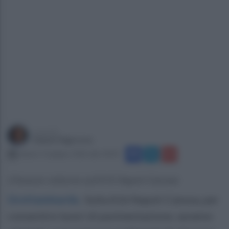
a cura di
Gianni Vigoroso
sabato 13 giugno 2026 alle 18:03
Chiusure notturne sull'A16 Napoli-Canosa
Grottaminarda
.
Sulla A16 Napoli-Canosa, per
consentire lavori di pavimentazione, saranno