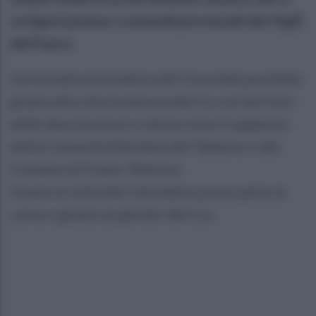
svolgerà presso i comandi provinciali dei Vigili
del Fuoco.
Un'iniziativa formativa del Cesvolab possibile
grazie alla rete promossa dal Csv sui territori
delle due province e che ha visto il supporto
della Comunità Montana del Taburno e del
Comune di Frasso Telesino.
Grazie ai volontari che hanno preso parte al
corso e grazie ai partner del Csv.