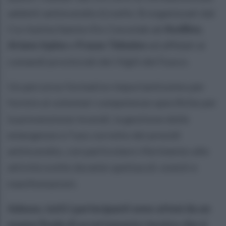
addetti antincendio (Livello 3) organizzati dal
Csv Irpinia Sannio Ets Cesvolab ad
Avellino
,
Ariano Irpino
e
Frasso Telesino
ed affidati ai
comandi provinciali dei Vigili del Fuoco.
Un percorso formativo importantissimo per
fornire ai volontari competenze specifiche per
la prevenzione incendi, la gestione delle
emergenze e l’uso corretto dei presidi
antincendio, con particolare riferimento alle
attività svolte durante spettacoli, eventi e
manifestazioni.
Adesso, tutti i partecipanti sono attesi da un
esame finale di accertamento tecnico che si