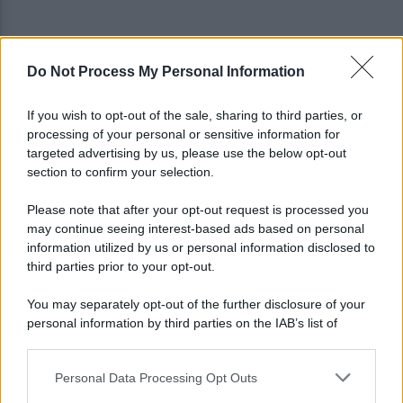
Do Not Process My Personal Information
Trovato morto in casa in una pozza di sangue: il
giallo della morte di Sergio
If you wish to opt-out of the sale, sharing to third parties, or
processing of your personal or sensitive information for
Cipriano: "I The Kolors con BigMama e gli artisti
targeted advertising by us, please use the below opt-out
irpini per il 16 agosto"
section to confirm your selection.
Please note that after your opt-out request is processed you
may continue seeing interest-based ads based on personal
information utilized by us or personal information disclosed to
third parties prior to your opt-out.
You may separately opt-out of the further disclosure of your
personal information by third parties on the IAB’s list of
downstream participants.
Personal Data Processing Opt Outs
This information may also be disclosed by us to third parties
on the IAB’s List of Downstream Participants that may further