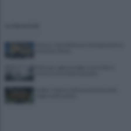
ULTIME NOTIZIE
Montoro, ruba 130mila euro di energia elettrica:
denunciato 65enne
Maltempo, oggi pomeriggio scatta l'allerta
meteo: in arrivo fulmini e grandine
Avellino: è il giorno della presentazione delle
maglie e della squadra