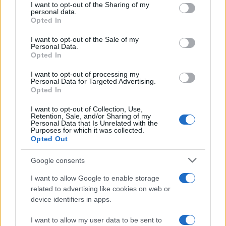
I want to opt-out of the Sharing of my
disclose it to other third parties.
personal data.
Opted In
Please note that this website/app uses one or more Google
services and may gather and store information including but
I want to opt-out of the Sale of my
Personal Data.
not limited to your visit or usage behaviour. You may click to
Opted In
grant or deny consent to Google and its third-party tags to
use your data for below specified purposes in below Google
I want to opt-out of processing my
consent section.
Personal Data for Targeted Advertising.
Opted In
I want to opt-out of Collection, Use,
Retention, Sale, and/or Sharing of my
Personal Data that Is Unrelated with the
Purposes for which it was collected.
Opted Out
Google consents
I want to allow Google to enable storage
related to advertising like cookies on web or
device identifiers in apps.
I want to allow my user data to be sent to