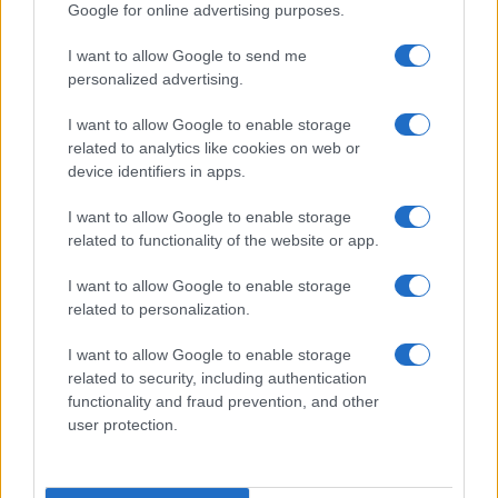
Google for online advertising purposes.
I want to allow Google to send me
personalized advertising.
I want to allow Google to enable storage
related to analytics like cookies on web or
device identifiers in apps.
I want to allow Google to enable storage
related to functionality of the website or app.
I want to allow Google to enable storage
CHI SIAMO
CONTATTI
PUBBLICITÀ
LAVORA CON NOI
related to personalization.
PRIVACY / COOKIE POLICY
PREFERENZE PRIVACY
I want to allow Google to enable storage
OTTO CHANNEL
related to security, including authentication
functionality and fraud prevention, and other
user protection.
Registrazione del Tribunale di Avellino n. 331 del 23/11/1995
Iscritto al Registro degli Operatori di Comunicazione n. 37512