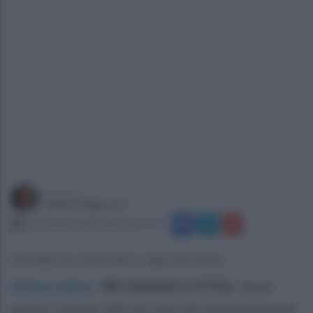
a cura di
Gianni Vigoroso
mercoledì 8 luglio 2026 alle 17:37
Sinergia tra Cesvolab e vigili del fuoco
Ariano Irpino
.
48 volontari e 17 Ets.
Sono
questi i numeri dei tre corsi di formazione per