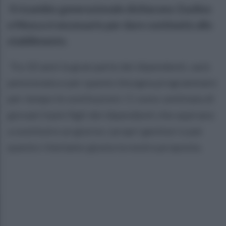
Il ricambio generazionale dichiarano Zaolino
e Mosca è necessario per dare continuità allo
stabilimento.
Tra 10 anni la gran parte dei dipendenti, sarà
pensionata e per questo bisogna programmare
per tempo le sostituzioni. Ci sono centinaia di
giovani Irpini figli dei dipendenti che aspirano
a sostituire un giorno i propri genitori e per
questo riteniamo giusta la nostra proposta.