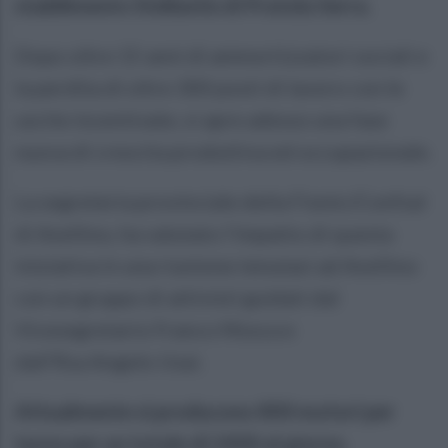
stabilimento Stellantis di Pratola Serra.
Dopo oltre 15 anni di ammortizzatori sociali e
la perdita di oltre 300 posti di lavoro con le
uscite incentivate, si apre adesso una fase
nuova di crescita produttiva ed occupazionale.
La segreteria provinciale della Fismic/Confsal
di Avellino, ha valutato l'impatto di questa
iniziativa in una riunione tenutasi ad Avellino
con un gruppo di attivisti guidati dal
Vicesegretario Franco Mosca e
dall’Rsa Angelo Usai.
Attualmente si producono 800 motori per
turno per un totale di 2400 al giorno.