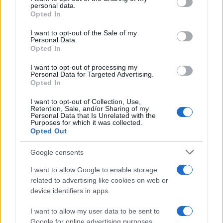
disclose it to other third parties.
personal data.
Opted In
Please note that this website/app uses one or more Google
services and may gather and store information including but
I want to opt-out of the Sale of my
Personal Data.
not limited to your visit or usage behaviour. You may click to
Opted In
grant or deny consent to Google and its third-party tags to
use your data for below specified purposes in below Google
I want to opt-out of processing my
consent section.
Personal Data for Targeted Advertising.
Opted In
I want to opt-out of Collection, Use,
Retention, Sale, and/or Sharing of my
Personal Data that Is Unrelated with the
Purposes for which it was collected.
Opted Out
Google consents
I want to allow Google to enable storage
related to advertising like cookies on web or
device identifiers in apps.
I want to allow my user data to be sent to
Google for online advertising purposes.