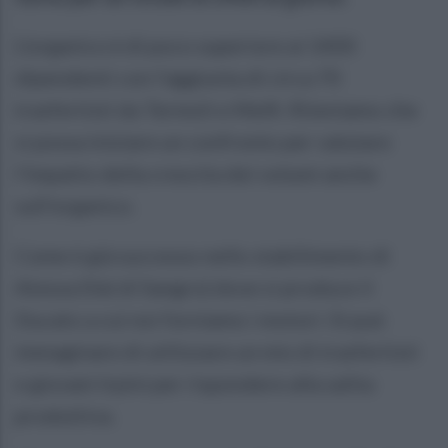
L'organico è di poco superiore ai 1400
dipendenti con l'aggiunta di circa 70
trasfertisti da Termoli e Melfi. Riteniamo che
si possa iniziare un confronto per valutare
l'impatto della crescita dei volumi anche
sull'organico.
Come è già successo nello stabilimento di
Atessa (Val di Sangro) dove si produce il
Ducato a cui noi forniamo i motori. Si può
immaginare di utilizzare un mix di trasfertisti
e giovani Irpini per rispondere alla salita
produttiva.