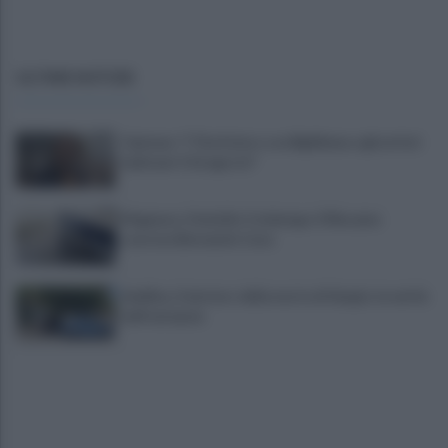
ULTIME NOTIZIE
Cipriano: "I The Kolors con BigMama e gli artisti
irpini per il 16 agosto"
Mugnano, Omicidio Colalongo: il Riesame
scarcera Bernando Cava
Avellino, il mistero della morte di Sergio: la verità
dall'autopsia