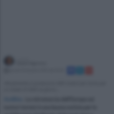
a cura di
Gianni Vigoroso
giovedì 18 dicembre 2025 alle 09:38
Attualmente si producono 800 motori per turno per
un totale di 2400 al giorno...
Avellino
.
La retromarcia dell'Europa sui
motori termici è una buona notizia per lo