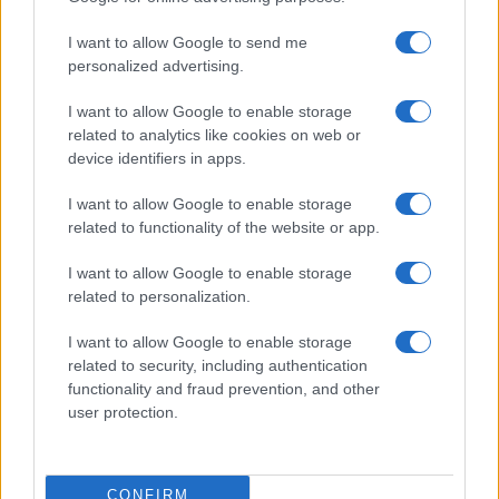
I want to allow Google to send me
personalized advertising.
I want to allow Google to enable storage
related to analytics like cookies on web or
device identifiers in apps.
I want to allow Google to enable storage
related to functionality of the website or app.
I want to allow Google to enable storage
CHI SIAMO
CONTATTI
PUBBLICITÀ
LAVORA CON NOI
related to personalization.
PRIVACY / COOKIE POLICY
PREFERENZE PRIVACY
I want to allow Google to enable storage
OTTO CHANNEL
related to security, including authentication
functionality and fraud prevention, and other
user protection.
Registrazione del Tribunale di Avellino n. 331 del 23/11/1995
Iscritto al Registro degli Operatori di Comunicazione n. 37512
© Riproduzione Riservata – Ne è consentita esclusivamente una
CONFIRM