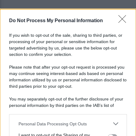
Do Not Process My Personal Information
È ufficiale, accordo chiuso: Ferragosto ad Avellino
con BigMama e The Kolors
If you wish to opt-out of the sale, sharing to third parties, or
processing of your personal or sensitive information for
Addio a Giuseppe Marchioro: allenò l'Avellino in
targeted advertising by us, please use the below opt-out
Serie A nel 1982
section to confirm your selection.
Please note that after your opt-out request is processed you
may continue seeing interest-based ads based on personal
information utilized by us or personal information disclosed to
third parties prior to your opt-out.
You may separately opt-out of the further disclosure of your
personal information by third parties on the IAB’s list of
downstream participants.
Personal Data Processing Opt Outs
This information may also be disclosed by us to third parties
on the IAB’s List of Downstream Participants that may further
I want to opt-out of the Sharing of my