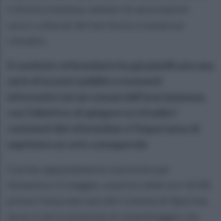
e Sinistra Italiana, membri di associazioni
socio-culturali del territorio e numerosi
cittadini.
Il comitato referendario ha già pianificato una
serie di incontri pubblici e momenti
informativi nei sei comuni dell’area baianese,
con l’obiettivo di spiegare ai cittadini i
contenuti del referendum e l'importanza di
esprimere un voto consapevole
.
Il primo appuntamento è previsto per
domenica 11 maggio, a partire dalle ore 10:00,
presso l’area mercato del Comune di Sperone,
dove si terrà un’azione di volantinaggio con