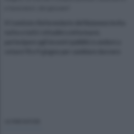
e lavoratori, dei giovani!
Il Comitato Referendario del Baianese invita
tutte e tutti i cittadini a informarsi,
partecipare agli incontri pubblici e andare a
votare l’8 e 9 giugno per cambiare davvero
ULTIME NOTIZIE