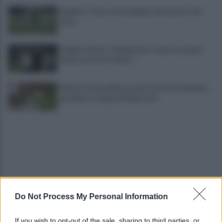
Avellino-Torino: le fotogallery del match e dei
tifosi
Avellino, Nesta: "Soddisfatto, siamo a un buon
livello, ma è solo l'inizio"
Allerta meteo gialla su quasi tutta la Campania,
grandine e temporali improvvisi
Do Not Process My Personal Information
Terribile scontro frontale a Flumeri, coinvolte due
auto: un ferito è gravissimo
If you wish to opt-out of the sale, sharing to third parties, or