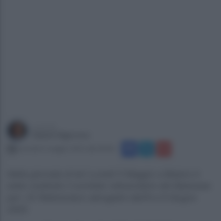
a cura di
Gianni Vigoroso
martedì 6 maggio 2025 alle 08:46
Nella giornata di ieri Lunedì 5 Maggio a Baiano è
stato costituito il comitato referendario del Baianese
per i Sì Referendum abrogativi dell’8 e 9 Giugno
2025.