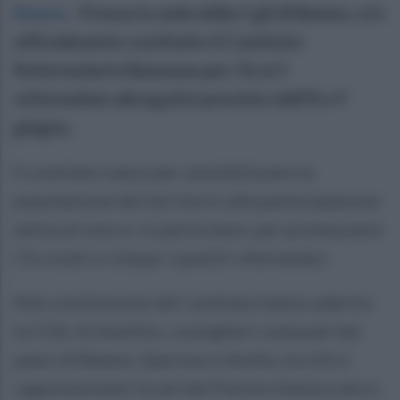
Baiano
.
Presso la sede della Cgil di Baiano, si è
ufficialmente costituito il Comitato
Referendario Baianese per i Sì ai 5
referendum abrogativi previsto dell’8 e 9
giugno
.
Il comitato nasce per sensibilizzare la
popolazione del territorio alla partecipazione
attiva al voto e, in particolare, per promuovere
i Sì a tutti e cinque i quesiti referendari.
Alla costituzione del comitato hanno aderito
la CGIL di Avellino, consiglieri comunali dei
paesi di Baiano, Sperone e Avella, iscritti e
rappresentanti locali del Partito Democratico