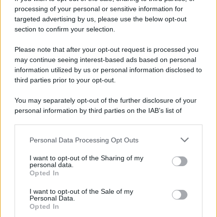
processing of your personal or sensitive information for
Avellino superato dal Torino solo dopo i calci di
targeted advertising by us, please use the below opt-out
rigore (2-4)
section to confirm your selection.
Please note that after your opt-out request is processed you
may continue seeing interest-based ads based on personal
information utilized by us or personal information disclosed to
third parties prior to your opt-out.
You may separately opt-out of the further disclosure of your
personal information by third parties on the IAB’s list of
downstream participants.
Personal Data Processing Opt Outs
This information may also be disclosed by us to third parties
on the IAB’s List of Downstream Participants that may further
I want to opt-out of the Sharing of my
disclose it to other third parties.
personal data.
Opted In
Please note that this website/app uses one or more Google
services and may gather and store information including but
I want to opt-out of the Sale of my
Personal Data.
not limited to your visit or usage behaviour. You may click to
Opted In
grant or deny consent to Google and its third-party tags to