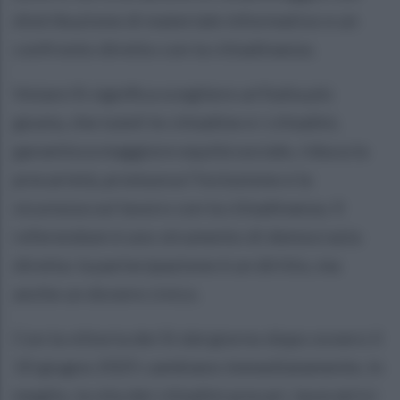
distribuzione di materiale informativo e un
confronto diretto con la cittadinanza.
Votare Sì significa scegliere un’Italia più
giusta, che tuteli le cittadine e i cittadini,
garantisca maggiore equità sociale, riduca la
precarietà, promuova l’inclusione e la
sicurezza sul lavoro con la cittadinanza. Il
referendum è uno strumento di democrazia
diretta: la partecipazione è un diritto, ma
anche un dovere civico.
Con la vittoria dei Si dal giorno dopo ovvero il
10 giugno 2025 cambiano immediatamente, in
meglio, la vita dei cittadini precari, lavoratrici