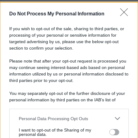
Do Not Process My Personal Information
Scandone Avellino, via alla campagna
abbonamenti: i dettagli
If you wish to opt-out of the sale, sharing to third parties, or
processing of your personal or sensitive information for
Montoro, ruba quasi 130mila euro di energia
targeted advertising by us, please use the below opt-out
elettrica: denunciato 65enne
section to confirm your selection.
Please note that after your opt-out request is processed you
may continue seeing interest-based ads based on personal
information utilized by us or personal information disclosed to
third parties prior to your opt-out.
You may separately opt-out of the further disclosure of your
personal information by third parties on the IAB’s list of
downstream participants.
Personal Data Processing Opt Outs
This information may also be disclosed by us to third parties
on the IAB’s List of Downstream Participants that may further
I want to opt-out of the Sharing of my
disclose it to other third parties.
personal data.