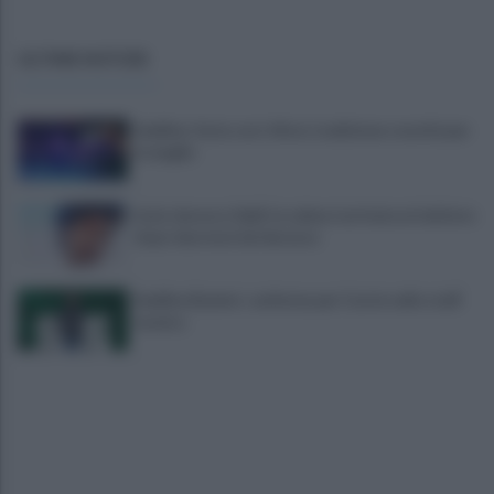
ULTIME NOTIZIE
Avellino: festa con i tifosi, tradizione e novità per
le maglie
Lioni, decesso Sakil: la salma è arrivata al cimitero
dopo due mesi dal decesso
Avellino Basket: conferma per Curcio nello staff
tecnico