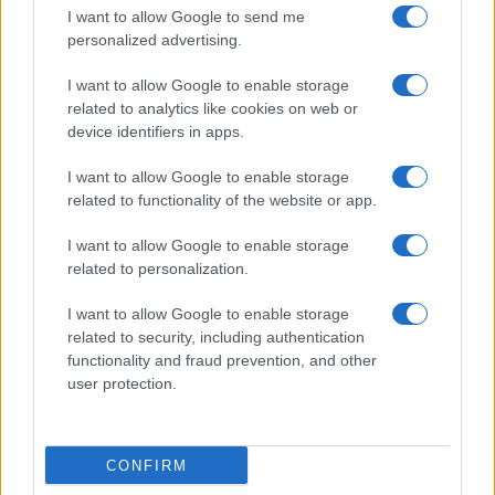
I want to allow Google to send me
personalized advertising.
I want to allow Google to enable storage
related to analytics like cookies on web or
device identifiers in apps.
I want to allow Google to enable storage
related to functionality of the website or app.
I want to allow Google to enable storage
CHI SIAMO
CONTATTI
PUBBLICITÀ
LAVORA CON NOI
related to personalization.
PRIVACY / COOKIE POLICY
PREFERENZE PRIVACY
I want to allow Google to enable storage
OTTO CHANNEL
related to security, including authentication
functionality and fraud prevention, and other
user protection.
Registrazione del Tribunale di Avellino n. 331 del 23/11/1995
Iscritto al Registro degli Operatori di Comunicazione n. 37512
© Riproduzione Riservata – Ne è consentita esclusivamente una
CONFIRM
riproduzione parziale con citazione della fonte corretta