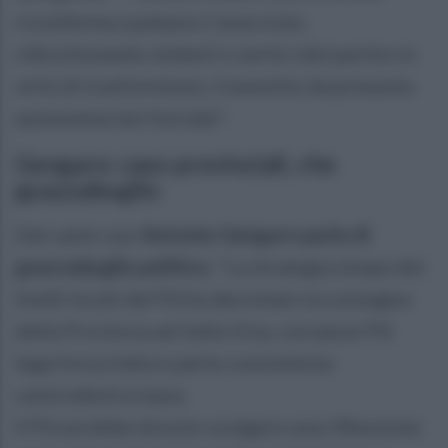
riconferma a palazzo Caracciolo,
ridicolizzando simboli e vertici del partito in
virtù di trasformismo, travestito da presunta
autonomia territoriale".
Gengaro: caso provinciali, che
guazzabuglio
Dal canto suo
Antonio Gengaro parla di
guazzabuglio politico.
"La strategia miope dei
livelli locali del Pd ha decretato la consegna
della Provincia ad italia Viva, con pezzi Pd
lega forza italia e parte consistenza
centrodestra irpno.
Il Pd avrebbe dovuto svolgere una riflessione