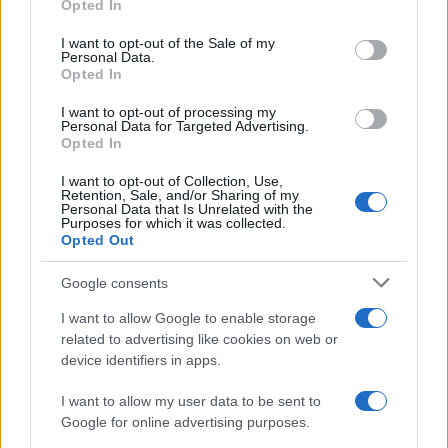
Opted In
Please note that this website/app uses one or more Google
services and may gather and store information including but
I want to opt-out of the Sale of my
Personal Data.
not limited to your visit or usage behaviour. You may click to
Opted In
grant or deny consent to Google and its third-party tags to
use your data for below specified purposes in below Google
I want to opt-out of processing my
consent section.
Personal Data for Targeted Advertising.
Opted In
I want to opt-out of Collection, Use,
Retention, Sale, and/or Sharing of my
Personal Data that Is Unrelated with the
Purposes for which it was collected.
Opted Out
Google consents
I want to allow Google to enable storage
related to advertising like cookies on web or
device identifiers in apps.
I want to allow my user data to be sent to
Google for online advertising purposes.