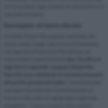
da Forza Italia Lega, scatena un caso politico in
casa dem in Irpinia.
Buonopane: mi hanno silurato
Sfrattato Rizieri Buonopane candidato del
mezzo campo largo, che scrive direttamente
alla segretaria Nazionale Elly Schlein, al
responsabile organizzazione
Igor Taruffi e al
segretario regionale campano del partito
Piero De Luca chiedendo il commissariamento
del partito provinciale irpino
, l'espulsione dei
consiglieri provinciali e la destituzione di
Petracca dal ruolo di capogruppo regionale,
spiegando : "Hanno remato contro la mia