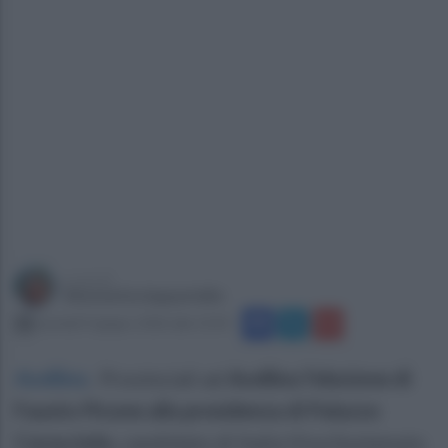
a cura di
Simonetta Ieppariello
martedì 9 giugno 2026 alle 13:43
Avellino
.
Provinciali ad
Avellino l'elezione di
Fausto Picone alla presidenza di Palazzo
Caracciolo,
candidato di Italia Viva Sostenuto