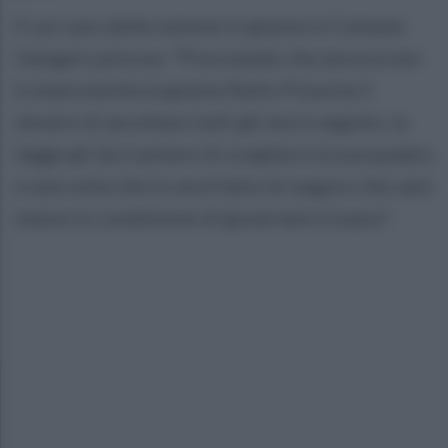
E sul caso delle nomine in giunta in Comune
Gengaro precisa: "Precisando che ancora non
è stata nomita la giunta Nello Pizza ha il
dovere di ascoltare tutti gli ma in seguito, la
legge gli da il potere di scegliersi la sua quadra
e una volta che lo avrà fatto mi auguro che sarà
messo in condizione di governare in pace".