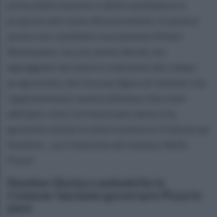
prima delle elezioni e della candidatura e
proposta del nome del presidente. Si poteva
anche non candidare nuovamente Rizieri
Buonopane, ma uno anche del pd, ma
appoggiato da tutta la coalizione del campo
progressista. Serviva una figura di sintensi che
rappresentasse questa alleanza che,come
abbiamo visto, ha funzionato bene e ha
garantito anche la vittoria piena in COmune ad
Avellino , con l'elezione del sindaco Nello
Pizza".
Nomine Giunta e polemiche in
Comune: lasciamo governare Pizza in
pace