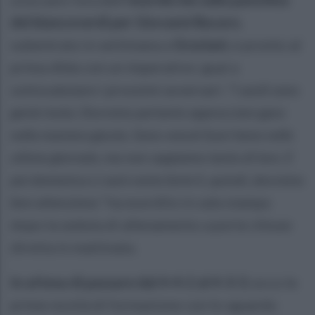
dei biancoverdi per Giovanni Bucaro
,
subentrato in settimana a
Graziani
, e pronto al
prima sfida con un imperativo: guai a
sottovalutare i prossimi avversari:
“I sardi sono
gente tosta. Dovremo pertanto approcciare gara
nella maniera giusta. Sono venuti fuori bene nelle
ultime giornate, ma non sappiamo tanto di loro. E
poi domenica ci sarà vento forte lì, quindi, dovremo
fare attenzione.”
ha esordito in sala stampa
dopo la seduta di allenamento a porte chiuse
diretta in mattinata.
In attesa di passare dal 4-4-2 al 4-3-3
, ecco le
prime novità di formazione con lo sguardo