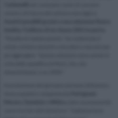
Carbonelli
nel consueto ruolo di cursore
sinistro di fascia del settore nevralgico.
Assetti possibili grazie a una soluzione finora
inedita: l'utilizzo di un classe 2001 in porta.
“Pizzella mi sembra pronto.” ha confermato il
mister siciliano davanti a microfoni e taccuini per
poi aggiungere: “Questa soluzione nasce anche in
virtù della squalifica di Parisi, che, non
dimentichiamo, è un 2000.”
A protezione del giovane estremo difensore,
linea a quattro composta da
Patrignani
,
Morero
,
Dondoni
e
Mithra
, dato un pressoché
certo forfait dell'ultim'ora:
“Capitanio ha la