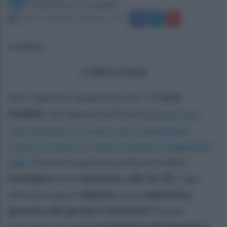
Redazione Ottopagine
venerdì 7 dicembre 2018 alle 14:02
Avellino
.
di
Marco Festa
Anti-vigilia di campionato per il
Calcio
Avellino
, che questa mattina ha
annunciato
ufficialmente l'acquisto del trentunenne
esterno d'attacco, italo-argentino,
Franco Da
Dalt
. Domani la partenza alla volta della
Sardegna
dove
domenica, alle 14:30
, i lupi
affronteranno il
Budoni
nella s
edicesima
giornata del girone G di Serie D
. Sta per
scoccare l'ora dell'
esordio bis sulla panchina