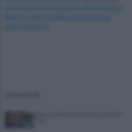
integrale di Giovanni Bucaro all'anti-vigilia di
Budoni - Calcio Avellino (video tratto da
OttoChannel.tv)
ULTIME NOTIZIE
Montoro, addio a Gerardo Caruso: comunità in
lutto