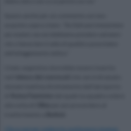
febbre alta e non so se partirà con noi.”
Spazio anche per un commento sul neo-
acquisto sopra citato:
“Da Dalt può interpretare
più moduli, ma noi dobbiamo prendere calciatori
che ci fanno fare il salto di qualità a prescindere
dall’atteggiamento tattico.”
L'italo-argentino dovrebbe essere inserito
nell'
elenco dei convocati
che verrà diramato
domani mattina direttamente dall'aeroporto
di
Roma Fiumicino
dal quale la squadra volerà
alla volta di
Olbia
per poi procerdere al
trasferimento a
Budoni
.
Clicca qui per vedere la conferenza stampa