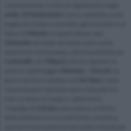
costantemente rivolto al regolamento degli
under
.
Di Paolantonio
è serio candidato a una
maglia da titolare: potrebbe agire al posto o al
fianco di
Matute
. In quest'ultimo caso
Gerbaudo
verrebbe dirottato sulla corsia
mancina di centrocampo, altresì presidiata da
Carbonelli
, con
Tribuzzi
sull'out opposto. In
attacco, ballottaggio
Mentana – Sforzini
: se
gioca il primo in tandem con
De Vena
, si può
concretizzare l'opzione sopra citata dei tre
over in mezzo al campo o, addirittura,
l'impiego di
Ciotola
come quarto a sinistra
della mediana; se tocca all'ariete, viceversa,
sarà certa una conferma nell'undici iniziale per