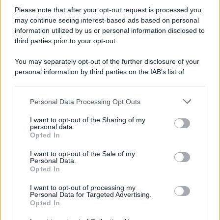
Please note that after your opt-out request is processed you
may continue seeing interest-based ads based on personal
information utilized by us or personal information disclosed to
third parties prior to your opt-out.
You may separately opt-out of the further disclosure of your
personal information by third parties on the IAB’s list of
downstream participants.
Personal Data Processing Opt Outs
This information may also be disclosed by us to third parties
on the IAB’s List of Downstream Participants that may further
I want to opt-out of the Sharing of my
disclose it to other third parties.
personal data.
Opted In
Please note that this website/app uses one or more Google
services and may gather and store information including but
I want to opt-out of the Sale of my
Personal Data.
not limited to your visit or usage behaviour. You may click to
Opted In
grant or deny consent to Google and its third-party tags to
use your data for below specified purposes in below Google
I want to opt-out of processing my
consent section.
Personal Data for Targeted Advertising.
Opted In