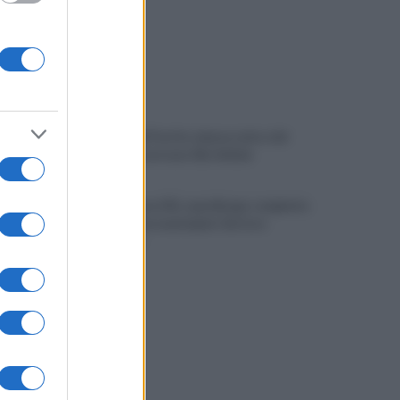
I vertici del Partito democratico del
Sannio incontrano Elly Schlein
Miasmi zona ASI, sopralluogo congiunta
della Polizia municipale-Settore
Ambiente