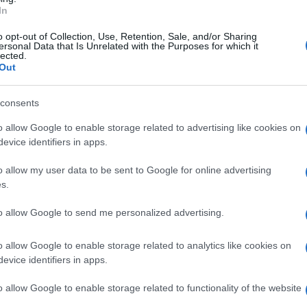
In
ocati lungo tutta l’area di competenza
oltre 30
rativa, suddivisi in un COED (Centro
o opt-out of Collection, Use, Retention, Sale, and/or Sharing
ersonal Data that Is Unrelated with the Purposes for which it
lected.
vizio presso la sede della Comunità Montana
Out
clei Operativi degli Enti Delegati): quello di
iorgio La Molara e quello di Ginestra degli
consents
ono a disposizione una autobotte Sherpa da
o allow Google to enable storage related to advertising like cookies on
evice identifiers in apps.
 da 4 mila litri, un Magirus Ranger Iveco da
IB da 400 litri, e un Suzuki Vitara più
o allow my user data to be sent to Google for online advertising
s.
viduale, strumenti di piccole dimensioni,
 soccorso.
to allow Google to send me personalized advertising.
pina
- la Comunità Montana del Fortore, e di
o allow Google to enable storage related to analytics like cookies on
evice identifiers in apps.
ito una grandissima esperienza sul tema del
o allow Google to enable storage related to functionality of the website
do anche le attività di prevenzione poste in