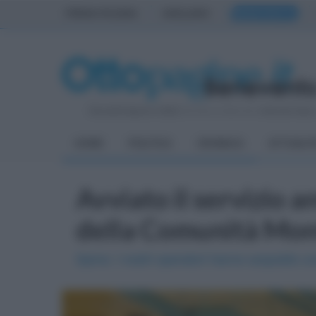
PRIMA PAGINA
AVELLINO
BENEVENTO
Giovedì 6 Agosto 2026
| Direttore Editoriale:
Antonio Sass
HOME
POLITICA
CRONACA
ATTUALIT
Avviato il servizio 
della Comunità Mon
Spina: i nostri operatori hanno acquisito u