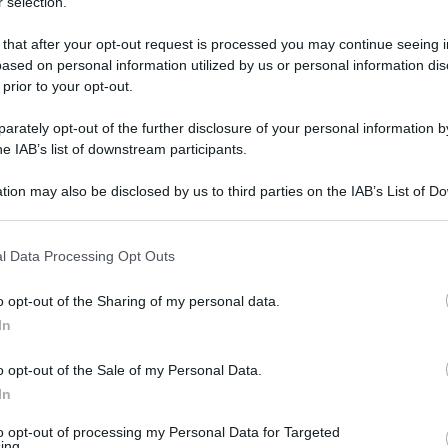
 selection.
 that after your opt-out request is processed you may continue seeing i
ased on personal information utilized by us or personal information dis
 prior to your opt-out.
rately opt-out of the further disclosure of your personal information by
he IAB’s list of downstream participants.
tion may also be disclosed by us to third parties on the IAB’s List of 
 that may further disclose it to other third parties.
 that this website/app uses one or more Google services and may gath
l Data Processing Opt Outs
including but not limited to your visit or usage behaviour. You may click 
 luglio 2025 alle 11:06
 to Google and its third-party tags to use your data for below specifi
o opt-out of the Sharing of my personal data.
ogle consent section.
In
i Boschivi) predisposto dalla Comunità
o opt-out of the Sale of my Personal Data.
ri sul territorio di riferimento dell’ente con
In
i.
to opt-out of processing my Personal Data for Targeted
rovato dalla Giunta e concertato con le
ing.