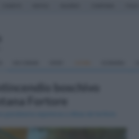
CASERTA
NAPOLI
SALERNO
CAMPANIA
ITALIA
o
À
DAI COMUNI
SPORT
CUCINA
ECONOMIA
C
antincendio boschivo
tana Fortore
na grandissima esperienza a difesa del territorio