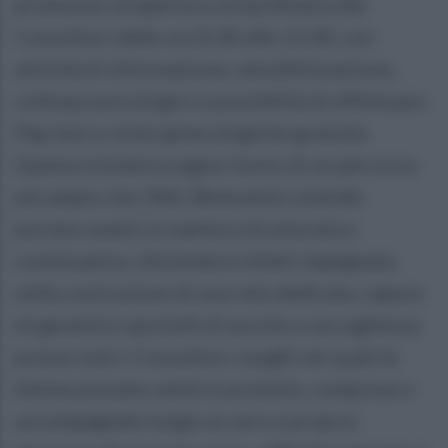
promuove un’apertura straordinaria dei
Consultori dalle ore 8.30 alle 13.30, con
attività di informazione, sensibilizzazione,
colloqui psicologici e possibilità di effettuare
Pap test e visite ginecologiche gratuite.
Questa iniziativa segna l’avvio di un percorso
più ampio che l’ASL Benevento intende
portare avanti in maniera strutturata e
continuativa. L’Azienda è infatti impegnata
nella costruzione di una rete dedicata, capace
di garantire sportelli di ascolto e accoglienza
presso tutti i Consultori, luoghi nei quali le
donne possano sentirsi protette, comprese e
accompagnate lungo un vero e proprio