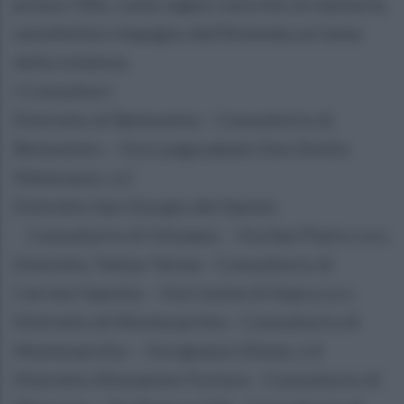
presso l’ASL come segno concreto di memoria,
sensibilità e impegno dell’Azienda sul tema
della violenza.
I Consultori:
Distretto di Benevento - Consultorio di
Benevento – Via Lungosabato Don Emilio
Matarazzo, n.2
Distretto San Giorgio del Sannio
- Consultorio di Vitulano – Via San Pietro s.n.c
Distretto Telese Terme - Consultorio di
Cerreto Sannita – Via Cesine di Sopra s.n.c
Distretto di Montesarchio - Consultorio di
Montesarchio – Via Ignazio Silone, n.4
Distretto Altosannio Fortore - Consultorio di