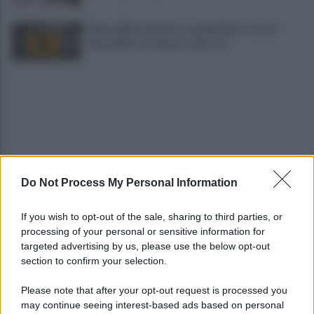
Vulneralibità climatica: Legambiente "senza
rinnovabili aree interne esposte"
Do Not Process My Personal Information
Siccità e maltempo: agricoltura in ginocchio, la
Regione "sosterremo le aziende"
If you wish to opt-out of the sale, sharing to third parties, or
processing of your personal or sensitive information for
Ferisce la mamma durante una lite, allontanato
targeted advertising by us, please use the below opt-out
d'urgenza dall'abitazione
section to confirm your selection.
Please note that after your opt-out request is processed you
may continue seeing interest-based ads based on personal