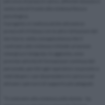
percorso di presa in carico, affinché nessuna si
senta sola di fronte alla violenza fisica e
psicologica.
Il progetto si realizza anche attraverso
protocolli d’intesa con le altre Istituzioni del
territorio, nella consapevolezza che il
contrasto alla violenza richiede un’azione
sinergica e integrata. In aggiunta, sono
previste attività di formazione continua del
personale, perché ogni operatore sia pronto a
individuare i casi da prendere in carico e ad
attivare i percorsi di supporto più adeguati.
“Il contrasto alla violenza sulle donne - ha