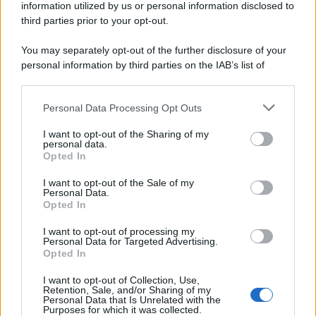
information utilized by us or personal information disclosed to
third parties prior to your opt-out.
You may separately opt-out of the further disclosure of your
personal information by third parties on the IAB’s list of
downstream participants.
Personal Data Processing Opt Outs
This information may also be disclosed by us to third parties
on the IAB’s List of Downstream Participants that may further
I want to opt-out of the Sharing of my
disclose it to other third parties.
personal data.
Opted In
Please note that this website/app uses one or more Google
services and may gather and store information including but
I want to opt-out of the Sale of my
Personal Data.
not limited to your visit or usage behaviour. You may click to
Opted In
grant or deny consent to Google and its third-party tags to
use your data for below specified purposes in below Google
I want to opt-out of processing my
consent section.
Personal Data for Targeted Advertising.
Opted In
I want to opt-out of Collection, Use,
Retention, Sale, and/or Sharing of my
Personal Data that Is Unrelated with the
Purposes for which it was collected.