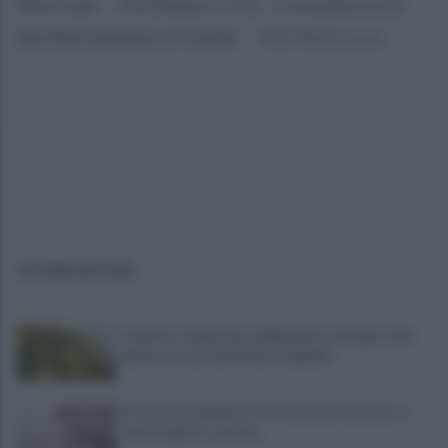
Morcone – Via Roma n.176 - Consultorio di
San Bartolomeo in Galdo – Via Torre s.n.c
ULTIME NOTIZIE
Violento temporale, allagamenti e disagi: cade
albero in contrada Piano Cappelle
Pistola e proiettili sotto il cuscino: fermata, si
sente male in caserma