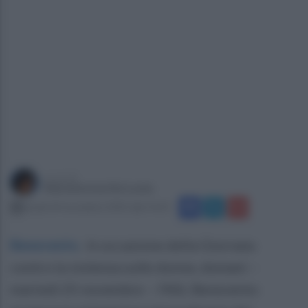
a cura di
Mariateresa De Lucia
lunedì 24 novembre 2025 alle 14:31
Benevento
.
In occasione della Giornata
contro la violenza sulle donne, domani –
martedì 25 novembre – l’ASL Benevento