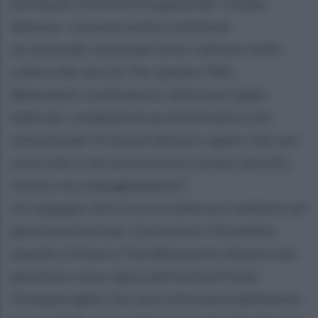
dichiarato la direttrice generale Tiziana
Spinosa - non può essere un’azione
occasionale, ma un percorso radicato nella
cultura dei servizi. Per questo l’ASL
Benevento continuerà a rafforzare spazi
dedicati, competenze professionali e reti
istituzionali: le donne devono sapere che non
sono sole e che qui possono trovare ascolto,
tutela e accompagnamento.”
Un impegno che trova un ulteriore simbolo nel
gesto previsto per il prossimo 2 dicembre,
quando il Rotary Club Benevento donerà una
panchina rossa, opera dell’artista Paolo
Ginmpetraglia, che sarà collocata stabilmente