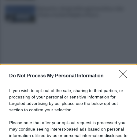
Benevento: disagi nell’erogazione idrica a San
Vitale e via Sant’Angelo a Piesco
Do Not Process My Personal Information
Benevento-Ravenna, Floro Flores: "Obiettivo
salvezza. Abbiamo la fame di sempre"
If you wish to opt-out of the sale, sharing to third parties, or
processing of your personal or sensitive information for
Appalti e tangenti, la necessità di tenere la
targeted advertising by us, please use the below opt-out
contabilità con cifre e nomi
section to confirm your selection.
Please note that after your opt-out request is processed you
may continue seeing interest-based ads based on personal
information utilized by us or personal information disclosed to