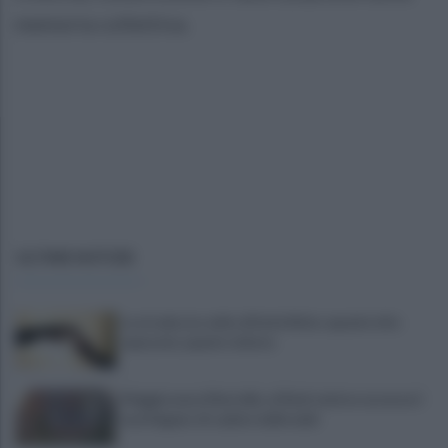
memoria collettiva.
ULTIME NOTIZIE
La strada, la scelta di farla finita: quante vite
spezzate, quanto dolore
Maggioranza Mastella: al flash mob ex assessori
non fingano di cadere dalle nubi