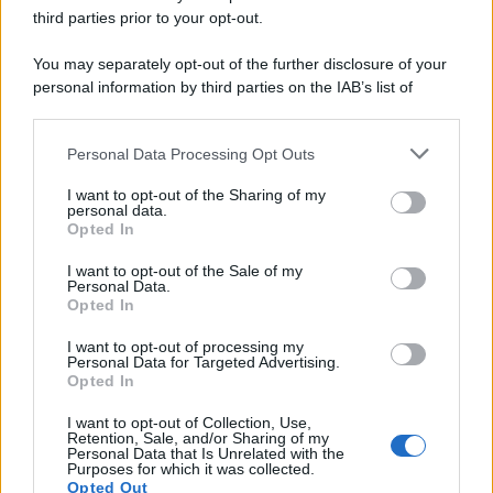
third parties prior to your opt-out.
You may separately opt-out of the further disclosure of your
personal information by third parties on the IAB’s list of
downstream participants.
Personal Data Processing Opt Outs
This information may also be disclosed by us to third parties
on the IAB’s List of Downstream Participants that may further
I want to opt-out of the Sharing of my
disclose it to other third parties.
personal data.
Opted In
Please note that this website/app uses one or more Google
services and may gather and store information including but
I want to opt-out of the Sale of my
Personal Data.
not limited to your visit or usage behaviour. You may click to
Opted In
grant or deny consent to Google and its third-party tags to
use your data for below specified purposes in below Google
I want to opt-out of processing my
consent section.
Personal Data for Targeted Advertising.
Opted In
I want to opt-out of Collection, Use,
Retention, Sale, and/or Sharing of my
Personal Data that Is Unrelated with the
Purposes for which it was collected.
Opted Out