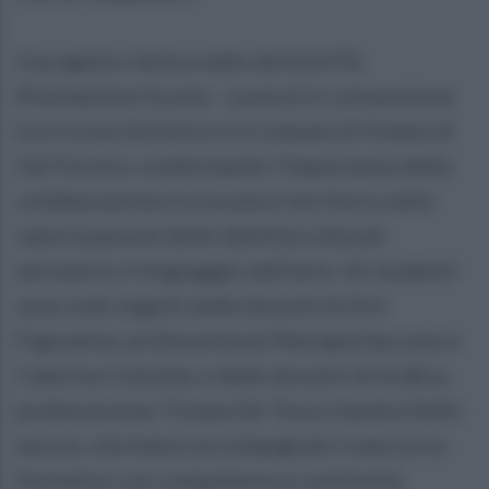
Il progetto rientra nelle attività FSL
(Formazione Scuola - Lavoro) in convenzione
tra il Liceo Artistico e il Comune di Foiano di
Val Fortore, confermando l’importanza della
collaborazione tra scuola e territorio nella
valorizzazione delle identità culturali
attraverso il linguaggio dell’arte. Gli studenti
sono stati seguiti dalle docenti di Arti
Figurative, professoresse Mariapia Saccone e
Caterina Citarella, e dalle docenti di Grafica,
professoresse Tiziana De Tora e Sandra Dello
Iacovo, che hanno accompagnato il percorso
formativo con competenza e continuità.