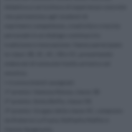
didattica si arricchisce di esperienze concrete
che permettono agli studenti di
esprimere competenze, creatività e crescita
personale in un dialogo continuo tra
tradizione e innovazione. Hanno partecipato
le classi 3B, 3C, 4C, 5B e 5C, presentando
elaborati di notevole livello artistico ed
emotivo.
I riconoscimenti assegnati:
1° premio: Vanessa Renna, classe 3B
2° premio: Anita Boffa, classe 5B
3° premio: Gruppo della classe 4C, composto
da Roberta La Frazia, Raffaella Maffei e
Denise Spagnuolo.