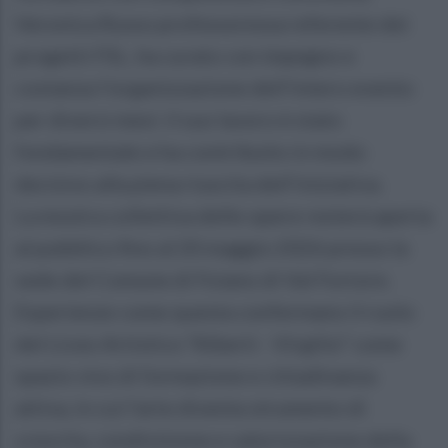
Veronica Russo professoressa referente dei
progetti FSL, ha curato con impegno e
costanza l’organizzazione dell’intero evento
per diversi mesi: il suo lavoro è stato
fondamentale e ha contribuito in modo
decisivo alla piena riuscita dell’iniziativa.
La mostra collettiva delle opere resterà aperta
al pubblico fino al 20 maggio 2026 presso la
sede del Comune di Foiano di Val Fortore.
Esperienze come questa confermano il ruolo
del Liceo Artistico “Alberti - Virgilio” come
spazio vivo di formazione e cittadinanza
attiva, in cui l’arte diventa strumento di
crescita, condivisione e valorizzazione della