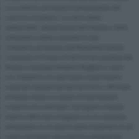
si è svolta la cerimonia di premiazione del
concorso di pittura “La storia dello
Iumbariello”, alla presenza del Sindaco, delle
istituzioni e della comunità locale.
L’iniziativa, promossa dall’Amministrazione
Comunale di Foiano di Val Fortore guidata dal
Sindaco Giuseppe Antonio Ruggiero, nasce
con l’obiettivo di valorizzare il patrimonio
culturale immateriale del territorio, offrendo
al tempo stesso occasioni di espressione
creativa e di confronto. Il progetto intende
inoltre rafforzare il legame con la comunità,
stimolando la riscoperta delle tradizioni locali
come risorsa per una crescita consapevole.