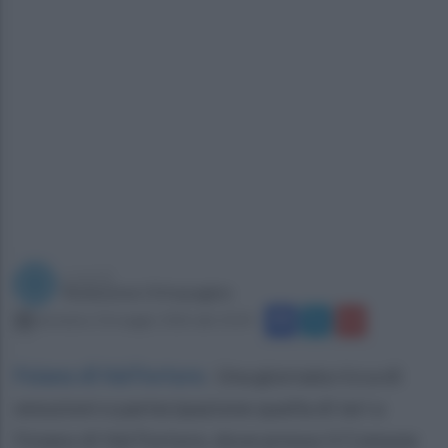
a cura di
Redazione Ottopagine
domenica 10 maggio 2026 alle 10:34
Foiano di Val Fortore
.
Una giornata ricca di
emozioni e partecipazione quella di ieri a
Foiano di Val Fortore, dove presso il Comune