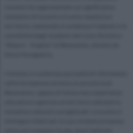
L’evento ha rappresentato un significativo
momento di incontro tra arte, memoria e
territorio, mettendo in evidenza il talento e la
sensibilità degli studenti del Liceo Artistico
“Alberti - Virgilio” di Benevento, diretto da
Silvia Vinciguerra.
L’istituto si conferma una realtà di riferimento
nella formazione artistica in provincia di
Benevento, capace di intrecciare esperienza
educativa e apertura al territorio attraverso
iniziative culturali e progettuali. La scuola si
distingue infatti per la sua costante presenza
attiva nel contesto locale, dove l’attività