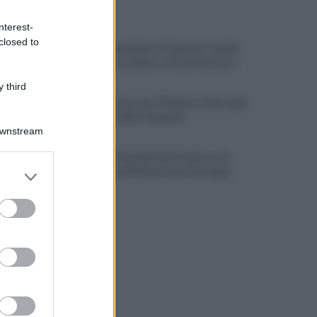
ULTIME NOTIZIE
nterest-
closed to
Tossicodipendente, li minaccia: mando
qualcuno a uccidervi, vi faccio bruciare
 third
A Castelvenere una ‘Vinitaly’ estiva delle
eccellenze della Campania
Downstream
Mercato: Cherubini ultimo giorno di
er and store
tournée, poi il Benevento potrà agire
to grant or
ed purposes