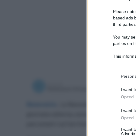
Please note
based ads b
third parties
You may sepa
parties on t
This informa
Participants
Please note
Persona
information 
a cura di
deny consent
martedì 9
Redazione Ottopagine
I want t
in below Go
Opted 
Benevento
.
Le Bemobi (Benevento Mobil
I want t
giornata odierna, sono state avviate le o
Opted 
parcometri sul territorio comunale.
I want 
Advertis