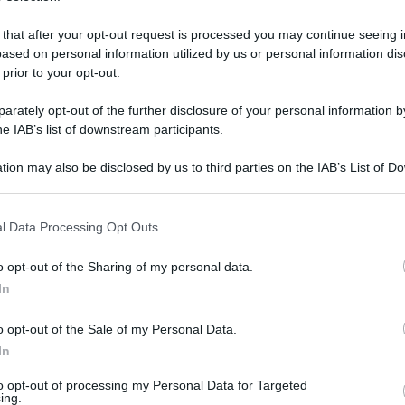
 that after your opt-out request is processed you may continue seeing i
ased on personal information utilized by us or personal information dis
 prior to your opt-out.
rately opt-out of the further disclosure of your personal information by
he IAB’s list of downstream participants.
tion may also be disclosed by us to third parties on the IAB’s List of 
 that may further disclose it to other third parties.
 that this website/app uses one or more Google services and may gath
l Data Processing Opt Outs
including but not limited to your visit or usage behaviour. You may click 
 to Google and its third-party tags to use your data for below specifi
 giugno 2026 alle 15:48
o opt-out of the Sharing of my personal data.
ogle consent section.
In
ità) ha comunicato al Comune che, nella
o opt-out of the Sale of my Personal Data.
perazioni di installazione dei nuovi
In
to opt-out of processing my Personal Data for Targeted
ing.