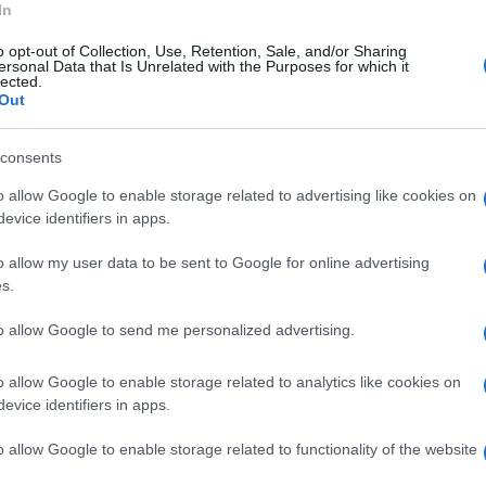
ità e Parcheggi Attilio Cappa che spiega: “Per
In
che all'avvio del servizio di sosta a pagamento
o opt-out of Collection, Use, Retention, Sale, and/or Sharing
ersonal Data that Is Unrelated with the Purposes for which it
uita per l'utenza. Sarà poi cura della Bemobi
lected.
Out
ativa rivolta alla cittadinanza prima
io tariffato”.
consents
o allow Google to enable storage related to advertising like cookies on
i per l’installazione del sistema di controllo
evice identifiers in apps.
merio.
o allow my user data to be sent to Google for online advertising
s.
ssessore Cappa - si procederà anche con le
a. Sino al definitivo completamento di tali
to allow Google to send me personalized advertising.
ratuito per gli utenti”.
o allow Google to enable storage related to analytics like cookies on
evice identifiers in apps.
tutti gli abbonamenti già erogati dalla
ati fino al 30 giugno 2026.
o allow Google to enable storage related to functionality of the website