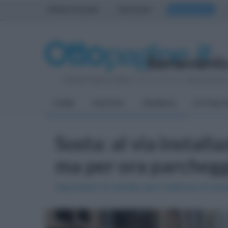
PRIMA PAGINA
AVELLINO
BENEVENTO
Venerdì 7 Agosto 2026
| Direttore Editoriale:
Antonio Sass
HOME
POLITICA
CRONACA
ATTUALIT
Sosta: al via instal
ma per ora parcheggi
Operazioni di cambio per il sistema di sos