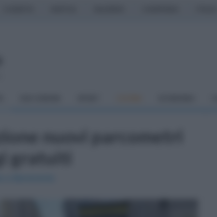
CASERTA
NAPOLI
SALERNO
CAMPANIA
ITALIA
o
À
DAI COMUNI
SPORT
CUCINA
ECONOMIA
C
lazione nuovi parcometri
 gratuiti
ta a Benevento