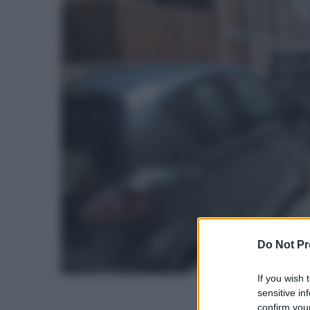
Do Not Pr
If you wish 
sensitive in
confirm your