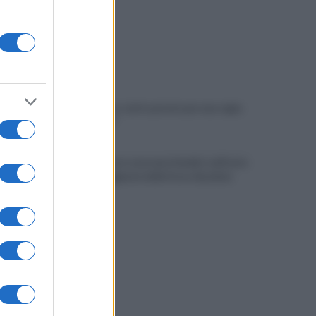
Tony Prisco, tutto pronto per una regia
da "Oscar"
Imprenditore onoranze funebri, nell'auto
un lampeggiante delle forze di polizia