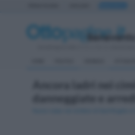
PRIMA PAGINA
AVELLINO
BENEVENTO
Giovedì 6 Agosto 2026
| Direttore Editoriale:
Antonio Sass
HOME
POLITICA
CRONACA
ATTUALIT
Ancora ladri nei cim
danneggiate e arredi
Nuovo colpo nel cimitero di Sant'Angelo a Cu