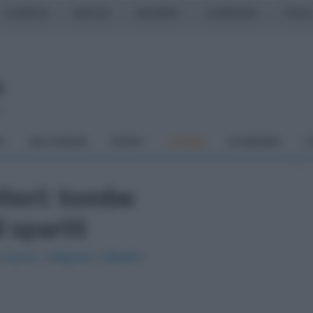
CASERTA
NAPOLI
SALERNO
CAMPANIA
ITALIA
o
À
DAI COMUNI
SPORT
CUCINA
ECONOMIA
C
iteri: tombe
 spariti
polo. Indignati i cittadini