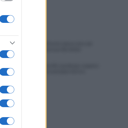
I vertici del Partito democratico del
Sannio incontrano Elly Schlein
Miasmi zona ASI, sopralluogo congiunta
della Polizia municipale-Settore
Ambiente