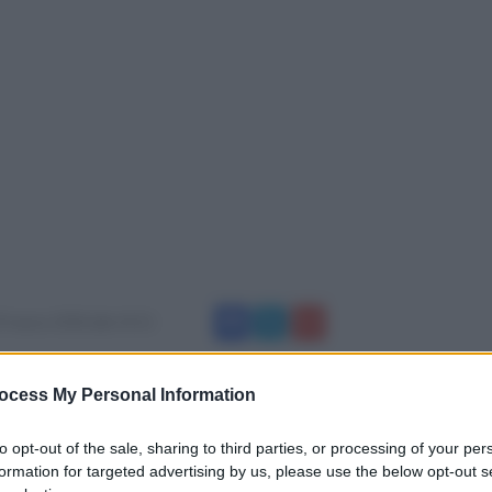
9 marzo 2018 alle 14:11
utti i sensi a Sant'Angelo a Cupolo a causa dei
ocess My Personal Information
ti nei cimiteri del comune sannita. Questa
to opt-out of the sale, sharing to third parties, or processing of your per
e all'interno del luogo sacro principale del
formation for targeted advertising by us, please use the below opt-out s