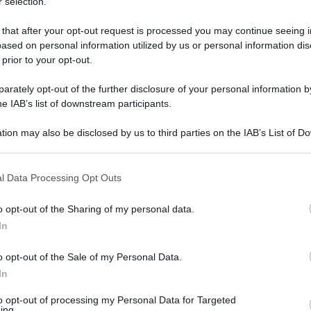
oni di Sant'Angelo a Cupolo. Nel mirino
 selection.
e tombe realizzati in rame, bronzo ed altri
 that after your opt-out request is processed you may continue seeing i
ggiate durante l'ennesima incursione.
ased on personal information utilized by us or personal information dis
 prior to your opt-out.
a recinzione perimetrale, scavalcata. Subito
rately opt-out of the further disclosure of your personal information by
rivolte a tombe e loculi dai quali hanno
he IAB’s list of downstream participants.
n alcuni casi spariti anche i maniglioni dei
tion may also be disclosed by us to third parties on the IAB’s List of 
 that may further disclose it to other third parties.
 that this website/app uses one or more Google services and may gath
l Data Processing Opt Outs
tadini e i custodi che hanno notato i chiari
including but not limited to your visit or usage behaviour. You may click 
 to Google and its third-party tags to use your data for below specifi
o opt-out of the Sharing of my personal data.
ogle consent section.
In
, come ormai da mesi, non hanno potuto fare
o opt-out of the Sale of my Personal Data.
 danni ed avviare l'inventario degli oggetti
In
to opt-out of processing my Personal Data for Targeted
 che dalla sua pagina Facebook commenta
ing.