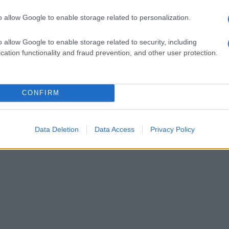
comuni' furti nelle case e nelle attività
o allow Google to enable storage related to personalization.
zioni costantemente bersagliati da malviventi
o colpi a raffica che, inevitabilmente,
o allow Google to enable storage related to security, including
cation functionality and fraud prevention, and other user protection.
CONFIRM
Data Deletion
Data Access
Privacy Policy