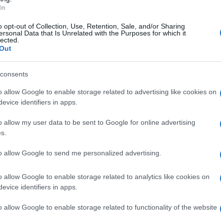
In
e ancora una volta un furto nel cimitero di
o opt-out of Collection, Use, Retention, Sale, and/or Sharing
ersonal Data that Is Unrelated with the Purposes for which it
lected.
scoperta dell’accaduto, sono intervenuti i
Out
entifiche su oggetti rinvenuti sui luoghi. In
rdine sono frenetici per cercare di individuare
consents
tività sospette è invitato a collaborare”.
o allow Google to enable storage related to advertising like cookies on
evice identifiers in apps.
 sorte era toccata al cimitero della frazione
o allow my user data to be sent to Google for online advertising
ene alle quali dipendenti e visitatori sono
s.
to allow Google to send me personalized advertising.
 paesi sanniti diventati il teatro di raid di
o allow Google to enable storage related to analytics like cookies on
ere gesti squallidi ed indegni all'interno dei
evice identifiers in apps.
o allow Google to enable storage related to functionality of the website