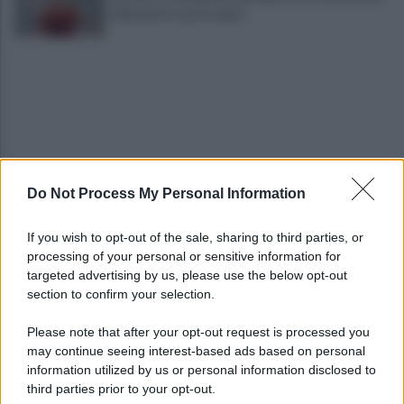
il Benevento potrà agire
Do Not Process My Personal Information
Tony Prisco, tutto pronto per una regia da
"Oscar"
If you wish to opt-out of the sale, sharing to third parties, or
processing of your personal or sensitive information for
Imprenditore onoranze funebri, nell'auto un
targeted advertising by us, please use the below opt-out
lampeggiante delle forze di polizia
section to confirm your selection.
Please note that after your opt-out request is processed you
may continue seeing interest-based ads based on personal
information utilized by us or personal information disclosed to
third parties prior to your opt-out.