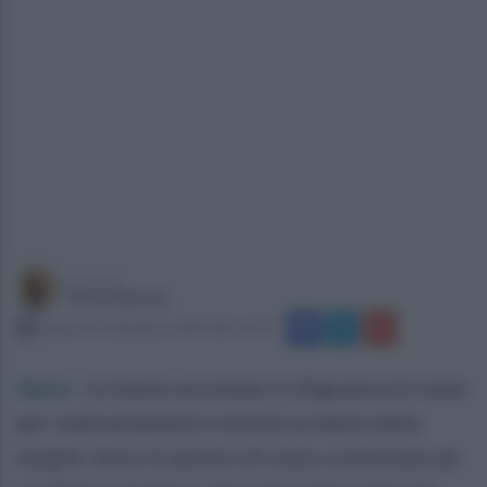
a cura di
Enzo Spiezia
venerdì 29 dicembre 2023 alle 14:18
Apice
.
Lo hanno arrestato in flagranza di reato
per maltrattamenti e lesioni ai danni della
moglie. Sono le ipotesi di reato contestate ad