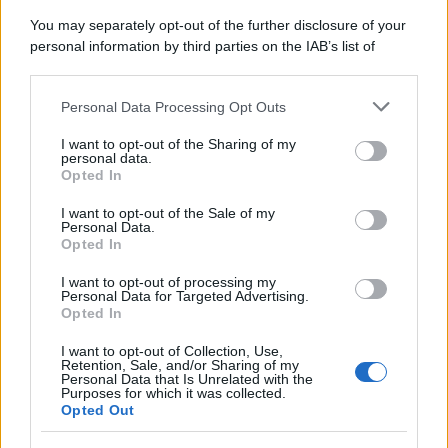
You may separately opt-out of the further disclosure of your
personal information by third parties on the IAB’s list of
downstream participants.
Personal Data Processing Opt Outs
This information may also be disclosed by us to third parties
on the IAB’s List of Downstream Participants that may further
I want to opt-out of the Sharing of my
disclose it to other third parties.
personal data.
Opted In
Please note that this website/app uses one or more Google
services and may gather and store information including but
I want to opt-out of the Sale of my
Personal Data.
not limited to your visit or usage behaviour. You may click to
Opted In
grant or deny consent to Google and its third-party tags to
use your data for below specified purposes in below Google
I want to opt-out of processing my
consent section.
Personal Data for Targeted Advertising.
Opted In
I want to opt-out of Collection, Use,
Retention, Sale, and/or Sharing of my
Personal Data that Is Unrelated with the
Purposes for which it was collected.
Opted Out