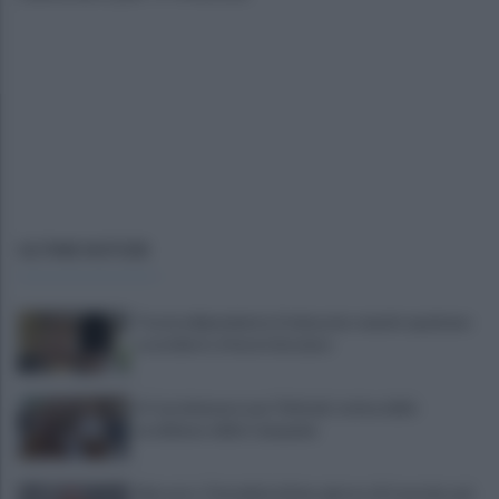
ULTIME NOTIZIE
Tossicodipendente, li minaccia: mando qualcuno
a uccidervi, vi faccio bruciare
A Castelvenere una ‘Vinitaly’ estiva delle
eccellenze della Campania
Mercato: Cherubini ultimo giorno di tournée, poi