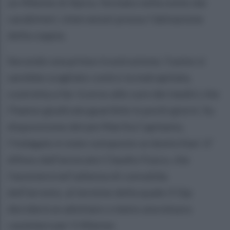
un 44enne di Apice, fermato nella notte dai
carabinieri, intervenuti presso l'abitazione
della coppia.
Secondo una prima ricostruzione, l'uomo si
sarebbe scagliato contro la malcapitata,
costretta a far ricorso alle cure dei medici che
l'hanno giudicata guaribile in pochi giorni. Su
disposizione del pm Marilia Capitanio,
l'indagato è stato sotoposto ai domiciliari. E'
difeso dall'avvocato Claudio Fusco, che
l'assisterà nel'udienza di convalida
dell'arresto, al termine della quale il Gip
deciderà se adottare o meno una misura
cautelare per il 44enne.