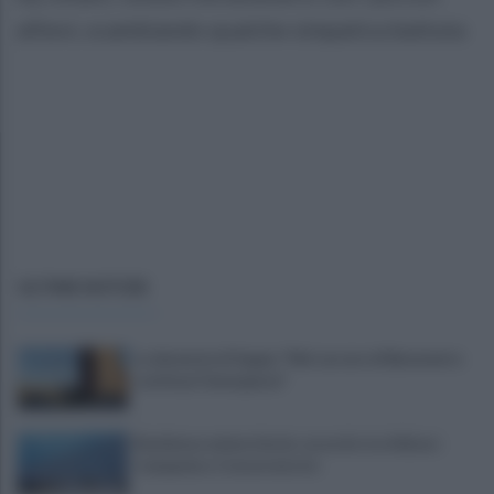
allievi, scambiando qualche simpatica battuta
ULTIME NOTIZIE
La denuncia di Sappe: "Nel carcere di Benevento
continua l'emergenza"
Residenza universitaria: accordo tra Adisurc
Campania e Conservatorio