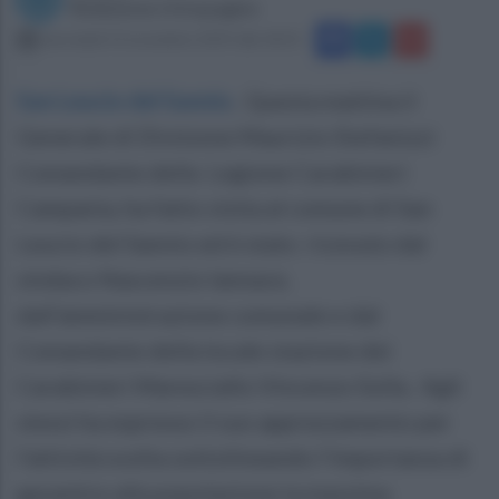
Redazione Ottopagine
mercoledì 13 novembre 2019 alle 18:35
San Leucio del Sannio
.
Questa mattina il
Generale di Divisione Maurizio Stefanizzi
Comandante della Legione Carabinieri
Campania, ha fatto visita al comune di San
Leucio del Sannio ed è stato ricevuto dal
sindaco Nascenzio Iannace,
dall'amministrazione comunale e dal
Comandante della locale stazione dei
Carabinieri Maresciallo Vincenzo Solla. Agli
stessi ha espresso il suo apprezzamento per
l’attività svolta sottolineando l’importanza di
garantire alla popolazione la massima