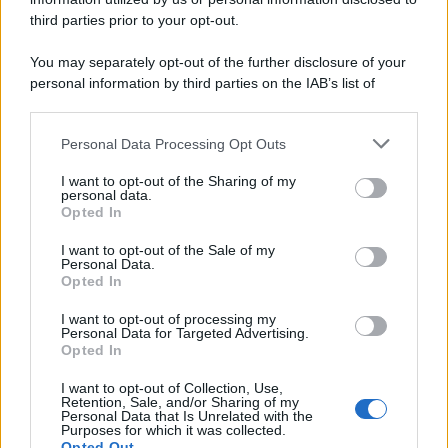
third parties prior to your opt-out.
You may separately opt-out of the further disclosure of your
personal information by third parties on the IAB’s list of
downstream participants.
Personal Data Processing Opt Outs
This information may also be disclosed by us to third parties
on the IAB’s List of Downstream Participants that may further
I want to opt-out of the Sharing of my
disclose it to other third parties.
personal data.
Opted In
Please note that this website/app uses one or more Google
services and may gather and store information including but
I want to opt-out of the Sale of my
Personal Data.
not limited to your visit or usage behaviour. You may click to
Opted In
grant or deny consent to Google and its third-party tags to
use your data for below specified purposes in below Google
I want to opt-out of processing my
consent section.
Personal Data for Targeted Advertising.
Opted In
I want to opt-out of Collection, Use,
Retention, Sale, and/or Sharing of my
Personal Data that Is Unrelated with the
Purposes for which it was collected.
Opted Out