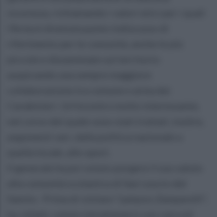
sicurezza, richiamando i valori etici per i quali
l’Arma è divenuta punto indiscusso di
riferimento per le comunità, anche le più
piccole e disseminate sul territorio
auspicando una sempre maggiore
collaborazione tra comune e arma dei
Carabinieri. Un'incontro molto interessante,
nel corso del quale sono stati trattati, inoltre,
argomenti vari, dalla politica nazionale a
quella locale, allo sport.
Il generale ha poi voluto porgere il suo saluto
alla comunità scolastica di San Leucio del
Sannio. Prima di visitare "palazzo Zamparelli",
ha, infatti, voluto intrattenersi con i piccoli