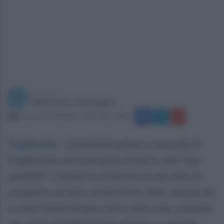
a cura di
Redazione Ottopagine
venerdì 24 settembre 2021 alle 14:48
Puglianello
.
L’amministrazione comunale di
Puglianello sta lavorando al lancio del “taxi
solidale”. L’obiettivo è fornire un servizio di
trasporto sociale sul territorio del Comune ed
in zone limitrofe per tutti coloro che, vivendo
uno stato di difficoltà economica e sociale,