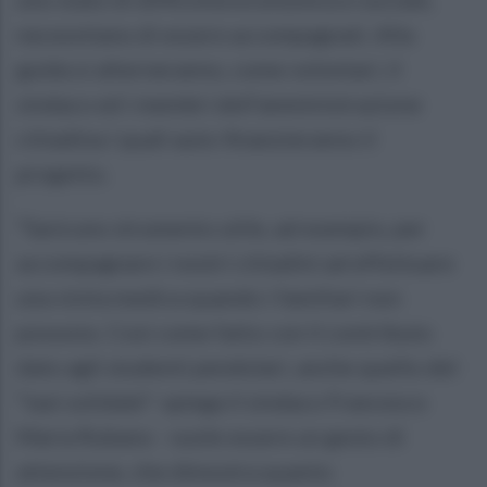
necessitano di essere accompagnati. Alla
guida si alterneranno, come volontari, il
sindaco ed i membri dell’amministrazione
cittadina i quali auto-finanzieranno il
progetto.
“Sarà uno strumento utile, ad esempio, per
accompagnare i nostri cittadini ad effettuare
una visita medica quando i familiari non
possono. Così come fatto con il contributo
dato agli studenti pendolari, anche quello del
“taxi solidale”- spiega il sindaco Francesco
Maria Rubano - vuole essere un gesto di
attenzione, che dimostra quanto