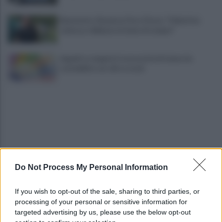
Benevento-Ravenna, Floro Flores: "Obiettivo
salvezza. Abbiamo la fame di sempre"
Appalti e tangenti, la necessità di tenere la
contabilità con cifre e nomi
Do Not Process My Personal Information
A Sannio Europa il premio "Top of the Pid
Mirabilia 2026"
If you wish to opt-out of the sale, sharing to third parties, or
processing of your personal or sensitive information for
Benevento chiede risposte: centinaia in corteo
targeted advertising by us, please use the below opt-out
contro inquinamento e miasmi