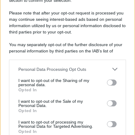
section to confirm your selection.
Please note that after your opt-out request is processed you
may continue seeing interest-based ads based on personal
information utilized by us or personal information disclosed to
third parties prior to your opt-out.
You may separately opt-out of the further disclosure of your
personal information by third parties on the IAB’s list of
downstream participants.
Personal Data Processing Opt Outs
This information may also be disclosed by us to third parties
on the IAB’s List of Downstream Participants that may further
I want to opt-out of the Sharing of my
disclose it to other third parties.
personal data.
Opted In
Please note that this website/app uses one or more Google
services and may gather and store information including but
I want to opt-out of the Sale of my
Personal Data.
not limited to your visit or usage behaviour. You may click to
Opted In
grant or deny consent to Google and its third-party tags to
use your data for below specified purposes in below Google
I want to opt-out of processing my
consent section.
Personal Data for Targeted Advertising.
Opted In