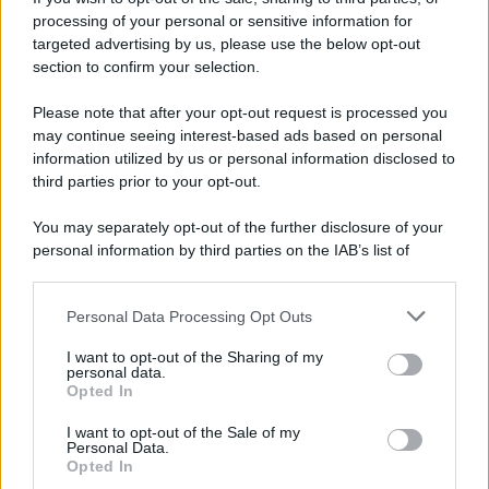
processing of your personal or sensitive information for
La strada, la scelta di farla finita: quante vite
targeted advertising by us, please use the below opt-out
spezzate, quanto dolore
section to confirm your selection.
Please note that after your opt-out request is processed you
may continue seeing interest-based ads based on personal
information utilized by us or personal information disclosed to
third parties prior to your opt-out.
You may separately opt-out of the further disclosure of your
personal information by third parties on the IAB’s list of
downstream participants.
Personal Data Processing Opt Outs
This information may also be disclosed by us to third parties
on the IAB’s List of Downstream Participants that may further
I want to opt-out of the Sharing of my
disclose it to other third parties.
personal data.
Opted In
Please note that this website/app uses one or more Google
services and may gather and store information including but
I want to opt-out of the Sale of my
Personal Data.
not limited to your visit or usage behaviour. You may click to
Opted In
grant or deny consent to Google and its third-party tags to