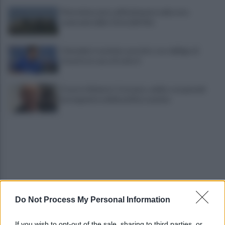
Pietrelcina entra ufficialmente nella rete
nazionale delle Città dell’Olio
Cherubini si avvicina: prestito con obbligo di
riscatto in caso di serie A
È morto Roberto Costanzo, addio a un grande
protagonista della politica sannita
Do Not Process My Personal Information
Copagri: bene intervento su gasolio ma al Sannio
serve rilancio dell'agricoltura
If you wish to opt-out of the sale, sharing to third parties, or