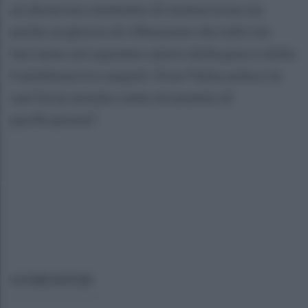
un doveroso momento di memoria ma sia
anche un giorno di riflessione che tutti noi
facciamo sul supremo valore della pace e della
fratellanza tra i popoli. Viva l’Italia unita e le
sue forze armate come strumento di
pacificazione”.
ULTIME NOTIZIE