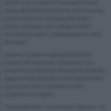
suo discorso, il valore di una data tra le più
memorabili della nostra storia, che ci ricorda
la prova durissima sostenuta dal nostro
popolo sigillando, con il sangue di oltre
seicentomila caduti, l’indipendenza e l’unità
del Paese”.
Insieme al sindaco e agli amministratori,
presenti alla cerimonia i due parroci, don
Gerardo Piscitelli e don Gianmaria Cipollone, i
rappresentanti delle forze dell’ordine e delle
associazioni di ex combattenti e dei
carabinieri in congedo.
“Questa giornata – ha concluso Caporaso - sia