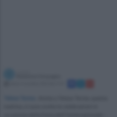
a cura di
Redazione Ottopagine
sabato 4 novembre 2023 alle 17:59
Telese Terme
.
Anche a Telese Terme, questa
mattina, si sono svolte le celebrazioni in
occasione della Festa dell’Unità nazionale –