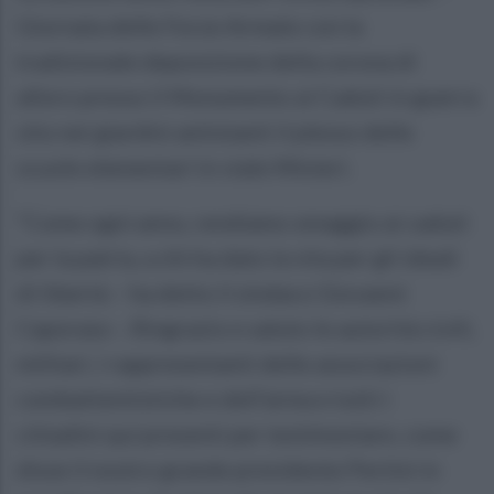
Giornata delle Forze Armate con la
tradizionale deposizione della corona di
alloro presso il Monumento ai Caduti in guerra
sito nei giardini antistanti il plesso delle
scuole elementari in viale Minieri.
“Come ogni anno, rendiamo omaggio ai caduti
per la patria, a chi ha dato la vita per gli ideali
di libertà – ha detto il sindaco Giovanni
Caporaso -. Ringrazio e saluto le autorità civili,
militari, i rappresentanti delle associazioni
combattentistiche e dell’arma e tutti i
cittadini qui presenti per testimoniare, come
disse il nostro grande presidente Pertini in