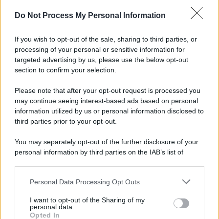
Do Not Process My Personal Information
Benevento: disagi nell’erogazione idrica a San
Vitale e via Sant’Angelo a Piesco
If you wish to opt-out of the sale, sharing to third parties, or
processing of your personal or sensitive information for
Benevento-Ravenna, Floro Flores: "Obiettivo
targeted advertising by us, please use the below opt-out
salvezza. Abbiamo la fame di sempre"
section to confirm your selection.
Please note that after your opt-out request is processed you
may continue seeing interest-based ads based on personal
information utilized by us or personal information disclosed to
third parties prior to your opt-out.
You may separately opt-out of the further disclosure of your
personal information by third parties on the IAB’s list of
downstream participants.
Personal Data Processing Opt Outs
This information may also be disclosed by us to third parties
on the IAB’s List of Downstream Participants that may further
I want to opt-out of the Sharing of my
disclose it to other third parties.
personal data.
Opted In