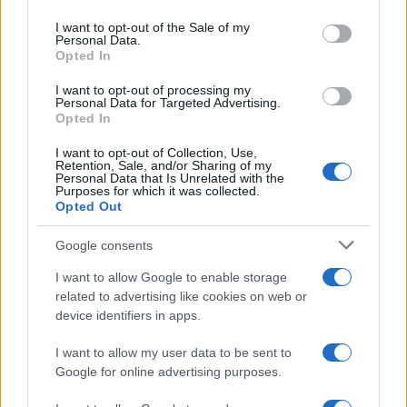
Please note that this website/app uses one or more Google
services and may gather and store information including but
I want to opt-out of the Sale of my
Personal Data.
not limited to your visit or usage behaviour. You may click to
Opted In
grant or deny consent to Google and its third-party tags to
use your data for below specified purposes in below Google
I want to opt-out of processing my
consent section.
Personal Data for Targeted Advertising.
Opted In
I want to opt-out of Collection, Use,
Retention, Sale, and/or Sharing of my
Personal Data that Is Unrelated with the
Purposes for which it was collected.
Opted Out
Google consents
I want to allow Google to enable storage
related to advertising like cookies on web or
device identifiers in apps.
I want to allow my user data to be sent to
Google for online advertising purposes.