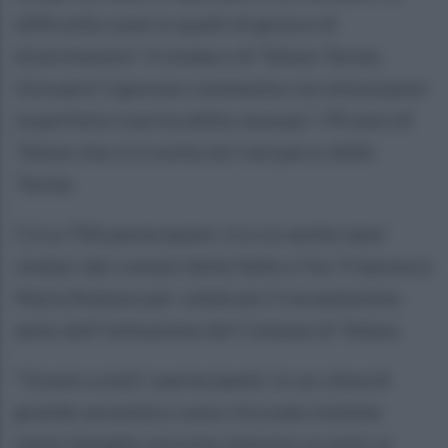
difficoltà come in quelli di gioia e di
divertimento”. Il sindaco di Telese Terme,
Giovanni Caporaso commenta con entusiasmo
la perfetta riuscita della cena per i 90 anni di
Telese che si è svolta ieri nel parco delle
Terme.
Circa 700 partecipanti, tra cui anche tanti
sindaci dei comuni della Valle e l’on. Francesco
Maria Rubano per celebrare il novantesimo
anno dell’istituzione del Comune di Telese.
“Grazie a tutti i partecipanti. In un clima di
grande serenità si sono ritrovate insieme
tante famiglie storiche telesine accanto ai