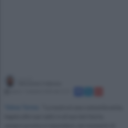
a cura di
Alessandro Fallarino
sabato 7 settembre 2024 alle 17:27
Telese Terme
.
“La nostra è una comunità unita,
legata alle sue radici e al suo territorio,
sempre pronta a rispondere, nei momenti di