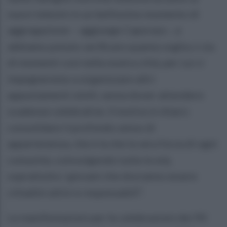
nuovi telesini in un bellissimo momento di
aggregazione – aggiunge Caporaso -, e
abbiamo potuto verificare quanta voglia ci sia
di momenti così nella nostra città, per cui ci
impegneremo a organizzare altri
appuntamenti simili, senza dover attendere
scadenze celebrative. Il motivo è chiaro:
consolidare il profondo senso di
appartenenza, che è la che la vera forza di ogni
comunità, coinvolgendo tutte le età,
soprattutto i giovani che dovranno essere
cittadini attivi e responsabili”.
Le manifestazioni per le celebrazioni dei 90