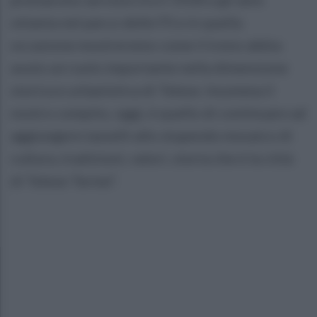
ottanta nel parco delle FS e in quella
occasione mostreremo come il treno abbia
avuto un ruolo importante nella dimensione
storica e urbanistica di Telese. Insomma il
nostro compito, oggi, è quello di continuare ad
aggiungere tasselli allo stupendo mosaico di
cultura, tradizioni, valori, storia che è la città
di Telese Terme”.