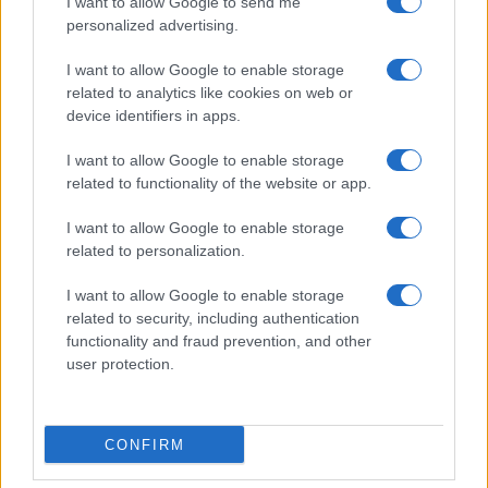
I want to allow Google to send me
personalized advertising.
I want to allow Google to enable storage
related to analytics like cookies on web or
device identifiers in apps.
I want to allow Google to enable storage
related to functionality of the website or app.
I want to allow Google to enable storage
CHI SIAMO
CONTATTI
PUBBLICITÀ
LAVORA CON NOI
related to personalization.
PRIVACY / COOKIE POLICY
PREFERENZE PRIVACY
I want to allow Google to enable storage
OTTO CHANNEL
related to security, including authentication
functionality and fraud prevention, and other
user protection.
Registrazione del Tribunale di Avellino n. 331 del 23/11/1995
Iscritto al Registro degli Operatori di Comunicazione n. 37512
© Riproduzione Riservata – Ne è consentita esclusivamente una
CONFIRM
riproduzione parziale con citazione della fonte corretta