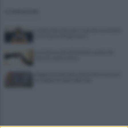
ULTIME NOTIZIE
Copagri: bene intervento su gasolio ma al Sannio
serve rilancio dell'agricoltura
La strada, la scelta di farla finita: quante vite
spezzate, quanto dolore
Maggioranza Mastella: al flash mob ex assessori
non fingano di cadere dalle nubi