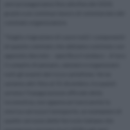
anni proseguiranno fino alla fine del 2024,
grazie a un continuo lavoro di volontariato del
comitato organizzatore.
“Voglio ringraziare di cuore tutti i componenti
di questo comitato che abbiamo costituto con
apposito decreto – specifica il sindaco -. A loro
il compito di pensare, valutare e organizzare
tutti gli eventi del ricco cartellone. Ve ne
saranno altri fino al 31 dicembre, tra questi
avremo l’inaugurazione ufficiale della
locomotiva, non appena arriverà anche la
storica carrozza Centoporte, un esemplare di
quelle carrozze delle ferrovie italiane che
prestarono servizio tra il 1928 e gli anni