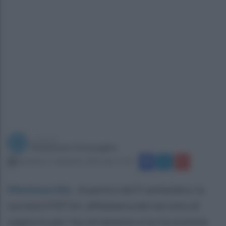
a cura di
Redazione Ottopagine
domenica 7 settembre 2025 alle 17:33
Montesarchio
.
A partire dal 9 settembre, la
società STEP Srl, affidataria del servizio di
supporto per l’accertamento e la riscossione