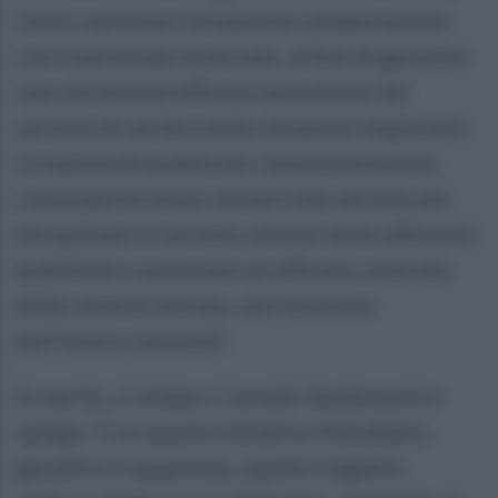
Unico a prestare la massima collaborazione
con il personale incaricato, al fine di garantire
una corretta ed efficace esecuzione del
servizio di verifica delle situazioni imponibili
in materia di pubblicità. L’amministrazione
comunale ha inteso avviare tale servizio per
disciplinare il corretto utilizzo delle affissioni
pubbliche e assicurare un efficace controllo
delle relative entrate, nell’interesse
dell’intera comunità”.
In merito, il sindaco Carmelo Sandomenico
spiega: “Con questa iniziativa intendiamo
garantire trasparenza, equità e legalità