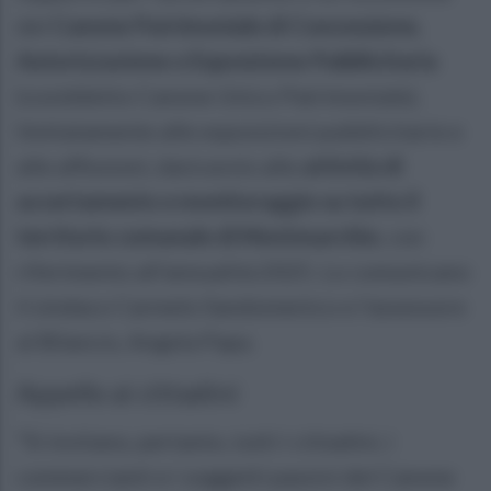
del
Canone Patrimoniale di Concessione,
Autorizzazione o Esposizione Pubblicitaria
(cosiddetto Canone Unico Patrimoniale),
limitatamente alle esposizioni pubblicitarie e
alle affissioni, darà avvio alle
attività di
accertamento e monitoraggio su tutto il
territorio comunale di Montesarchio
, con
riferimento all’annualità 2025. Lo comunicano
il sindaco Carmelo Sandomenico e l'assessore
al Bilancio, Angela Papa.
Appello ai cittadini
“Si invitano, pertanto, tutti i cittadini, i
commercianti e i soggetti passivi del Canone