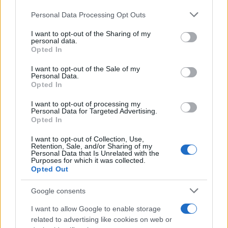
Personal Data Processing Opt Outs
This information may also be disclosed by us to third parties
on the IAB’s List of Downstream Participants that may further
I want to opt-out of the Sharing of my
disclose it to other third parties.
personal data.
Opted In
Please note that this website/app uses one or more Google
services and may gather and store information including but
I want to opt-out of the Sale of my
Personal Data.
not limited to your visit or usage behaviour. You may click to
Opted In
grant or deny consent to Google and its third-party tags to
use your data for below specified purposes in below Google
I want to opt-out of processing my
consent section.
Personal Data for Targeted Advertising.
Opted In
I want to opt-out of Collection, Use,
Retention, Sale, and/or Sharing of my
Personal Data that Is Unrelated with the
Purposes for which it was collected.
Opted Out
Google consents
I want to allow Google to enable storage
related to advertising like cookies on web or