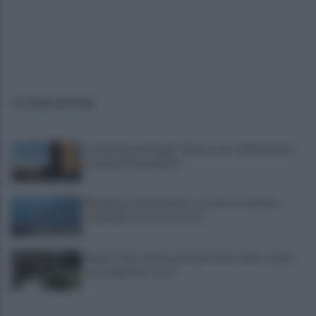
ULTIME NOTIZIE
La denuncia di Sappe: "Nel carcere di Benevento
continua l'emergenza"
Residenza universitaria: accordo tra Adisurc
Campania e Conservatorio
Fiume Calore, l’Asl: nessuna nuova moria, analisi
sui campioni in corso