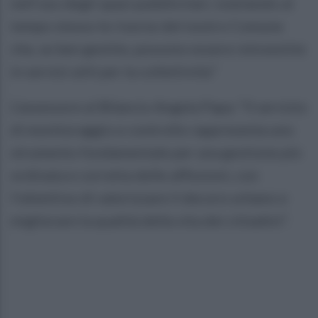
nell’uso degli spazi pubblicitari, tutelando al
tempo stesso le risorse del nostro Comune
che, se ben gestite, possono essere reinvestite
in servizi utili per la collettività.”
L’assessore al Bilancio Angela Papa: “Il servizio
di monitoraggio e controllo rappresenta uno
strumento fondamentale per una gestione più
ordinata e corretta delle affissioni, con
l’obiettivo di valorizzare il decoro urbano e
migliorare la qualità della vita dei cittadini”.