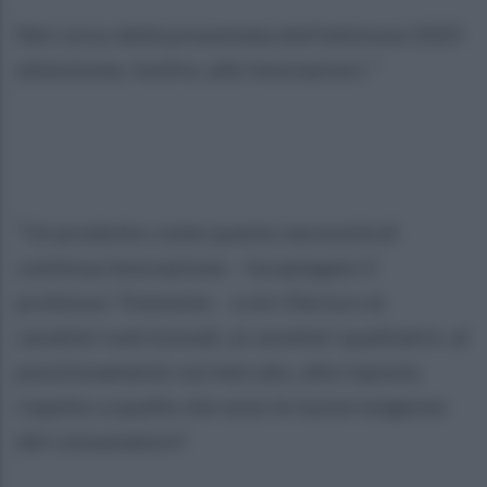
Nel corso della presentata dell'edizione 2025
attenzione, inoltre, alle innovazioni: “
“Un prodotto come questo necessità di
continua innovazione – ha spiegato il
professor Tremonte – e mi riferisco ai
caratteri nutrizionali, ai caratteri qualitativi, al
posizionamento sul mercato, alla risposta
rispetto a quelle che sono le nuove esigenze
del consumatore”.