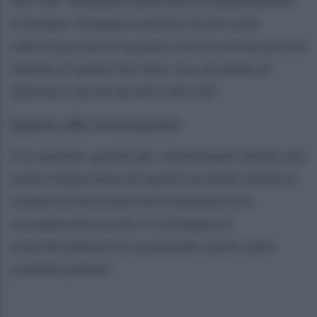
e dunque “bisogna investire di più sulla
valorizzazione di queste risorse uniche perché
tipiche di questi territori, ma cercando di
abbinarle anche ad altre attività”.
Spazio alle innovazioni
L'occasione, quindi, per sottolineare anche una
volta l'importanza di questi prodotti anche in
chiave turistica purché si acquisisca la
consapevolezza che “c'è bisogno di
interdisciplinarità e puntando molto sulla
comunicazione”.