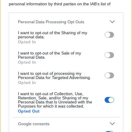
personal information by third parties on the IAB’s list of
downstream participants.
Personal Data Processing Opt Outs
This information may also be disclosed by us to third parties
on the IAB’s List of Downstream Participants that may further
I want to opt-out of the Sharing of my
disclose it to other third parties.
personal data.
Opted In
Please note that this website/app uses one or more Google
services and may gather and store information including but
I want to opt-out of the Sale of my
Personal Data.
not limited to your visit or usage behaviour. You may click to
Opted In
grant or deny consent to Google and its third-party tags to
use your data for below specified purposes in below Google
I want to opt-out of processing my
consent section.
Personal Data for Targeted Advertising.
Opted In
I want to opt-out of Collection, Use,
Retention, Sale, and/or Sharing of my
Personal Data that Is Unrelated with the
Purposes for which it was collected.
Opted Out
Google consents