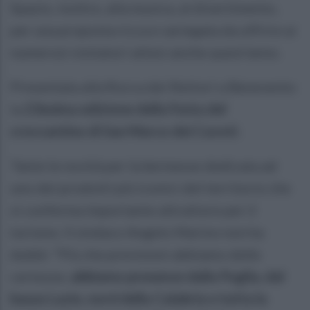
Spazio, inoltre, alla musica, al divertimento,
per una proposta ricca e variegata da offrire ai
numerosi visitatori attesi anche quest'anno.
Presentata alla Rocca dei Rettori a Benevento
la
23esima edizione della Festa del
croccantino di San Marco dei Cavoti
.
Tante le novità per la kermesse dedicata ad
uno dei prodotti più iconici del territorio che
si conferma importante attrattore per il
turismo. Il sindaco Angelo Marino non ha
dubbi: “Più che previsioni abbiamo delle
certezze,
abbiamo presenze dalla Puglia, dal
basso Lazio, nord della Calabria e tutta la