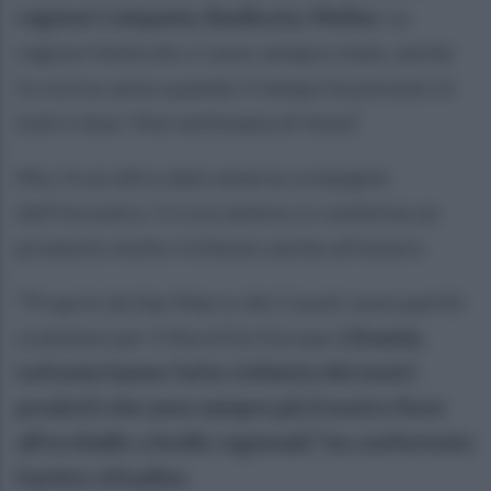
regione Campania, Basilicata, Molise
. Le
regioni limitrofe ci sono sempre state, anche
lo scorso anno quando il tempo ha piovuto in
tutti e due i fine settimana di festa”.
Ma c'è un altro dato emerso a margine
dell'incontro: il croccantino si conferma un
prodotto molto richiesto anche all'estero
“Proprio da San Marco dei Cavoti sono partiti
scatoloni per il Nord Est Europa:
Lituania,
Lettonia hanno fatto richiesta dei nostri
prodotti che sono sempre più il nostro fiore
all'occhiello a livello regionale”, ha confermato
il primo cittadino.