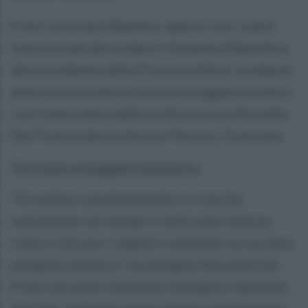
E nel corso del dibattito, aperto con i saluti
istituzionali del sindaco Clemente Mastella e
del presidente della Provincia Nino Lombardi,
attenzione anche al turismo enogastronomico
con l'intervento della professoressa Rossella
Del Prete e del professor Patrizio Tremonte.
Turismo enogastronomico
“Un settore assolutamente in crescita
soprattutto nei borghi e nelle aree interne,
come ci dicono i rapporti nazionali sul turismo
enogastronomico”, ha spiegato Rossella Del
Prete, docente Unisannio delegato regionale
SISTUR. “Abbiamo delle enormi potenzialità”,