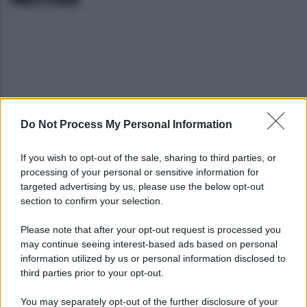
Do Not Process My Personal Information
I vertici del Partito democratico del Sannio
incontrano Elly Schlein
If you wish to opt-out of the sale, sharing to third parties, or
processing of your personal or sensitive information for
Miasmi zona ASI, sopralluogo congiunta della
targeted advertising by us, please use the below opt-out
Polizia municipale-Settore Ambiente
section to confirm your selection.
Please note that after your opt-out request is processed you
may continue seeing interest-based ads based on personal
information utilized by us or personal information disclosed to
third parties prior to your opt-out.
You may separately opt-out of the further disclosure of your