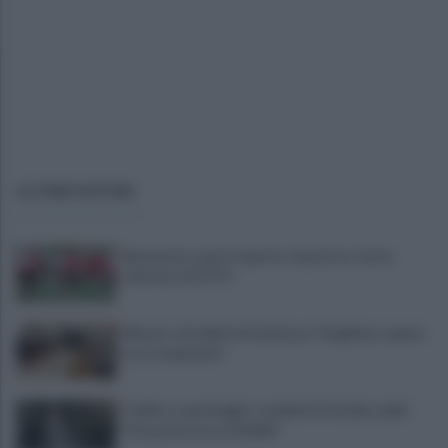
ULTIME NOTIZIE
Benevento a porte aperte: manovra a tutta
velocità. LE FOTO
Miasmi: cittadini in Prefettura "Vogliamo sapere
cosa respiriamo"
Traffico e parcheggi, i residenti di via Boccalini
"situazione insostenibile"