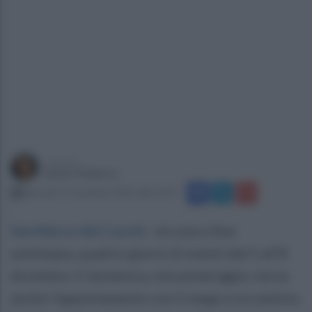
a cura di
Imma Tedesco
giovedì 27 novembre 2025 alle 16:47
San Marco dei Cavoti
.
Un unico fine
settimana, quattro giorni di eventi dal 5 all'8
dicembre. E domenica, nel pomeriggio, torna
anche l'appuntamento con il mega croccantino.