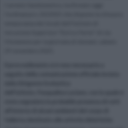
Carmelo Sandomenico, ha firmato oggi
l’ordinanza n. 20/2025 che dispone la chiusura
temporanea dei locali dell’Istituto di
Istruzione Superiore “Enrico Fermi” di via
Vitulanese per la giornata di domani, sabato
29 novembre 2025.
Il provvedimento si è reso necessario a
seguito della comunicazione ufficiale inviata
dalla Dirigente Scolastica
dell’istituto, Pasqualina Luciano, con la quale è
stata segnalata la probabile presenza di ratti
all'interno di alcuni ambienti del corpo di
fabbrica destinato alle attività didattiche.