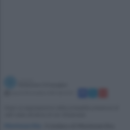
a cura di
Redazione Ottopagine
venerdì 28 novembre 2025 alle 20:15
Dopo la segnalazione della probabile presenza di
ratti nella struttura di via Vitulanese
Montesarchio
.
Il sindaco di Montesarchio,