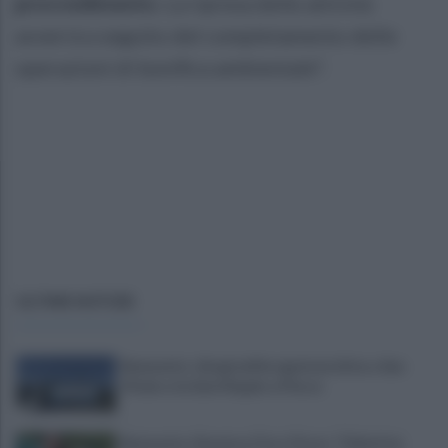
provvedimento.
La ripresa delle attività
avverrà a seguito del completamento delle
operazioni di bonifica ambientale".
ULTIME NOTIZIE
Benevento: disagi nell’erogazione idrica a San
Vitale e via Sant’Angelo a Piesco
Benevento-Ravenna, Floro Flores: "Obiettivo