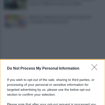
salvezza. Abbiamo la fame di sempre"
Appalti e tangenti, la necessità di tenere la
contabilità con cifre e nomi
Do Not Process My Personal Information
A Sannio Europa il premio "Top of the Pid
Mirabilia 2026"
If you wish to opt-out of the sale, sharing to third parties, or
processing of your personal or sensitive information for
Benevento chiede risposte: centinaia in corteo
targeted advertising by us, please use the below opt-out
contro inquinamento e miasmi
section to confirm your selection.
Please note that after your opt-out request is processed you