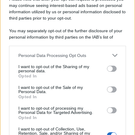
may continue seeing interest-based ads based on personal
information utilized by us or personal information disclosed to
third parties prior to your opt-out.
You may separately opt-out of the further disclosure of your
personal information by third parties on the IAB’s list of
downstream participants.
Personal Data Processing Opt Outs
This information may also be disclosed by us to third parties
on the IAB’s List of Downstream Participants that may further
I want to opt-out of the Sharing of my
disclose it to other third parties.
personal data.
Opted In
Please note that this website/app uses one or more Google
services and may gather and store information including but
I want to opt-out of the Sale of my
Personal Data.
not limited to your visit or usage behaviour. You may click to
Opted In
grant or deny consent to Google and its third-party tags to
use your data for below specified purposes in below Google
I want to opt-out of processing my
consent section.
Personal Data for Targeted Advertising.
Opted In
I want to opt-out of Collection, Use,
Retention, Sale, and/or Sharing of my