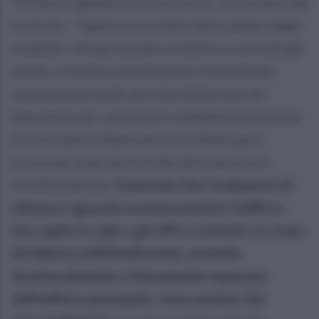
"Al fine di garantire la sicurezza - precisano dal
Comune - l’igiene e la tutela della salute degli
studenti, del personale scolastico e di tutti gli
utenti, il Sindaco ha disposto l’immediata
sospensione delle attività didattiche ed
educative per consentire all’Amministrazione
Provinciale di Benevento di effettuare i
necessari interventi di derattizzazione e
disinfestazione.
Si precisa che l’ordinanza di
chiusura riguarda esclusivamente l’edificio
che ospita le aule e gli uffici scolastici. Il corpo
di fabbrica dell’Auditorium, essendo
strutturalmente e fisicamente separato
dall’edificio principale, resta escluso dal