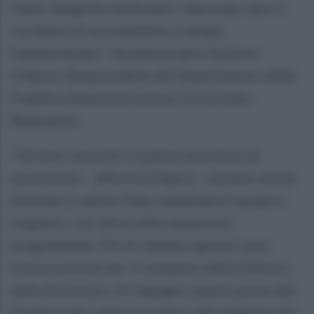
Paolo Zangrillo ha firmato i dpcm per dare il
via libera al reclutamento a tempo
indeterminato”. Ad annunciarlo Dolores
D’Apice, Responsabile del Dipartimento della
Pubblica Amministrazione Forza Italia
Benevento.
“Gli enti coinvolti in questo processo di
assunzione – afferma D’Apice - saranno alcuni
ministeri e anche l'Inps aumenterà il proprio
organico, con oltre mille assunzioni
programmate. Più di 16mila ingressi sono
invece previsti per il comparto della Difesa e
della Sicurezza. Un impegno questo preso dal
Governo per venire incontro alle esigenze più