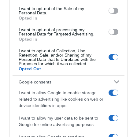
Please note that this website/app uses one or more Google
services and may gather and store information including but
I want to opt-out of the Sale of my
Personal Data.
not limited to your visit or usage behaviour. You may click to
Opted In
grant or deny consent to Google and its third-party tags to
use your data for below specified purposes in below Google
I want to opt-out of processing my
consent section.
Personal Data for Targeted Advertising.
Opted In
I want to opt-out of Collection, Use,
Retention, Sale, and/or Sharing of my
Personal Data that Is Unrelated with the
Purposes for which it was collected.
Opted Out
Google consents
I want to allow Google to enable storage
related to advertising like cookies on web or
device identifiers in apps.
I want to allow my user data to be sent to
Google for online advertising purposes.