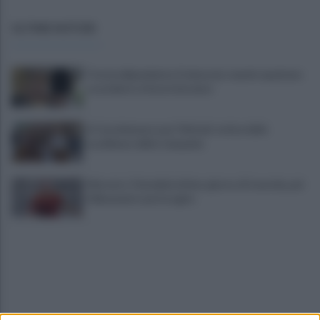
ULTIME NOTIZIE
Tossicodipendente, li minaccia: mando qualcuno
a uccidervi, vi faccio bruciare
A Castelvenere una ‘Vinitaly’ estiva delle
eccellenze della Campania
Mercato: Cherubini ultimo giorno di tournée, poi
il Benevento potrà agire