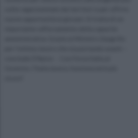
volte rappresentate dai territori e per offrire
nuove opportunità ai giovani. Si tratta di un
importante rafforzamento della capacità
amministrativa. Grazie al Ministro Zangrillo
per l’ottimo lavoro che sta portando avanti –
conclude D’Apice - . Con Forza Italia al
Governo, l’Italia lavora, funziona ed è più
sicura”.