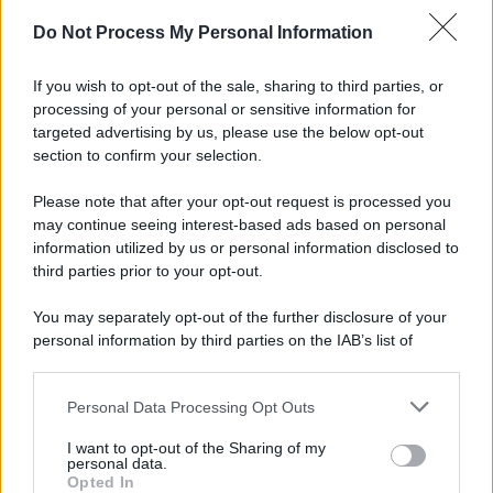
Do Not Process My Personal Information
Tony Prisco, tutto pronto per una regia da
"Oscar"
If you wish to opt-out of the sale, sharing to third parties, or
processing of your personal or sensitive information for
Imprenditore onoranze funebri, nell'auto un
targeted advertising by us, please use the below opt-out
lampeggiante delle forze di polizia
section to confirm your selection.
Please note that after your opt-out request is processed you
may continue seeing interest-based ads based on personal
information utilized by us or personal information disclosed to
third parties prior to your opt-out.
You may separately opt-out of the further disclosure of your
personal information by third parties on the IAB’s list of
downstream participants.
Personal Data Processing Opt Outs
This information may also be disclosed by us to third parties
on the IAB’s List of Downstream Participants that may further
I want to opt-out of the Sharing of my
disclose it to other third parties.
personal data.
Opted In