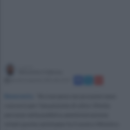
a cura di
Alessandro Fallarino
giovedì 16 gennaio 2025 alle 16:23
Benevento
.
“Arriveranno nei prossimi mesi
concorsi per l'assunzione di oltre 19mila
persone nella pubblica amministrazione.
Infatti poche settimane fa il nostro Ministro