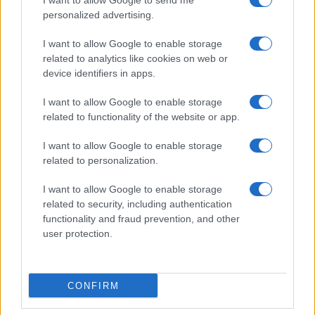
I want to allow Google to send me
personalized advertising.
I want to allow Google to enable storage
related to analytics like cookies on web or
device identifiers in apps.
I want to allow Google to enable storage
related to functionality of the website or app.
I want to allow Google to enable storage
CHI SIAMO
CONTATTI
PUBBLICITÀ
LAVORA CON NOI
related to personalization.
PRIVACY / COOKIE POLICY
PREFERENZE PRIVACY
I want to allow Google to enable storage
OTTO CHANNEL
related to security, including authentication
functionality and fraud prevention, and other
user protection.
Registrazione del Tribunale di Avellino n. 331 del 23/11/1995
Iscritto al Registro degli Operatori di Comunicazione n. 37512
© Riproduzione Riservata – Ne è consentita esclusivamente una
CONFIRM
riproduzione parziale con citazione della fonte corretta
www.ottopagine.it