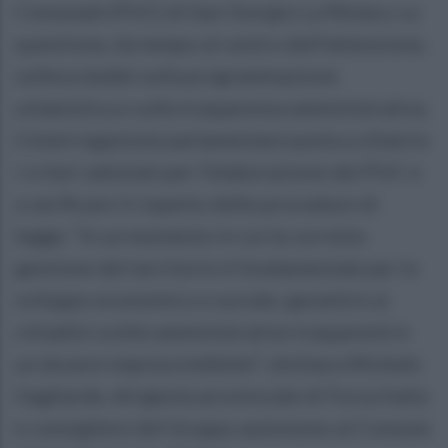
Comunale (PUC) di San Giorgio La Molara. La
questione, da tempo al centro dell’attenzione,
solleva dubbi sulla programmazione
urbanistica e sulla trasparenza amministrativa.
L’interrogazione parlamentare punta a chiarire
i criteri adottati per l’elaborazione del PUC e
a verificare il rispetto delle procedure di
legge. “In un momento in cui la corretta
gestione del territorio è fondamentale per lo
sviluppo economico e sociale, garantire ai
cittadini scelte amministrative trasparenti è
un dovere imprescindibilei”, dichiara Michele
Gagliarde, dirigente provinciale di Forza Italia
e consigliere del Gruppo autonomo al Comune