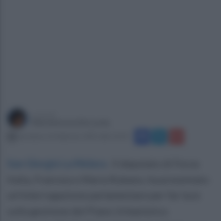
a cura di
Mariateresa De Lucia
domenica 16 febbraio 2025 alle 12:10
San Giorgio La Molara
.
Il deputato di Forza
Italia, Francesco Maria Rubano, ha presentato
un’interrogazione parlamentare per far luce
sulla gestione del Piano Urbanistico