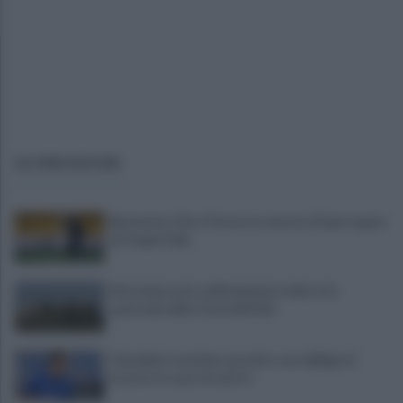
ULTIME NOTIZIE
Benevento, Floro Flores ne convoca 25 per la gara
di Coppa Italia
Pietrelcina entra ufficialmente nella rete
nazionale delle Città dell’Olio
Cherubini si avvicina: prestito con obbligo di
riscatto in caso di serie A