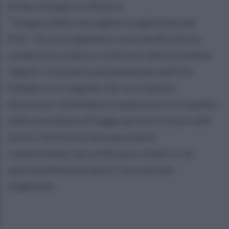
di San Giorgio La Molara.
“Troppe ombre avvolgono la gestione del
PUC. Occorre garantire una pianificazione
urbanistica chiara e conforme alle normative
vigenti. L’iniziativa parlamentare dell’On.
Rubano è un segnale che va in questa
direzione. Chiediamo trasparenza e il rispetto
delle procedure di legge perché il futuro del
nostro territorio non può essere
compromesso da scelte poco chiare o da
opacità amministrative”, ha concluso
Gagliarde.