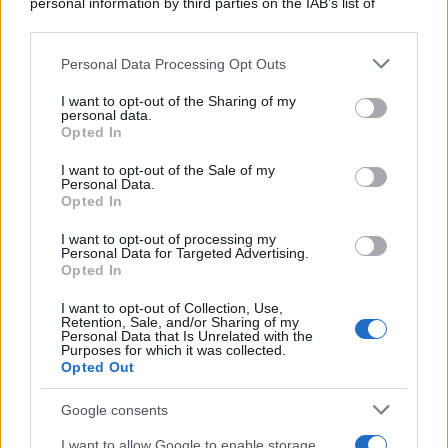
personal information by third parties on the IAB’s list of
downstream participants.
Personal Data Processing Opt Outs
This information may also be disclosed by us to third parties
on the IAB’s List of Downstream Participants that may further
I want to opt-out of the Sharing of my
disclose it to other third parties.
personal data.
Opted In
Please note that this website/app uses one or more Google
services and may gather and store information including but
I want to opt-out of the Sale of my
Personal Data.
not limited to your visit or usage behaviour. You may click to
Opted In
grant or deny consent to Google and its third-party tags to
use your data for below specified purposes in below Google
I want to opt-out of processing my
consent section.
Personal Data for Targeted Advertising.
Opted In
I want to opt-out of Collection, Use,
Retention, Sale, and/or Sharing of my
Personal Data that Is Unrelated with the
Purposes for which it was collected.
Opted Out
Google consents
I want to allow Google to enable storage