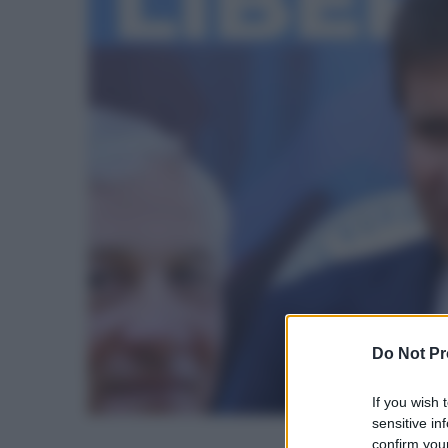
Do Not Pr
If you wish 
sensitive in
confirm your