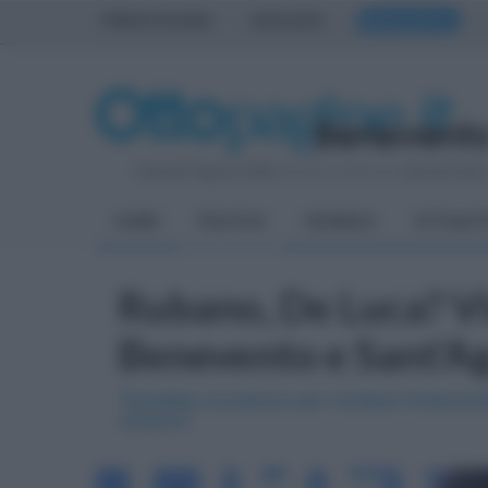
PRIMA PAGINA
AVELLINO
BENEVENTO
Venerdì 7 Agosto 2026
| Direttore Editoriale:
Antonio Sass
HOME
POLITICA
CRONACA
ATTUALIT
Rubano, De Luca? Vis
Benevento e Sant'Ag
"Sarebbe occasione per rendersi finalment
versano"