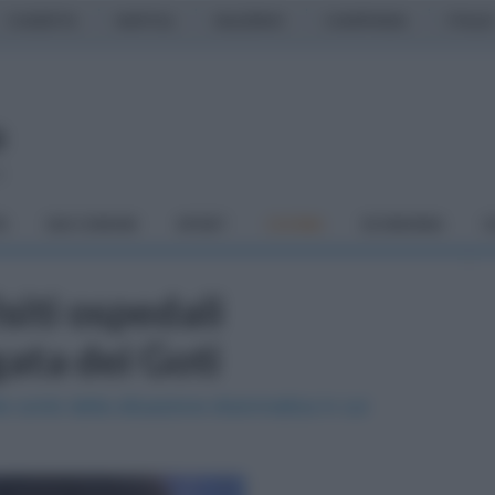
CASERTA
NAPOLI
SALERNO
CAMPANIA
ITALIA
o
À
DAI COMUNI
SPORT
CUCINA
ECONOMIA
C
iti ospedali
ata dei Goti
e conto della situazione drammatica in cui