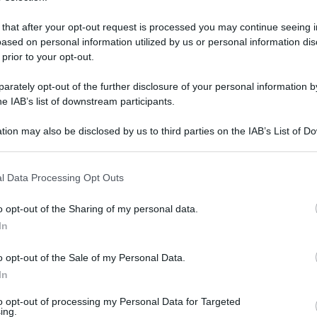
 that after your opt-out request is processed you may continue seeing i
ased on personal information utilized by us or personal information dis
 prior to your opt-out.
rately opt-out of the further disclosure of your personal information by
he IAB’s list of downstream participants.
tion may also be disclosed by us to third parties on the IAB’s List of 
 that may further disclose it to other third parties.
 that this website/app uses one or more Google services and may gath
l Data Processing Opt Outs
including but not limited to your visit or usage behaviour. You may click 
 to Google and its third-party tags to use your data for below specifi
o opt-out of the Sharing of my personal data.
 19 marzo 2025 alle 11:40
ogle consent section.
In
egione Campania, Vincenzo De Luca, è in visita
o opt-out of the Sale of my Personal Data.
In
e Telesino, per l'inaugurazione di Campo
are anche i due ospedali del territorio, quello
to opt-out of processing my Personal Data for Targeted
ing.