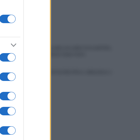
Pietrelcina nella rete delle Città dell’Olio,
Errico: risultato importante
Parchetto di via Aldo Moro: abbandono e
degrado