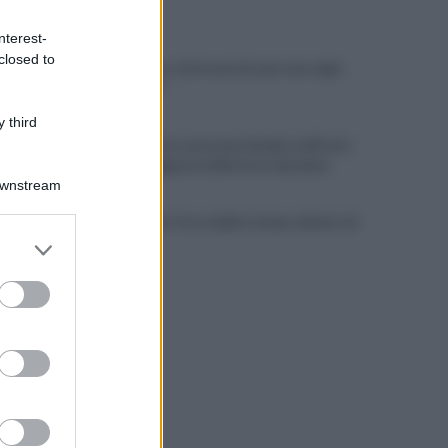
ULTIME NOTIZIE
nterest-
closed to
Tony Prisco, tutto pronto per una regia
da "Oscar"
 third
Imprenditore onoranze funebri, nell'auto
un lampeggiante delle forze di polizia
Downstream
Lavori in via Torre della Catena: divieto di
er and store
sosta
to grant or
ed purposes