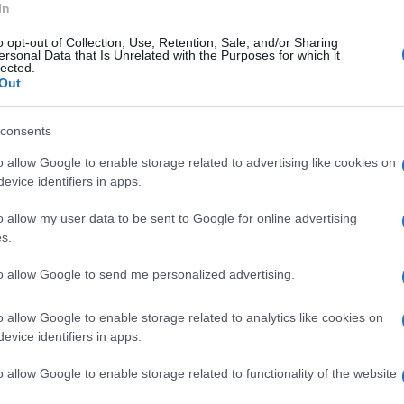
Goti".
In
o opt-out of Collection, Use, Retention, Sale, and/or Sharing
 Forza Italia e vicesegretario azzurro della
ersonal Data that Is Unrelated with the Purposes for which it
lected.
ione importante per rendersi finalmente
Out
 versano le nostre strutture sanitarie.
Una
consents
o "buongoverno". Se non dovesse conoscere la
o allow Google to enable storage related to advertising like cookies on
 di farsi accompagnare dal sindaco di
evice identifiers in apps.
oggi a braccetto per parlare di chissà quali
o allow my user data to be sent to Google for online advertising
dei cittadini".
s.
to allow Google to send me personalized advertising.
o allow Google to enable storage related to analytics like cookies on
evice identifiers in apps.
o allow Google to enable storage related to functionality of the website