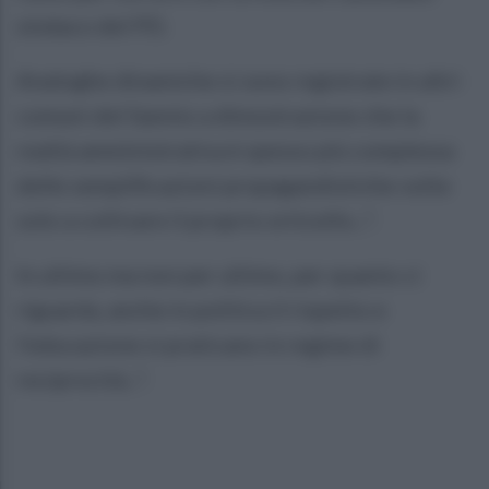
sindaco del PD.
Analoghe dinamiche si sono registrate in altri
comuni del Sannio a dimostrazione che la
realtà amministrativa è spesso più complessa
delle semplificazioni propagandistiche volte
solo a coltivare il proprio orticello...".
In ultimo ma non per ultimo, per quanto ci
riguarda, anche in politica il rispetto e
l’educazione si praticano in regime di
reciprocità...".