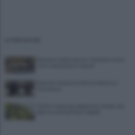
ULTIME NOTIZIE
Benevento chiede risposte: centinaia in corteo
contro inquinamento e miasmi
Benevento-Ravenna in diretta televisiva su
Ottochannel
Violento temporale, allagamenti e disagi: cade
albero in contrada Piano Cappelle