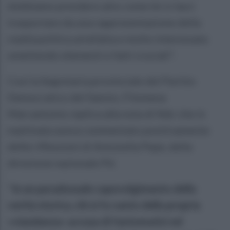
dobbiamo prendere atto come lei si lasci
trasportare da una rappresentazione della
realtà politica artefatta e molto interessata
omettendo elementi e fatti cruciali".
Così la Segretaria provinciale del Partito
Democratico del Sannio, Filomena
Marcantonio replica alla nota di Ndc che in
mattinata aveva commentato positivamente
delle riflessioni di Antonella Pepe, della
direzione nazionale Pd.
"
In un paradossale capovolgimento della
verità storica, chi si fa vanto della propria
«viandanza» accusa di fantomatici ed