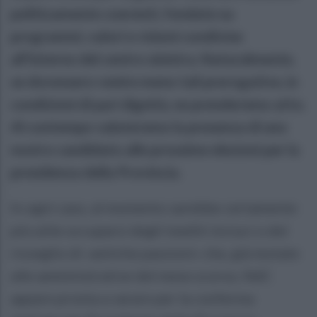
politicamente coerenti, fondate su
programmi, valori e visioni condivise
all’interno del centro sinistra. Naturalmente,
se dovessero venire meno tali prerogative, in
condizioni di pari dignità, ne prenderemo atto.
Al contempo valuteremo la presenza di uno
nostro candidato alle prossime elezioni per la
presidenza della Provincia.
In ogni caso, al momento sarebbe certamente
più utile occuparsi degli inediti inciuci o del
risveglio di «antiche passioni» che, già testate
alle amministrative del mese scorso, NdC
appare pronta a varare per la conferma