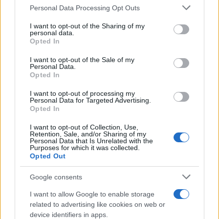
Personal Data Processing Opt Outs
This information may also be disclosed by us to third parties
on the IAB’s List of Downstream Participants that may further
I want to opt-out of the Sharing of my
disclose it to other third parties.
personal data.
Opted In
Please note that this website/app uses one or more Google
services and may gather and store information including but
I want to opt-out of the Sale of my
Personal Data.
not limited to your visit or usage behaviour. You may click to
Opted In
grant or deny consent to Google and its third-party tags to
use your data for below specified purposes in below Google
I want to opt-out of processing my
consent section.
Personal Data for Targeted Advertising.
Opted In
I want to opt-out of Collection, Use,
Retention, Sale, and/or Sharing of my
Personal Data that Is Unrelated with the
Purposes for which it was collected.
Opted Out
Google consents
I want to allow Google to enable storage
related to advertising like cookies on web or
device identifiers in apps.