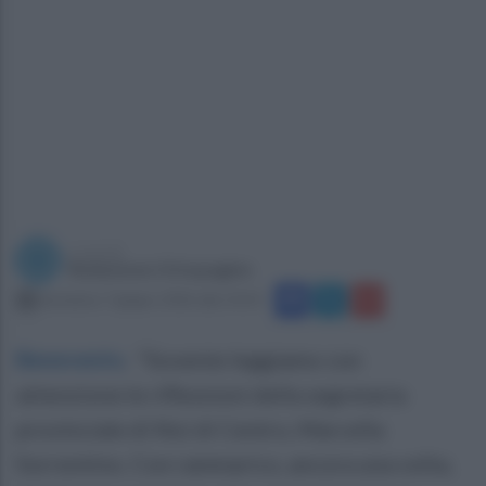
a cura di
Redazione Ottopagine
domenica 7 giugno 2026 alle 14:54
Benevento
.
"Sovente leggiamo con
attenzione le riflessioni della segretaria
provinciale di Noi di Centro, Marcella
Sorrentino. Con rammarico, ancora una volta,