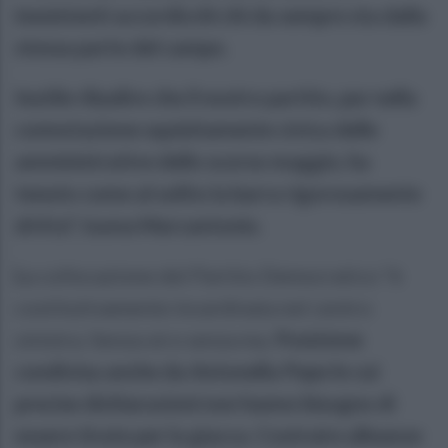
inesistenti accordicchi chi da sempre sta dalla
stessa parte del campo.
Inutile ribadire che il nostro partito, pur nella
connotazione squisitamente civica delle
amministrative dello scorso maggio, ha
tenuto come al solito la barra rigorosamente
dritta", tuona Marcantonio.
L
a collocazione del Partito Democratico "è
costitutivamente incardinata nel centro
sinistra. Senza sé e senza ma.
Posizione
condivisa anche da Antonella Pepe le cui
precise dichiarazioni non hanno bisogno di
essere tirate per la giacca. Costruire alleanze