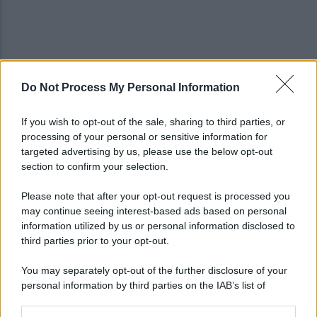
Do Not Process My Personal Information
Pistola e proiettili sotto il cuscino: fermata, si
sente male in caserma
If you wish to opt-out of the sale, sharing to third parties, or
processing of your personal or sensitive information for
Vulneralibità climatica: Legambiente "senza
targeted advertising by us, please use the below opt-out
rinnovabili aree interne esposte"
section to confirm your selection.
Please note that after your opt-out request is processed you
may continue seeing interest-based ads based on personal
information utilized by us or personal information disclosed to
third parties prior to your opt-out.
You may separately opt-out of the further disclosure of your
personal information by third parties on the IAB’s list of
downstream participants.