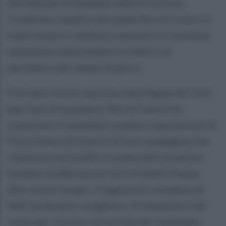
dell’attuale Presidente della Provincia...
Conferma rispetto alla quale Noi di Centro si
è già mossa e continua a muoversi in assoluta
autonomia senza badare ai limiti e al
perimetro del campo di gioco.
Può darsi sia un caso ma a Sant'Agata de' Goti
(per fare un esempio), Noi di Centro ha
sostenuto il candidato sindaco, espressione di
Forza Italia, all'interno di una compagine che
schierava vari profili riconducibili al partito
fondato da Berlusconi ed a Fratelli d'Italia.
Allo stesso tempo, il segretario cittadino di
NdC ha dovuto «scegliere» di dimettersi dal
ruolo per correre con la lista del candidato