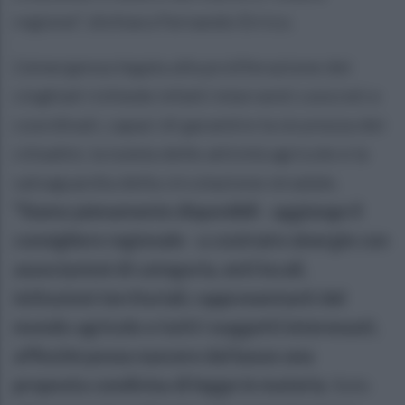
regione”, dichiara Fernando Errico.
L’emergenza legata alla proliferazione dei
cinghiali richiede infatti interventi concreti e
coordinati, capaci di garantire la sicurezza dei
cittadini, la tutela delle attività agricole e la
salvaguardia della circolazione stradale.
“Siamo pienamente disponibili - aggiunge il
consigliere regionale - a costruire sinergie con
associazioni di categoria, enti locali,
istituzioni territoriali, rappresentanti del
mondo agricolo e tutti i soggetti interessati,
affinché possa nascere dal basso una
proposta condivisa di legge in materia
. Solo