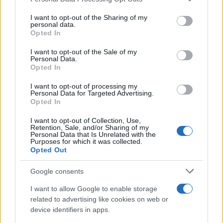
This information may also be disclosed by us to third parties
on the IAB’s List of Downstream Participants that may further
I want to opt-out of the Sharing of my
disclose it to other third parties.
personal data.
Opted In
Please note that this website/app uses one or more Google
services and may gather and store information including but
I want to opt-out of the Sale of my
Personal Data.
not limited to your visit or usage behaviour. You may click to
Opted In
grant or deny consent to Google and its third-party tags to
use your data for below specified purposes in below Google
I want to opt-out of processing my
consent section.
Personal Data for Targeted Advertising.
Opted In
I want to opt-out of Collection, Use,
Retention, Sale, and/or Sharing of my
Personal Data that Is Unrelated with the
Purposes for which it was collected.
Opted Out
Google consents
I want to allow Google to enable storage
related to advertising like cookies on web or
device identifiers in apps.