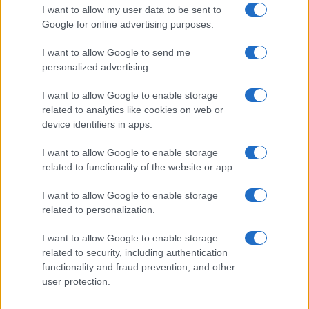
I want to allow my user data to be sent to
Google for online advertising purposes.
I want to allow Google to send me
personalized advertising.
I want to allow Google to enable storage
related to analytics like cookies on web or
device identifiers in apps.
I want to allow Google to enable storage
related to functionality of the website or app.
I want to allow Google to enable storage
CHI SIAMO
CONTATTI
PUBBLICITÀ
LAVORA CON NOI
related to personalization.
PRIVACY / COOKIE POLICY
PREFERENZE PRIVACY
I want to allow Google to enable storage
OTTO CHANNEL
related to security, including authentication
functionality and fraud prevention, and other
user protection.
Registrazione del Tribunale di Avellino n. 331 del 23/11/1995