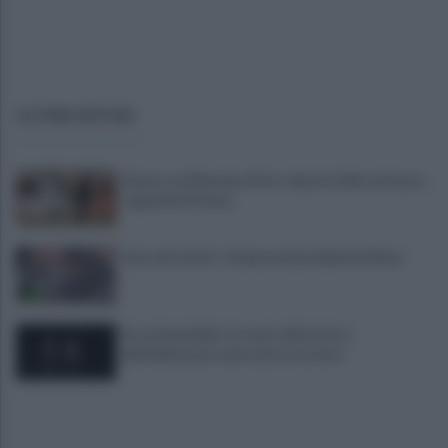
ULTIME NOTIZIE
Stasera col Ravenna Floro riparte dalle certezze...
sognando Firenze
Asia call center: temporanei problemi di linea
Era ai domiciliari, trovato all'esterno
dell'abitazione e portato in carcere