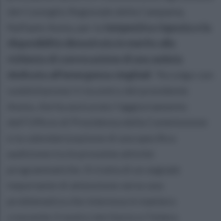
del Consiglio Regionale della Campania,
Raffaele Aveta, per la
tempestiva risposta e la
disponibilità dimostrata in merito alla
richiesta di convocazione di una seduta
dedicata all’emergenza cinghiali
. “Accolgo con
soddisfazione il riscontro del presidente
Aveta, che ha assicurato l’aggiornamento
dell’Ufficio di Presidenza della Commissione
e la calendarizzazione di una specifica
audizione tra le prossime attività
programmatiche. Si tratta di un segnale
importante di attenzione verso una
problematica che interessa in maniera
crescente il nostro territorio e l’intera