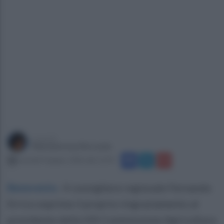
a cura di
Mariateresa De Lucia
martedì 9 giugno 2026 alle 12:59
Benevento
.
Il consigliere regionale Fernando
Errico esprime il proprio ringraziamento al
presidente della VIII Commissione Agricoltura