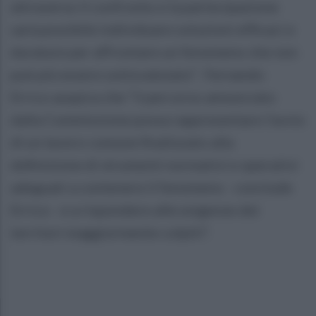
attraverso il confronto e la partecipazione
sarà possibile individuare soluzioni efficaci e
durature per affrontare un fenomeno che non
può più essere sottovalutato”. Fernando
Errico auspica che “il percorso annunciato
dalla Commissione possa rappresentare l’avvio
di un lavoro comune finalizzato alla
definizione di strumenti normativi e operativi
adeguati a contenere il fenomeno - conclude
Errico - e a rispondere alle esigenze dei
territori maggiormente colpiti”.