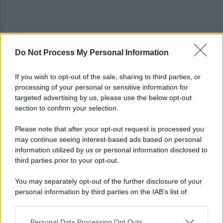
Do Not Process My Personal Information
Benevento, Floro Flores ne convoca 25 per la gara
di Coppa Italia
If you wish to opt-out of the sale, sharing to third parties, or
processing of your personal or sensitive information for
Pietrelcina entra ufficialmente nella rete
targeted advertising by us, please use the below opt-out
nazionale delle Città dell’Olio
section to confirm your selection.
Please note that after your opt-out request is processed you
may continue seeing interest-based ads based on personal
information utilized by us or personal information disclosed to
third parties prior to your opt-out.
You may separately opt-out of the further disclosure of your
personal information by third parties on the IAB’s list of
downstream participants.
Personal Data Processing Opt Outs