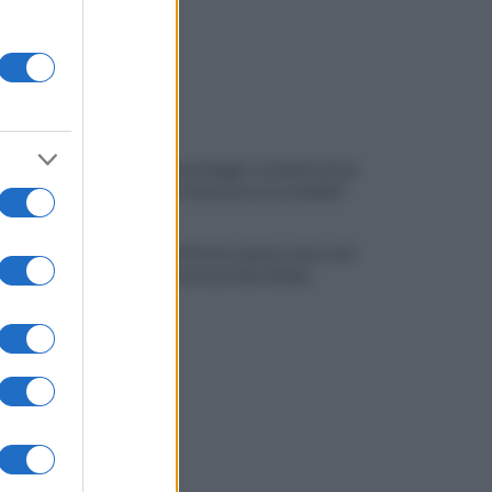
Traffico e parcheggi, i residenti di via
Boccalini "situazione insostenibile"
I vertici del Partito democratico del
Sannio incontrano Elly Schlein