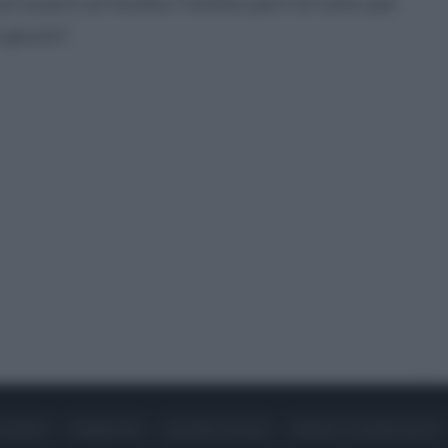
ò essere un’insidia. Faremo però di tutto per
e giusto”.
ONTATTI
PUBBLICITÀ
LAVORA CON NOI
PRIVACY / COOKIE POLICY