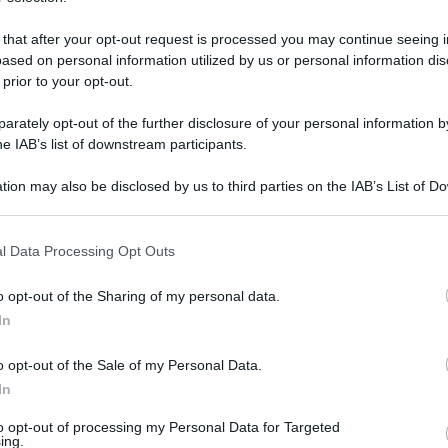
corso torneo ha sfiorato la promozione in A2.
po la falsa partenza e l’approccio un po’
 that after your opt-out request is processed you may continue seeing i
ased on personal information utilized by us or personal information dis
 una delle formazioni più forti della Regione.
 prior to your opt-out.
rio temibile a dimostrazione della forza e
rately opt-out of the further disclosure of your personal information by
si è rivelato equilibrato con la posta in palio
he IAB’s list of downstream participants.
a al prosieguo della preparazione e
tion may also be disclosed by us to third parties on the IAB’s List of 
ssimo con le ragazze del presidente Campanile
 that may further disclose it to other third parties.
tra le mura amiche la formazione del
 that this website/app uses one or more Google services and may gath
l Data Processing Opt Outs
including but not limited to your visit or usage behaviour. You may click 
 to Google and its third-party tags to use your data for below specifi
ale, coach Eliseo ha schierato Del Vaglio in
o opt-out of the Sharing of my personal data.
ogle consent section.
ale Amatori, a schiacciare Kostadinova e
In
ome detto, parte male l’Olimpia che si lascia
o opt-out of the Sale of my Personal Data.
gara, e senza andare mai troppo in affanno.
In
 e in fase di attacco e l’atteggiamento
to opt-out of processing my Personal Data for Targeted
ing.