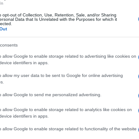
Cmo Fiamma Torrese ad aggiudicarsi il game 25
In
ondo set. Dentro Decato, Afeltra e Pellegrino
o opt-out of Collection, Use, Retention, Sale, and/or Sharing
ersonal Data that Is Unrelated with the Purposes for which it
e parte ancora una volta in salita per le
lected.
Out
ifesa a pesare come macigni. Le ospiti
. Il ritorno in gara dell’Olimpia è una prova di
consents
piti – colpa delle solite amnesie al centro,
o allow Google to enable storage related to advertising like cookies on
ono a ristabilire nuovamente le distanze ed a
evice identifiers in apps.
onissimo impatto sulla gara e prova di spessore
o allow my user data to be sent to Google for online advertising
o set viene giocato fin da subito con tanta
s.
ame si mantiene in un sostanziale equilibrio
to allow Google to send me personalized advertising.
lato che dall’altro. Una vera e propria
dalle ragazze di coach Eliseo 25 a 22. Quarto
o allow Google to enable storage related to analytics like cookies on
evice identifiers in apps.
a dall’Olimpia che si porta addirittura sul +11
sine quasi perfette in difesa e micidiali in
o allow Google to enable storage related to functionality of the website