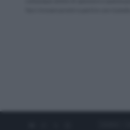
comunque atlete di spessore e questa pu
farci trovare pronti e partire con il pied
CHI SIAMO
C