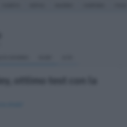
CASERTA
NAPOLI
SALERNO
CAMPANIA
ITALIA
o
LCIO GIOVANILE
RUGBY
ALTRI
y, ottimo test con la
ona strada"