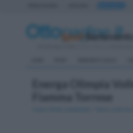
PRIMA PAGINA
AVELLINO
BENEVENTO
Giovedì 6 Agosto 2026
| Direttore Editoriale:
Antonio Sass
HOME
SPORT
BENEVENTO CALCIO
CA
Energa Olimpia Volle
Fiamma Torrese
Coach Eliseo soddisfatto: "Siamo sulla bu