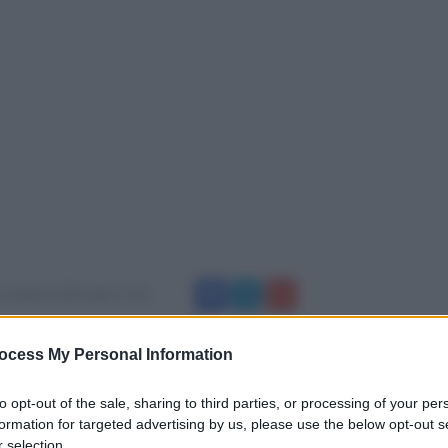
 ottobre 2019 alle 17:50
ocess My Personal Information
Energa Olimpia Volley San Salvatore Telesino
to opt-out of the sale, sharing to third parties, or processing of your per
 affrontato la CMO Fiamma Torrese, militante
formation for targeted advertising by us, please use the below opt-out s
 selection.