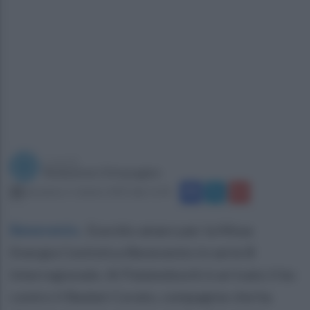
a cura di
Redazione Ottopagine
domenica 1 ottobre 2023 alle 11:45
Benevento
.
Esordio amaro per la Miwa
Energia Cestistica Benevento in serie B
Interregionale. Al Palatedeschi è arrivato il ko
contro il Basket Corato, compagine che ha