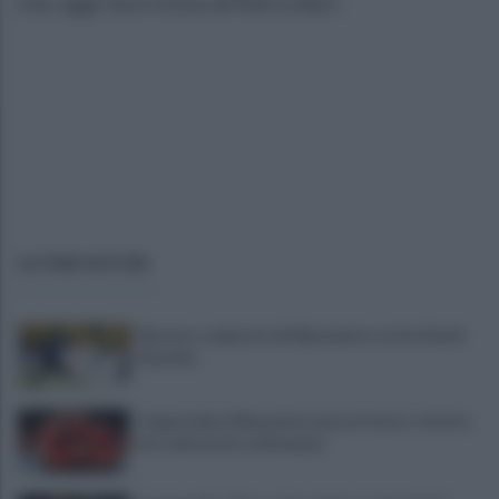
che oggi farà visita all’Adria Bari.
ULTIME NOTIZIE
Mercato, colpaccio del Benevento: arriva David
Okereke
Coppa Italia, il Benevento passa il turno: tutte le
foto del match col Ravenna