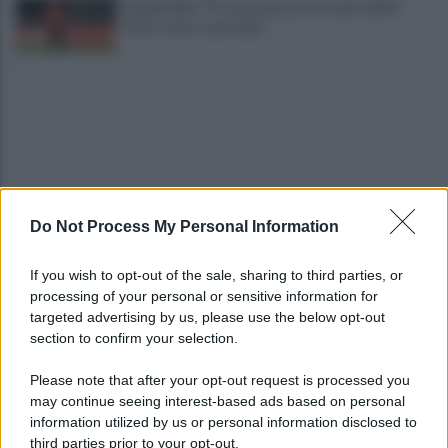
Scognamillo: "Prova di carattere. I gol subìti?
Tutto sotto controllo"
Do Not Process My Personal Information
Benevento, Salvemini: "Una rimonta da squadra
forte. Ora la Fiorentina"
If you wish to opt-out of the sale, sharing to third parties, or
processing of your personal or sensitive information for
Floro Flores soddisfatto a metà e punta la
targeted advertising by us, please use the below opt-out
Fiorentina: "Ci dirà cosa siamo"
section to confirm your selection.
Please note that after your opt-out request is processed you
may continue seeing interest-based ads based on personal
information utilized by us or personal information disclosed to
third parties prior to your opt-out.