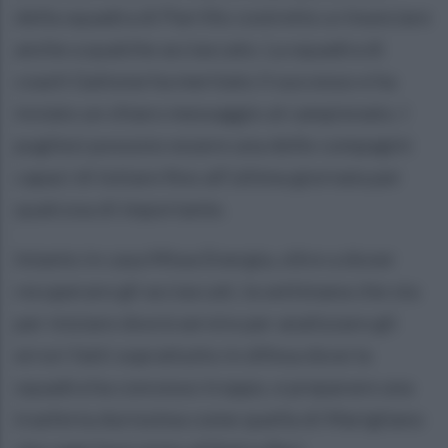
della squadra di Parrillo costretto a rinunciare
anche a qualche acciaccato. La squadra di
coach Gattone ha meritato il successo e ha
inviato un chiaro messaggio al campionato. I
pugliesi possono essere una delle compagini
capaci di lottare fino all’ultima giornata per
qualcosa di importante.
Intanto in casa Miwa Energia, oltre a dover
recuperare gli acciaccati, la settimana che sta
per iniziare dovrà servire per analizzare gli
errori fatti soprattutto in difesa dove la
squadra ha concesso troppo, e preparare una
trasferta durissima come quella di Marigliano