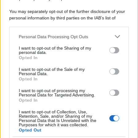
You may separately opt-out of the further disclosure of your
personal information by third parties on the IAB’s list of
downstream participants.
Personal Data Processing Opt Outs
This information may also be disclosed by us to third parties
on the IAB’s List of Downstream Participants that may further
I want to opt-out of the Sharing of my
disclose it to other third parties.
personal data.
Opted In
Please note that this website/app uses one or more Google
services and may gather and store information including but
I want to opt-out of the Sale of my
Personal Data.
not limited to your visit or usage behaviour. You may click to
Opted In
grant or deny consent to Google and its third-party tags to
use your data for below specified purposes in below Google
I want to opt-out of processing my
consent section.
Personal Data for Targeted Advertising.
Opted In
I want to opt-out of Collection, Use,
Retention, Sale, and/or Sharing of my
Personal Data that Is Unrelated with the
Purposes for which it was collected.
Opted Out