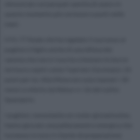
dimostrato sul parquet sannita di avere in
questo momento più certezze e punti nelle
mani.
Il 91-77 finale che ha regalato il successo ai
pugliesi è figlio anche di una difesa dei
sannita che non è riuscita a limitare le bocce
da fuoco ospiti come l’ispirato Giovinazzi, 26
punti per lui. Alla Miwa non sono bastati i 30
messi a referto da Ndour e i 16 del solito
Spasojevic.
I pugliesi, nonostante un roster giovanissimo,
hanno giocato una pallacanestro energica che
ha messo in luce il ritardo di preparazione