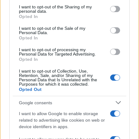
on the IAB’s List of Downstream Participants that may further
I want to opt-out of the Sharing of my
disclose it to other third parties.
personal data.
Opted In
Please note that this website/app uses one or more Google
services and may gather and store information including but
I want to opt-out of the Sale of my
Personal Data.
not limited to your visit or usage behaviour. You may click to
Opted In
grant or deny consent to Google and its third-party tags to
use your data for below specified purposes in below Google
I want to opt-out of processing my
consent section.
Personal Data for Targeted Advertising.
Opted In
I want to opt-out of Collection, Use,
Retention, Sale, and/or Sharing of my
Personal Data that Is Unrelated with the
Purposes for which it was collected.
Opted Out
Google consents
I want to allow Google to enable storage
related to advertising like cookies on web or
device identifiers in apps.