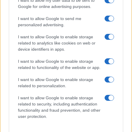
I want to allow my user data to be sent to
Google for online advertising purposes.
I want to allow Google to send me
personalized advertising.
I want to allow Google to enable storage
related to analytics like cookies on web or
device identifiers in apps.
I want to allow Google to enable storage
related to functionality of the website or app.
I want to allow Google to enable storage
CHI SIAMO
CONTATTI
PUBBLICITÀ
LAVORA CON NOI
related to personalization.
PRIVACY / COOKIE POLICY
PREFERENZE PRIVACY
I want to allow Google to enable storage
OTTO CHANNEL
related to security, including authentication
functionality and fraud prevention, and other
user protection.
Registrazione del Tribunale di Avellino n. 331 del 23/11/1995