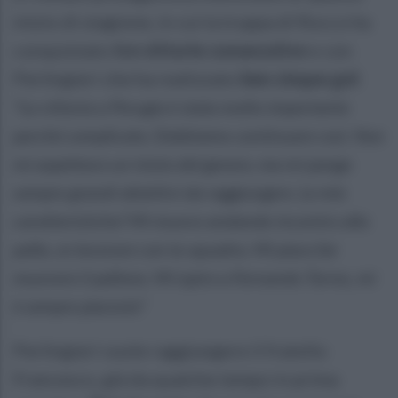
inizio di stagione, in cui la truppa di Rocco ha
conquistato
tre vittorie consecutive
e con
Perlingieri che ha realizzato
ben cinque gol
:
"La vittoria a Perugia è stata molto importante
perché complicata. Dobbiamo continuare così. Non
mi aspettavo un inizio del genere, ma mi pongo
sempre grandi obiettivi da raggiungere. Le mie
caratteristiche? Mi muovo andando incontro alla
palla, so lavorare con la squadra. Mi piace far
muovere il pallone. Mi ispiro a Fernando Torres, mi
è sempre piaciuto"
Perlingieri vuole raggiungere il fratello
Francesco, già da qualche tempo in prima