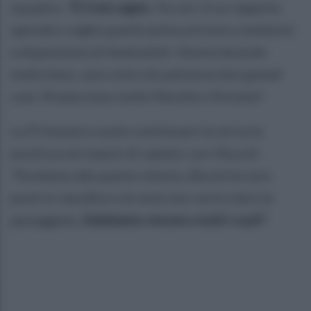
squadra:
"
È il mio sogno
. Tra noi c'è un rapporto
speciale e voglio quanto prima arrivare a mettermi
a disposizione di Andreoletti. Stanno facendo
molto bene, sono certo che potranno fare grandi
cose. Mi piacciono molto Marotta e Ferrante".
La Primavera vuole continuare la striscia
positiva nel match di sabato con l'Ascoli:
"Puntiamo alla quarta vittoria. L'Ascoli ha zero
punti in classifica e di certo non verrà a farsi la
passeggiata.
Dobbiamo vincere a tutti i costi".