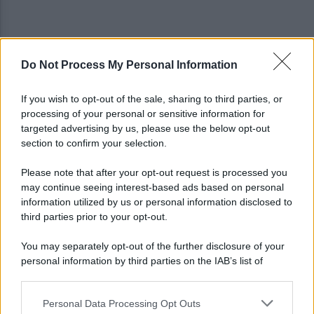
Do Not Process My Personal Information
Copagri: bene intervento su gasolio ma al Sannio
serve rilancio dell'agricoltura
If you wish to opt-out of the sale, sharing to third parties, or
processing of your personal or sensitive information for
La strada, la scelta di farla finita: quante vite
targeted advertising by us, please use the below opt-out
spezzate, quanto dolore
section to confirm your selection.
Please note that after your opt-out request is processed you
may continue seeing interest-based ads based on personal
information utilized by us or personal information disclosed to
third parties prior to your opt-out.
You may separately opt-out of the further disclosure of your
personal information by third parties on the IAB’s list of
downstream participants.
Personal Data Processing Opt Outs
This information may also be disclosed by us to third parties