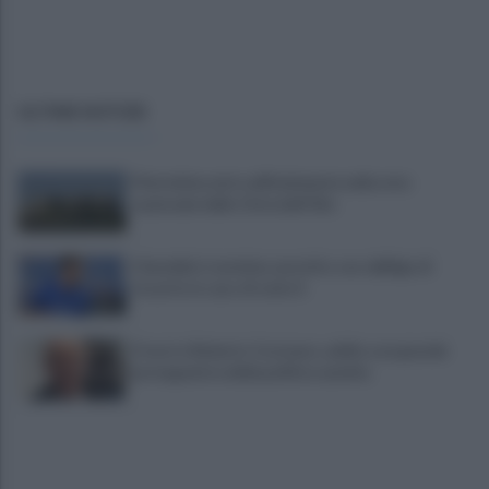
ULTIME NOTIZIE
Pietrelcina entra ufficialmente nella rete
nazionale delle Città dell’Olio
Cherubini si avvicina: prestito con obbligo di
riscatto in caso di serie A
È morto Roberto Costanzo, addio a un grande
protagonista della politica sannita