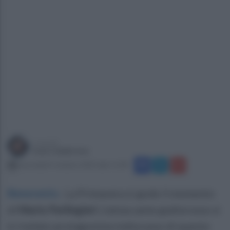
a cura di
Ivan Calabrese
mercoledì 4 ottobre 2023 alle 11:38
Benevento
.
La Primavera si gode il momento
di
Mario Perlingieri
. L'attaccante giallorosso si
è rivelato protagonista indiscusso di questo