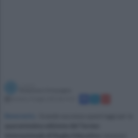
a cura di
Redazione Ottopagine
domenica 4 maggio 2025 alle 19:02
Benevento
.
Grande successo quest'oggi per la
quarantesima edizione del Torneo
Internazionale di Rugby Educativo
, tenutosi