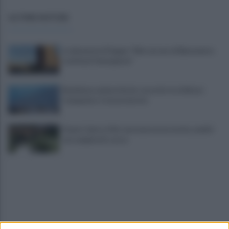
ULTIME NOTIZIE
La denuncia di Sappe: "Nel carcere di Benevento
continua l'emergenza"
Residenza universitaria: accordo tra Adisurc
Campania e Conservatorio
Fiume Calore, l’Asl: nessuna nuova moria, analisi
sui campioni in corso