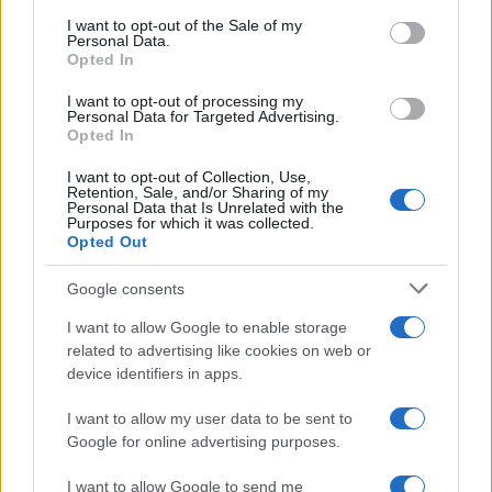
services and may gather and store information including but
I want to opt-out of the Sale of my
Personal Data.
not limited to your visit or usage behaviour. You may click to
Opted In
grant or deny consent to Google and its third-party tags to
use your data for below specified purposes in below Google
I want to opt-out of processing my
consent section.
Personal Data for Targeted Advertising.
Opted In
I want to opt-out of Collection, Use,
Retention, Sale, and/or Sharing of my
Personal Data that Is Unrelated with the
Purposes for which it was collected.
Opted Out
Google consents
I want to allow Google to enable storage
related to advertising like cookies on web or
device identifiers in apps.
I want to allow my user data to be sent to
Google for online advertising purposes.
I want to allow Google to send me