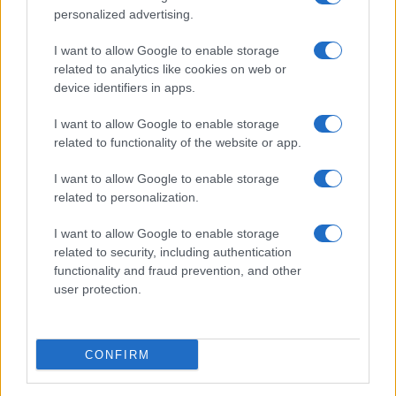
personalized advertising.
I want to allow Google to enable storage
related to analytics like cookies on web or
device identifiers in apps.
I want to allow Google to enable storage
related to functionality of the website or app.
I want to allow Google to enable storage
CHI SIAMO
CONTATTI
PUBBLICITÀ
LAVORA CON NOI
related to personalization.
PRIVACY / COOKIE POLICY
PREFERENZE PRIVACY
I want to allow Google to enable storage
OTTO CHANNEL
related to security, including authentication
functionality and fraud prevention, and other
user protection.
Registrazione del Tribunale di Avellino n. 331 del 23/11/1995
Iscritto al Registro degli Operatori di Comunicazione n. 37512
© Riproduzione Riservata – Ne è consentita esclusivamente una
CONFIRM
riproduzione parziale con citazione della fonte corretta
www.ottopagine.it