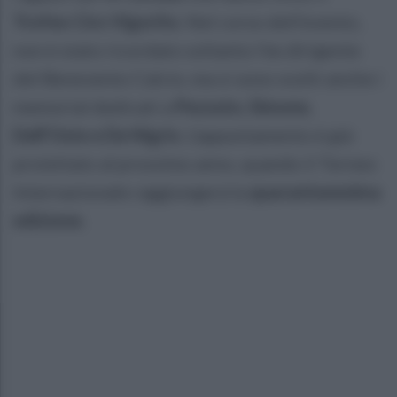
Trofeo Ciro Vigorito
. Nel corso dell'evento,
non è stato ricordato soltanto l'ex dirigente
del Benevento Calcio, ma si sono svolti anche i
memorial dedicati a
Pezzuto, Simone,
Dell'Oste e De Nigris
. L'appuntamento è già
proiettato al prossimo anno, quando il Torneo
Internazionale raggiungerà la
quarantunesima
edizione.