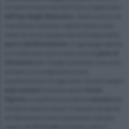
sul manto erboso del Dell'Oste e organizzato
dall'Ivpc Rugby Benevento
. Tante società, ma
soprattutto numerosi rugbisti hanno avuto
modo di vivere una giornata all'insegna dello
sport e del divertimento
. Il capoluogo sannita
si è confermato ancora una volta un
punto di
riferimento
per il Rugby nazionale e non solo,
attraverso lo svolgimento di una
manifestazione che ogni anno riscuote sempre
ampi consensi
. Presente anche
Oreste
Vigorito
, in qualità di presidente
onorario
del
sodalizio biancoceleste. Il massimo dirigente
del Benevento Calcio ha premiato i giovani
ragazzi del
IV Circolo
che hanno vinto il